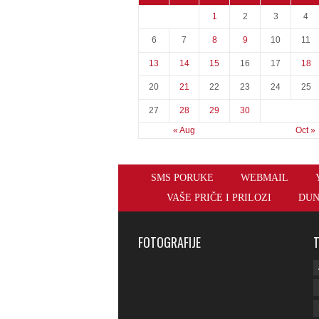
1
2
3
4
6
7
8
9
10
11
13
14
15
16
17
18
20
21
22
23
24
25
27
28
29
30
« Aug
Oct »
SMS PORUKE
WEBMAIL
VAŠE PRIČE I PRILOZI
DUN
FOTOGRAFIJE