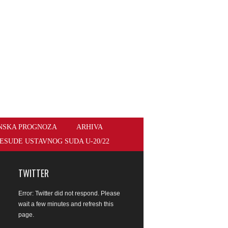
NSKA PROGNOZA
ARHIVA
ESUDE USTAVNOG SUDA U-20/22
TWITTER
Error: Twitter did not respond. Please
wait a few minutes and refresh this
page.