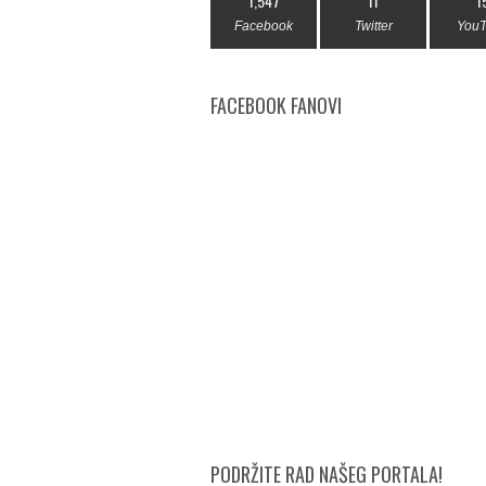
1,547
11
1
Facebook
Twitter
You
FACEBOOK FANOVI
PODRŽITE RAD NAŠEG PORTALA!