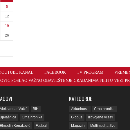
5
12
19
26
YOUTUBE KANAL
FACEBOOK
TV PROGRAM
VREME
OVIĆ POSLAO VAŽNO OBAVJEŠTENJE GRAĐANIMA FBIH U VEZI PR
TAGOVI
KATEGORIJE
Aleksandar Vučić
BiH
Aktuelnosti
Crna hronika
Bjelašnica
Crna hronika
Globus
Izdvojene vijesti
Elmedin Konaković
Fudbal
Magazin
Multimedija Sve