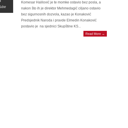
5
Komesar Halilović je te momke ostavio bez posla, a
Tube
nakon što ih je direktor Mehmedagić ciljano ostavio
bez sigurnosnih dozvola, kazao je Konaković
Predsjednik Naroda i pravde Elmedin Konaković
postavio je na sjednici Skupštine KS...
Read More →