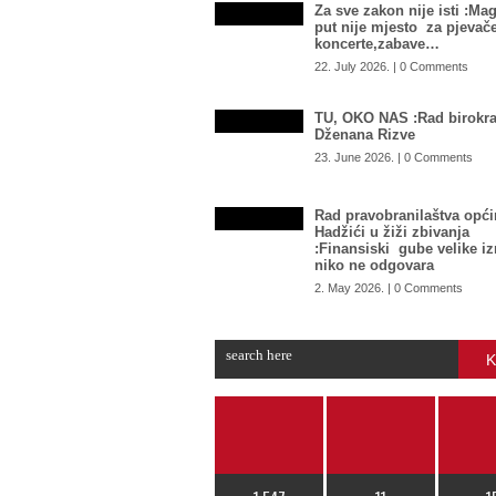
Za sve zakon nije isti :Mag
put nije mjesto za pjevače
koncerte,zabave…
22. July 2026. | 0 Comments
TU, OKO NAS :Rad birokra
Dženana Rizve
23. June 2026. | 0 Comments
Rad pravobranilaštva opći
Hadžići u žiži zbivanja
:Finansiski gube velike i
niko ne odgovara
2. May 2026. | 0 Comments
K