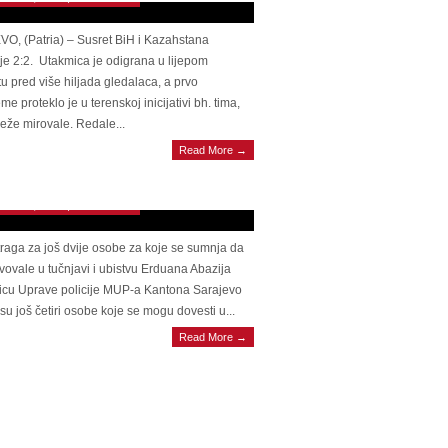
O, (Patria) – Susret BiH i Kazahstana
je 2:2. Utakmica je odigrana u lijepom
u pred više hiljada gledalaca, a prvo
me proteklo je u terenskoj inicijativi bh. tima,
reže mirovale. Redale...
ON UŽASA U SARAJEVU Novi detalji
Read More →
tva u Buča Potoku: Nastradali se nedavno
io iz Njemačke, usmrtili ga rođaci
mber 8, 2021 | 0 Comments
 traga za još dvije osobe za koje se sumnja da
vovale u tučnjavi i ubistvu Erduana Abazija
icu Uprave policije MUP-a Kantona Sarajevo
 su još četiri osobe koje se mogu dovesti u...
Read More →