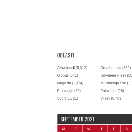
OBLASTI
Aktuelnosti
(5,312)
Crna hronika
(859)
Globus
(541)
Izdvojene vijesti
(50
Magazin
(1,374)
Multimedija Sve
(1,
Promocije
(26)
Putovanja
(28)
Sport
(1,721)
Vijesti
(8,769)
SEPTEMBER 2021
M
T
W
T
F
S