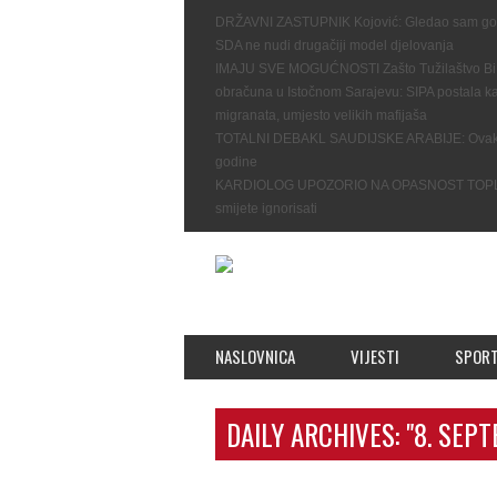
DRŽAVNI ZASTUPNIK Kojović: Gledao sam gostov
SDA ne nudi drugačiji model djelovanja
IMAJU SVE MOGUĆNOSTI Zašto Tužilaštvo BiH
obračuna u Istočnom Sarajevu: SIPA postala ka
migranata, umjesto velikih mafijaša
TOTALNI DEBAKL SAUDIJSKE ARABIJE: Ovako n
godine
KARDIOLOG UPOZORIO NA OPASNOST TOPLOT
smijete ignorisati
NASLOVNICA
VIJESTI
SPOR
DAILY ARCHIVES:
"8. SEPT