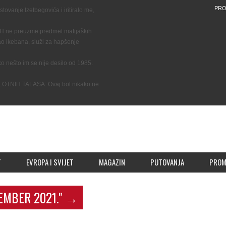
PRO
anje Izetbegovića i iritiralo me,
 ne preuzme predmet mafijaških
o ikebana, služi za hapšenje
ešto im se nije desilo od 1985.
NIH TALASA: Ovaj bol nikako ne
T
EVROPA I SVIJET
MAGAZIN
PUTOVANJA
PRO
EMBER 2021."
→
Izgubila svaki kredibilitet, glavna tužiteljica
Sarajlija mora otići
Bez 
September 8, 2021 | 0 Comments
Septe