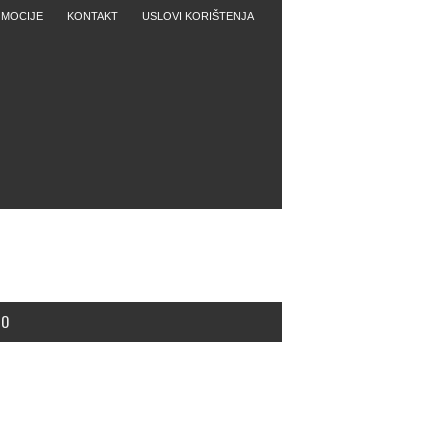
MOCIJE
KONTAKT
USLOVI KORIŠTENJA
MO
pobjednika u Zenici: BiH-Kazahstan 2:2
mber 8, 2021 | 0 Comments