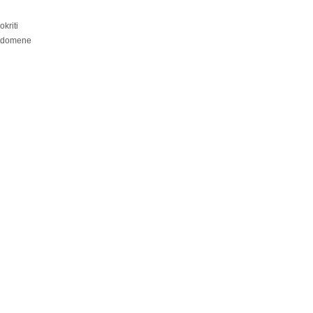
kriti
i domene