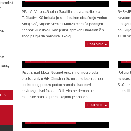
istralni
,
Piše: A. Vrabac Sabina Sarajlija, glavna tužiteljica
SARAJEV
Tužilaštva KS trebala je sinoć nakon obraćanja Amine
završen 
Smajlović, Arijane Memić i Muriza Memića podnijeti
ambijent
neopozivu ostavku kao jedini ispravan i moralan čin
poluvrije
te
zbog patnje tih porodica u kojoj...
ali su m
NAK
Read More →
Schmidt otvara ‘svijet tame’ dodvoravajući se
ubis
Dodiku i Čoviću
vrat
ne
September 8, 2021 | 0 Comments
Septe
znose,
Piše: Ernad Metaj Nesmotreno, ili ne, novi visoki
Policija
predstavnik u BiH Christian Schmidt se bez ijednog
su učest
konkretnog poteza počeo nametati kao novi
Služben
dezintegrativni faktor u BiH. Ako ne demantuje
uhapsili
LIK
medijske natpise prema kojima je opasno...
SKUPŠTINA KS Sabina Sarajlija o presretnutim
Read More →
razgovorima narko-dilera koji kompromitiraju
Osmicu: Nisam upoznata
September 8, 2021 | 0 Comments