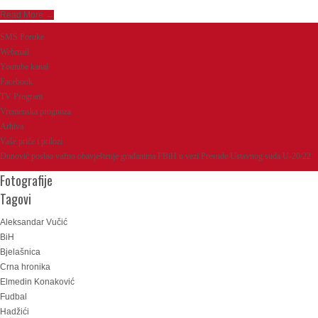
Read More →
SMS Poruke
Webmail
Youtube kanal
Facebook
TV Program
Vremenska prognoza
Arhiva
Vaše priče i prilozi
Dunović poslao važno obavještenje građanima FBiH u vezi Presude Ustavnog suda U-20/22
Fotografije
Tagovi
Aleksandar Vučić
BiH
Bjelašnica
Crna hronika
Elmedin Konaković
Fudbal
Hadžići