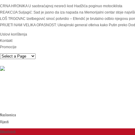
CRNA HRONIKA U saobraćajnoj nesreći kod Hadžića poginuo motociklista
REAKCIJA Suljagić: Sad je jasno da iza napada na Memorijalni centar stoje najviš
LOŠ TRGOVAC Izetbegović sinoć potvrdio – Efendić je brutalno odbio njegovu ponu
PRIJETI NAM VELIKA OPASNOST: Ukrajinski general otkriva kako Putin preko Dodi
Uslovi korištenja
Kontakt
Promocije
Naslovnica
Vijesti
Aktuelnosti