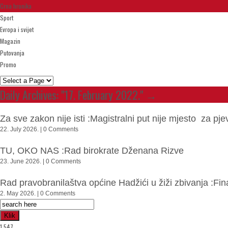
Crna hronika
Sport
Evropa i svijet
Magazin
Putovanja
Promo
Daily Archives:
"17. February 2022."
→
Za sve zakon nije isti :Magistralni put nije mjesto za 
22. July 2026. | 0 Comments
TU, OKO NAS :Rad birokrate Dženana Rizve
23. June 2026. | 0 Comments
Rad pravobranilaštva općine Hadžići u žiži zbivanja :Fi
2. May 2026. | 0 Comments
Klik
1,547