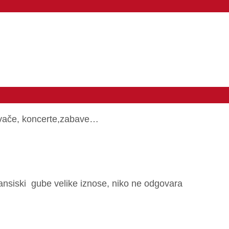
pjevače, koncerte,zabave…
nansiski gube velike iznose, niko ne odgovara