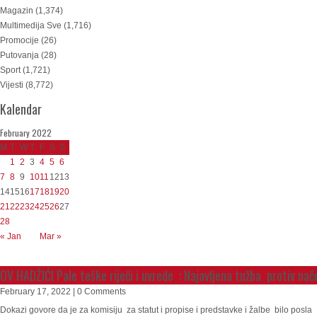
Magazin
(1,374)
Multimedija Sve
(1,716)
Promocije
(26)
Putovanja
(28)
Sport
(1,721)
Vijesti
(8,772)
Kalendar
February 2022
M
T
W
T
F
S
S
1
2
3
4
5
6
7
8
9
10
11
12
13
14
15
16
17
18
19
20
21
22
23
24
25
26
27
28
« Jan
Mar »
OV HADŽIĆI Pale teške riječi i uvrede : Najavljena tužba protiv nač
February 17, 2022 | 0 Comments
Dokazi govore da je za komisiju za statut i propise i predstavke i žalbe bilo posla 