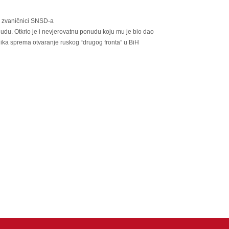
i zvaničnici SNSD-a
du. Otkrio je i nevjerovatnu ponudu koju mu je bio dao
ka sprema otvaranje ruskog “drugog fronta” u BiH