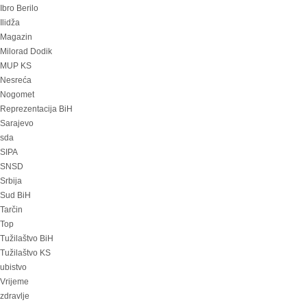
Ibro Berilo
Ilidža
Magazin
Milorad Dodik
MUP KS
Nesreća
Nogomet
Reprezentacija BiH
Sarajevo
sda
SIPA
SNSD
Srbija
Sud BiH
Tarčin
Top
Tužilaštvo BiH
Tužilaštvo KS
ubistvo
Vrijeme
zdravlje