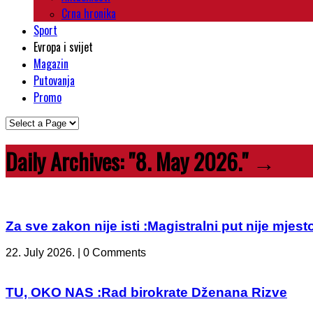
Crna hronika
Sport
Evropa i svijet
Magazin
Putovanja
Promo
Daily Archives:
"8. May 2026."
→
Za sve zakon nije isti :Magistralni put nije mje
22. July 2026. | 0 Comments
TU, OKO NAS :Rad birokrate Dženana Rizve