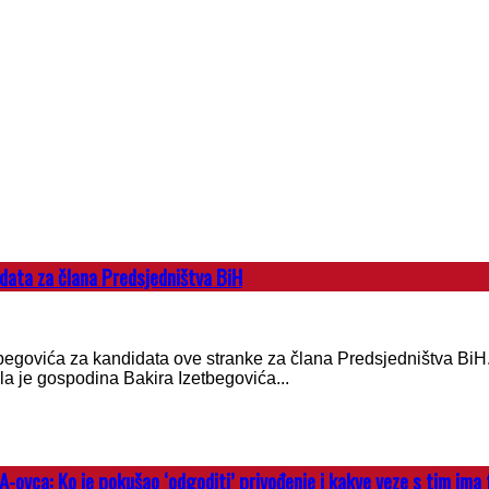
data za člana Predsjedništva BiH
begovića za kandidata ove stranke za člana Predsjedništva BiH.
a je gospodina Bakira Izetbegovića...
vca: Ko je pokušao ‘odgoditi’ privođenje i kakve veze s tim ima