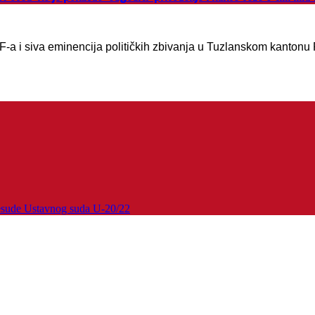
DF-a i siva eminencija političkih zbivanja u Tuzlanskom kanton
esude Ustavnog suda U-20/22