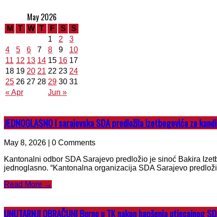
May 2026
M
T
W
T
F
S
S
1
2
3
4
5
6
7
8
9
10
11
12
13
14
15
16
17
18
19
20
21
22
23
24
25
26
27
28
29
30
31
« Apr
Jun »
JEDNOGLASNO I sarajevska SDA predložila Izetbegovića za kandi
May 8, 2026 | 0 Comments
Kantonalni odbor SDA Sarajevo predložio je sinoć Bakira Izet
jednoglasno. “Kantonalna organizacija SDA Sarajevo predložil
Read More →
UNUTARNJI OBRAČUNI Burno u TK nakon hapšenja utjecajnog SDA-o