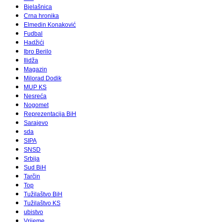
Bjelašnica
Crna hronika
Elmedin Konaković
Fudbal
Hadžići
Ibro Berilo
Ilidža
Magazin
Milorad Dodik
MUP KS
Nesreća
Nogomet
Reprezentacija BiH
Sarajevo
sda
SIPA
SNSD
Srbija
Sud BiH
Tarčin
Top
Tužilaštvo BiH
Tužilaštvo KS
ubistvo
Vrijeme