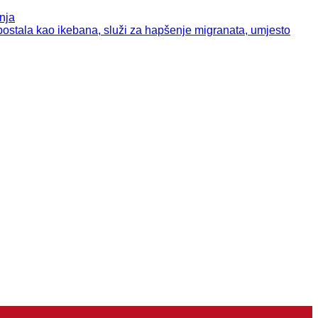
nja
tala kao ikebana, služi za hapšenje migranata, umjesto