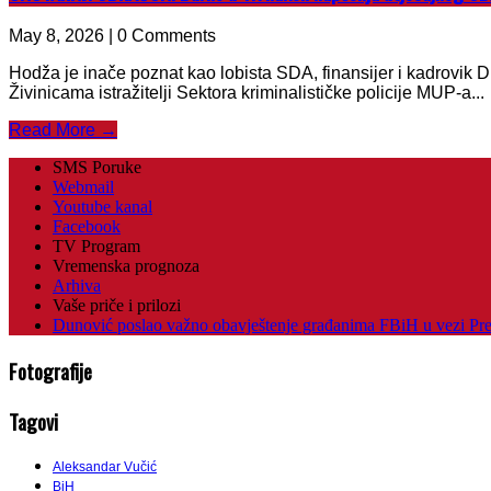
May 8, 2026 | 0 Comments
Hodža je inače poznat kao lobista SDA, finansijer i kadrovik 
Živinicama istražitelji Sektora kriminalističke policije MUP-a...
Read More →
SMS Poruke
Webmail
Youtube kanal
Facebook
TV Program
Vremenska prognoza
Arhiva
Vaše priče i prilozi
Dunović poslao važno obavještenje građanima FBiH u vezi Pr
Fotografije
Tagovi
Aleksandar Vučić
BiH