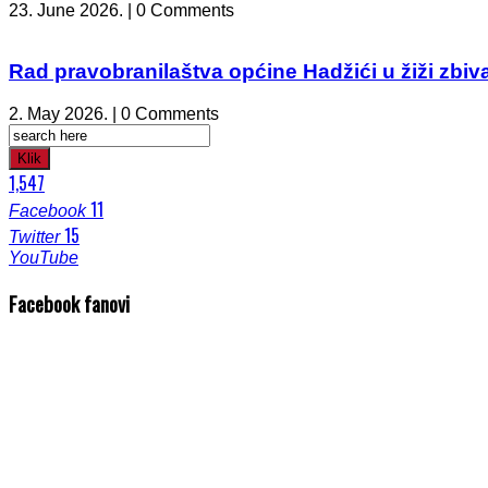
23. June 2026. | 0 Comments
Rad pravobranilaštva općine Hadžići u žiži zbiv
2. May 2026. | 0 Comments
Klik
1,547
11
Facebook
15
Twitter
YouTube
Facebook fanovi