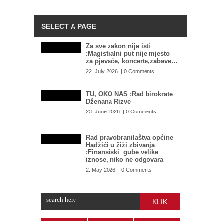
Za sve zakon nije isti
:Magistralni put nije mjesto
za pjevače, koncerte,zabave…
22. July 2026. | 0 Comments
TU, OKO NAS :Rad birokrate
Dženana Rizve
23. June 2026. | 0 Comments
Rad pravobranilaštva općine
Hadžići u žiži zbivanja
:Finansiski gube velike
iznose, niko ne odgovara
2. May 2026. | 0 Comments
KLIK