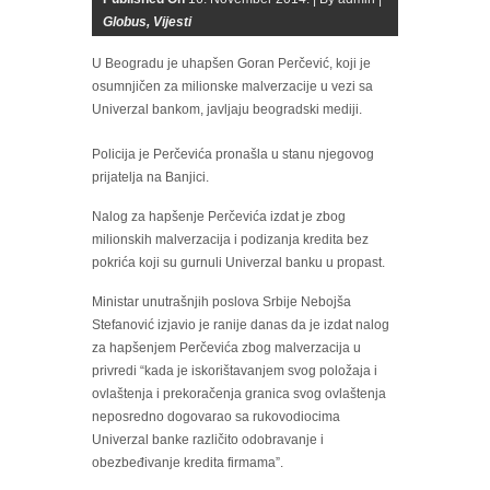
Globus
,
Vijesti
U Beogradu je uhapšen Goran Perčević, koji je
osumnjičen za milionske malverzacije u vezi sa
Univerzal bankom, javljaju beogradski mediji.
Policija je Perčevića pronašla u stanu njegovog
prijatelja na Banjici.
Nalog za hapšenje Perčevića izdat je zbog
milionskih malverzacija i podizanja kredita bez
pokrića koji su gurnuli Univerzal banku u propast.
Ministar unutrašnjih poslova Srbije Nebojša
Stefanović izjavio je ranije danas da je izdat nalog
za hapšenjem Perčevića zbog malverzacija u
privredi “kada je iskorištavanjem svog položaja i
ovlaštenja i prekoračenja granica svog ovlaštenja
neposredno dogovarao sa rukovodiocima
Univerzal banke različito odobravanje i
obezbeđivanje kredita firmama”.