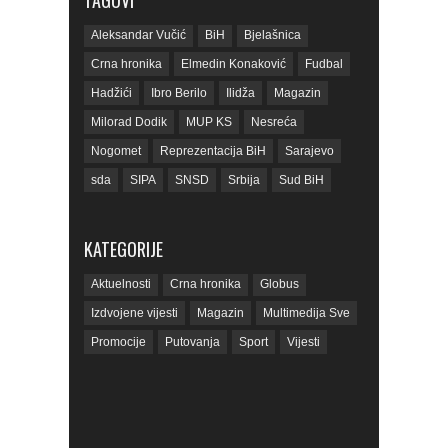
TAGOVI
Aleksandar Vučić
BiH
Bjelašnica
Crna hronika
Elmedin Konaković
Fudbal
Hadžići
Ibro Berilo
Ilidža
Magazin
Milorad Dodik
MUP KS
Nesreća
Nogomet
Reprezentacija BiH
Sarajevo
sda
SIPA
SNSD
Srbija
Sud BiH
Tarčin
Top
Tužilaštvo BiH
Tužilaštvo KS
ubistvo
Vrijeme
zdravlje
KATEGORIJE
zmajevi
Život
Aktuelnosti
Crna hronika
Globus
Izdvojene vijesti
Magazin
Multimedija Sve
Promocije
Putovanja
Sport
Vijesti