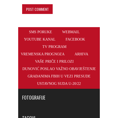
SMS PORUKE
WEBMAIL
YOUTUBE KANAL
FACEBOOK
TV PROGRAM
VREMENSKA PROGNOZA
ARHIVA
VAŠE PRIČE I PRILOZI
DUNOVIĆ POSLAO VAŽNO OBAVJEŠTENJE
GRAĐANIMA FBIH U VEZI PRESUDE
USTAVNOG SUDA U-20/22
FOTOGRAFIJE