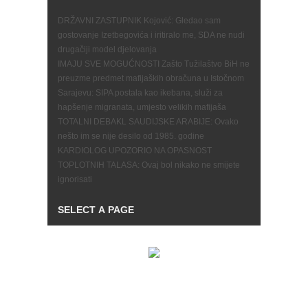
DRŽAVNI ZASTUPNIK Kojović: Gledao sam
gostovanje Izetbegovića i iritiralo me, SDA ne nudi
drugačiji model djelovanja
IMAJU SVE MOGUĆNOSTI Zašto Tužilaštvo BiH ne
preuzme predmet mafijaških obračuna u Istočnom
Sarajevu: SIPA postala kao ikebana, služi za
hapšenje migranata, umjesto velikih mafijaša
TOTALNI DEBAKL SAUDIJSKE ARABIJE: Ovako
nešto im se nije desilo od 1985. godine
KARDIOLOG UPOZORIO NA OPASNOST
TOPLOTNIH TALASA: Ovaj bol nikako ne smijete
ignorisati