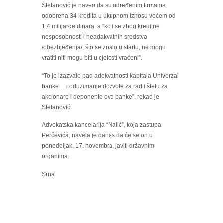
Stefanović je naveo da su određenim firmama
odobrena 34 kredita u ukupnom iznosu većem od
1,4 milijarde dinara, a “koji se zbog kreditne
nesposobnosti i neadakvatnih sredstva
/obezbjeđenja/, što se znalo u startu, ne mogu
vratiti niti mogu biti u cjelosti vraćeni”.
“To je izazvalo pad adekvatnosti kapitala Univerzal
banke… i oduzimanje dozvole za rad i štetu za
akcionare i deponente ove banke”, rekao je
Stefanović.
Advokatska kancelarija “Nalić”, koja zastupa
Perčevića, navela je danas da će se on u
ponedeljak, 17. novembra, javiti državnim
organima.
Srna