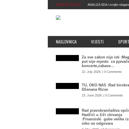
ZADNJE VIJESTI
ANALIZA SDA i svojim slogan
vrijeđa njihovu inteligenciju. O
NASLOVNICA
VIJESTI
SPOR
Za sve zakon nije isti :Mag
put nije mjesto za pjevače
koncerte,zabave…
22. July 2026. | 0 Comments
TU, OKO NAS :Rad birokra
Dženana Rizve
23. June 2026. | 0 Comments
Rad pravobranilaštva opći
Hadžići u žiži zbivanja
:Finansiski gube velike i
niko ne odgovara