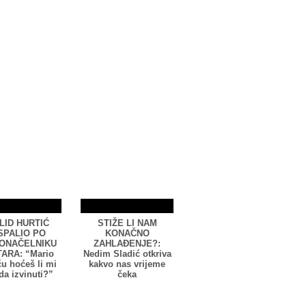
LID HURTIĆ
STIŽE LI NAM
SPALIO PO
KONAČNO
ONAČELNIKU
ZAHLAĐENJE?:
ARA: “Mario
Nedim Sladić otkriva
u hoćeš li mi
kakvo nas vrijeme
da izvinuti?”
čeka