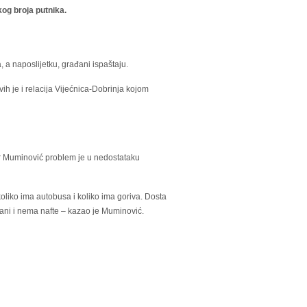
og broja putnika.
a naposlijetku, građani ispaštaju.
ih je i relacija Vijećnica-Dobrinja kojom
r Muminović
problem je u nedostataku
oliko ima autobusa i koliko ima goriva. Dosta
ovani i nema nafte – kazao je Muminović.