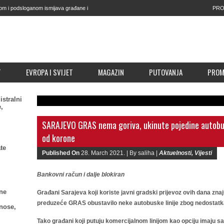
om i podsloganom ismijava građane i
PRO
čito je da je to smislio Kapidžić
T
EVROPA I SVIJET
MAGAZIN
PUTOVANJA
PRO
istralni
,
SARAJEVO GRAS nema goriva, ukinute pojedine autobusk
od korone
te
Published On
28. March 2021. |
By saliha |
Aktuelnosti
,
Vijesti
Bankovni račun i dalje blokiran
ne
Građani Sarajeva koji koriste javni gradski prijevoz ovih dana znaj
preduzeće GRAS obustavilo neke autobuske linije zbog nedostatk
znose,
Tako građani koji putuju komercijalnom linijom kao opciju imaju 