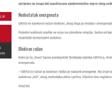
nerijetko ne mogu biti ispoštovane epidemiološke mjere zbog velik
Nedostatak energenata
LIK
GRAS-ov bankovni račun blokiran, zbog čega je nestalo i energenata, 
Pojedini autobusi uopšte ne voze na određene relacije. Jedna od takv
raspolaže komercijalni autobus.
5
Blokiran račun
Tube
Kako je za „Avaz“ kazao predsjednik Sindikata radnika GRAS-a,
Ami
energenata.
– GRAS-ov račun je blokiran i teško je nabaviti energente. Ne znam k
autobusa „leži“, zbog nedostatka plina i goriva. Dijelovi nisu registr
Avaz.ba