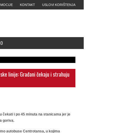
MOCIJE
KONTAKT
USLOVI KORIŠTENJA
MO
e linije: Građani čekaju i strahuju
u čekati i po 45 minuta na stanicama jer je
a goriva.
samo autobuse Centrotansa, u kojima