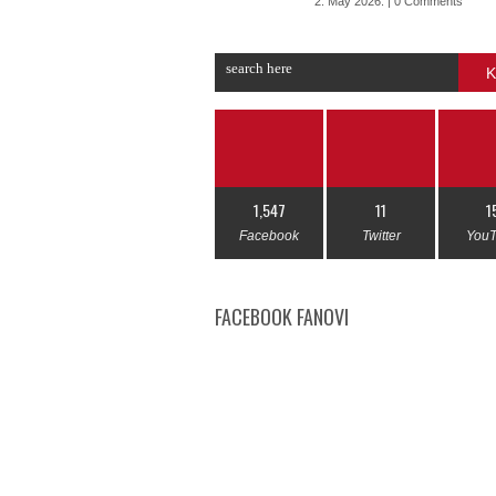
2. May 2026. | 0 Comments
K
1,547
11
1
Facebook
Twitter
You
FACEBOOK FANOVI