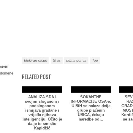
blokiran račun
Gras
nema goriva
Top
kriti
i domene
RELATED POST
ANALIZA SDA i
ŠOKANTNE
SEV
svojim sloganom i
INFORMACIJE OSA-e:
RA
podsloganom
U BiH se nalaze dvije
GRAD
ismijava građane i
grupe plaćenih
MOST
vrijeđa njihovu
UBICA, čekaju
Kordić
inteligenciju. Očito je
naredbe od…
se sa
da je to smislio
Kapidžić