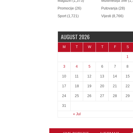
Magazin
(1,373)
Multimedija Sve
(1,
Promocije
(26)
Putovanja
(28)
Sport
(1,721)
Vijesti
(8,766)
AUGUST 2026
M
T
W
T
F
S
1
3
4
5
6
7
8
10
11
12
13
14
15
17
18
19
20
21
22
24
25
26
27
28
29
31
« Jul