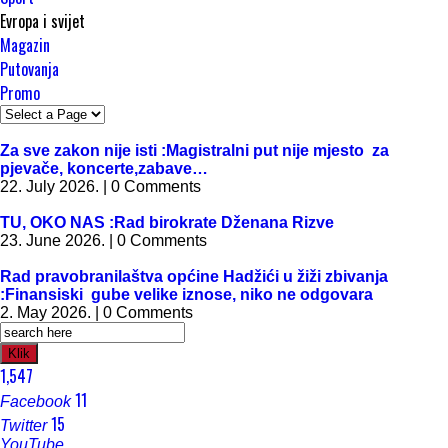
Evropa i svijet
Magazin
Putovanja
Promo
Za sve zakon nije isti :Magistralni put nije mjesto za
pjevače, koncerte,zabave…
22. July 2026. | 0 Comments
TU, OKO NAS :Rad birokrate Dženana Rizve
23. June 2026. | 0 Comments
Rad pravobranilaštva općine Hadžići u žiži zbivanja
:Finansiski gube velike iznose, niko ne odgovara
2. May 2026. | 0 Comments
Klik
1,547
11
Facebook
15
Twitter
YouTube