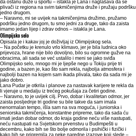
da ostanu duže u sportu – istakla je Lana i naglašava da se
plivači iz regiona na svim takmičenjima druže i pružaju podršku
jedno drugom.
– Naravno, mi se uvijek na takmičenjima družimo, pružamo
podršku jedno drugom, tu smo jedni za druge, tako da zaista
imamo jedan lijep i zdrav odnos – istakla je Lana.
Olimpijsko selo
Opisala je i kakav joj je doživljaj iz Olimpijskog sela.
– Na početku je krenulo vrlo klimavo, jer je bila ludnica oko
prijevoza, hrane nije bilo dovoljno, bilo su ogromne gužve na
obracima, ali sada se već ustalilo i meni se jako sviđa
Olimpijsko selo, mnogo mi je ljepše nego u Tokiju prije tri
godine, a bazen je, kao što sam rekla, najbolja atmosfera i
najbolji bazen na kojem sam ikada plivala, tako da sada mi je
jako dobro.
Lana Pudar je otkrila i planove za nastavak karijere te rekla da
li vjeruje u medalju iz trećeg pokušaja za četiri godine.
– Naravno, to je uvijek cilj. Prvo, dobar i kvalitetan odmor, jer
zaista posljednje tri godine su bile takve da sam imala
nenormalan tempo, išla sam na sva moguća, i juniorska i
seniorska takmičenja, konstantne pripreme, tako da sada ću
imati jedan dobar odmor, do kraja godine neću više nastupati,
neću nastupati na Svjetskom prvenstvu u Budimpešti u
decembru, kako bih se što bolje odmorila i psihički i fizički i
kako bih se pripremila za neke naredne izazove koji slede –