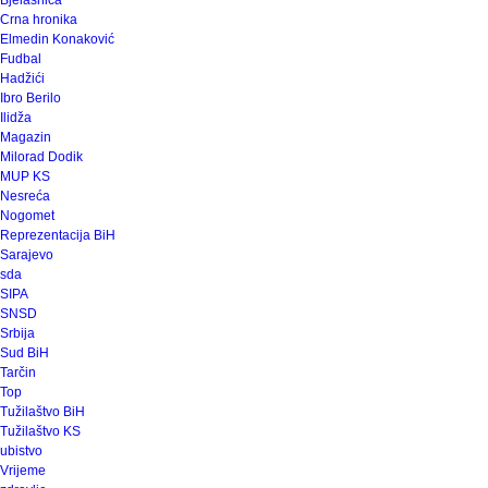
Bjelašnica
Crna hronika
Elmedin Konaković
Fudbal
Hadžići
Ibro Berilo
Ilidža
Magazin
Milorad Dodik
MUP KS
Nesreća
Nogomet
Reprezentacija BiH
Sarajevo
sda
SIPA
SNSD
Srbija
Sud BiH
Tarčin
Top
Tužilaštvo BiH
Tužilaštvo KS
ubistvo
Vrijeme