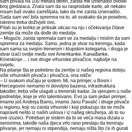
sam plivala na 100 metara delfin, zaista me iznenadio ovoliki
broj gledalaca. Znala sam da su rasprodate karte, ali nekako
nisam baš ovako zamišljala, tako da me zaista iznenadilo.
Sada sam već bila spremna na to, ali svakako da je posebno,
iskreno treba doživjeti ovo.
Pitali su je koliko je pritisak uticao na nju i očekivanja čitave
zemlje da može da dođe do medalje.
– Moguće, zaista spremala sam se za medalju i mislim da sam
spremna za medalju. Samo, jedna je stvar na treningu, kada
sam sama sa svojim trenerom i klupskim kolegama, i druga je
stvar izaći ovdje među sve Amerikanke, Kanađanke,
Kineskinje… i sve druge vrhunske plivačice, najbolje na
svijetu.
Na pitanje šta je potrebno da zemlje iz našeg regiona dobiju
više vrhunskih plivača i plivačica, ona ističe:
– U svakom slučaju je sistem. Mi, na primjer, u Bosni i
Hercegovini nemamo ni dovoljno bazena, infrastruktura
također, treba više ulagati u trenerski kadar. Ja vjerujem u naše
podneblje, koje je vrlo talentovano. Evo ja sam jedan primjer,
imamo još Andreja Barnu, imamo Janu Pavalić i druge plivače
u regionu, koji su zaista vrhunski i koji pokazuju da se može
napraviti nešto iz naših uslova i iz našeg okruženja, ali to su
sve izuzeci. Potreban je sistem da bi se veća masa dizala u
seniorima, takođe naša djeca vrlo rano prestaju da treniraju
plivanje, jer nemaju ni stipendija, nemaju ništa što će ih gurati