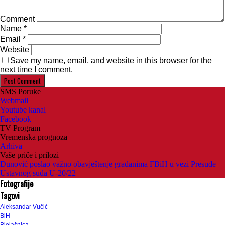
Comment
Name
*
Email
*
Website
Save my name, email, and website in this browser for the
next time I comment.
SMS Poruke
Webmail
Youtube kanal
Facebook
TV Program
Vremenska prognoza
Arhiva
Vaše priče i prilozi
Dunović poslao važno obavještenje građanima FBiH u vezi Presude
Ustavnog suda U-20/22
Fotografije
Tagovi
Aleksandar Vučić
BiH