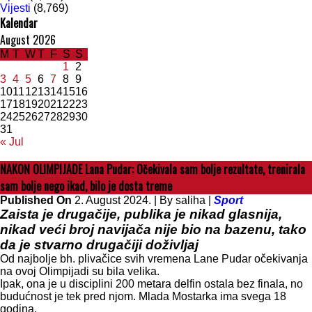
Vijesti
(8,769)
Kalendar
August 2026
M
T
W
T
F
S
S
1
2
3
4
5
6
7
8
9
10
11
12
13
14
15
16
17
18
19
20
21
22
23
24
25
26
27
28
29
30
31
« Jul
NAKON OLIMPIJADE Lana Pudar: Očekivala sam bolje rezultate, trenirala
sam bolje nego ikad, bilo je dosta treme
Published On
2. August 2024. |
By saliha |
Sport
Zaista je drugačije, publika je nikad glasnija,
nikad veći broj navijača nije bio na bazenu, tako
da je stvarno drugačiji doživljaj
Od najbolje bh. plivačice svih vremena Lane Pudar očekivanja
na ovoj Olimpijadi su bila velika.
Ipak, ona je u disciplini 200 metara delfin ostala bez finala, no
budućnost je tek pred njom. Mlada Mostarka ima svega 18
godina.