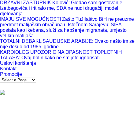
DRŽAVNI ZASTUPNIK Kojović: Gledao sam gostovanje
Izetbegovića i iritiralo me, SDA ne nudi drugačiji model
djelovanja
IMAJU SVE MOGUĆNOSTI Zašto Tužilaštvo BiH ne preuzme
predmet mafijaških obračuna u Istočnom Sarajevu: SIPA
postala kao ikebana, služi za hapšenje migranata, umjesto
velikih mafijaša
TOTALNI DEBAKL SAUDIJSKE ARABIJE: Ovako nešto im se
nije desilo od 1985. godine
KARDIOLOG UPOZORIO NA OPASNOST TOPLOTNIH
TALASA: Ovaj bol nikako ne smijete ignorisati
Uslovi korištenja
Kontakt
Promocije