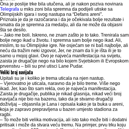
Ona je poslije trke bila utučena, ali je nakon poziva novinara
Telegrafa
u miks zoni bila spremna da podijeli utiske sa
Olimpijskih igara i svog nastupa na “Defans areni”.
Priznala je da je razočarana i da je očekivala bolje rezultate i
smatra da je spremna za medalju, ali da ne može da objasni
šta se desilo.
– Jako me boli. Iskreno, ne znam zašto je to tako. Trenirala sam
bolje nego ikad u životu. I spremna sam bolje nego ikad. Ali,
mislim, to su Olimpijske igre. Ne osjećam se ni baš najbolje, ali
neću da tražim neki izgovor, Jer, ne znam da li je išta ili je to
samo u mojoj glavi. Ovo je najveća manifestacija na svijetu,
zaista je drugačije nego na bilo kojem Svjetskom ili Evropskom
prvenstvu – bili su prvi utisci Lane Pudar.
Veliki broj navijača
Upitali su je i koliko je trema uticala na njen nastup.
– Vjerovatno je uticala, naravno da je bilo treme. Više nego
ikad. Jer, kao što sam rekla, ovo je najveća manifestacija.
Zaista je drugačije, publika je nikad glasnija, nikad veći broj
navijača nije bio na bazenu, tako da je stvarno drugačiji
doživljaj – objasnila je Lana i opisala kako je ta buka u areni,
koja je zapravo prepravljena u bazen umjesto stadiona za
ragbi.
– To može biti velika motivacija, ali isto tako može biti i dodatni
pritisak i može da stvara veću tremu. Na primjer, prvu trku koju