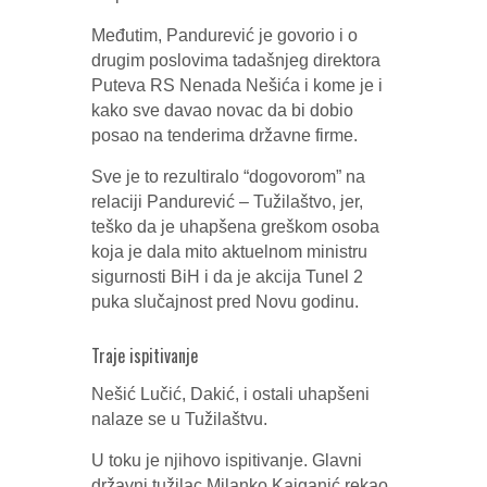
Međutim, Pandurević je govorio i o
drugim poslovima tadašnjeg direktora
Puteva RS Nenada Nešića i kome je i
kako sve davao novac da bi dobio
posao na tenderima državne firme.
Sve je to rezultiralo “dogovorom” na
relaciji Pandurević – Tužilaštvo, jer,
teško da je uhapšena greškom osoba
koja je dala mito aktuelnom ministru
sigurnosti BiH i da je akcija Tunel 2
puka slučajnost pred Novu godinu.
Traje ispitivanje
Nešić Lučić, Dakić, i ostali uhapšeni
nalaze se u Tužilaštvu.
U toku je njihovo ispitivanje. Glavni
državni tužilac Milanko Kajganić rekao