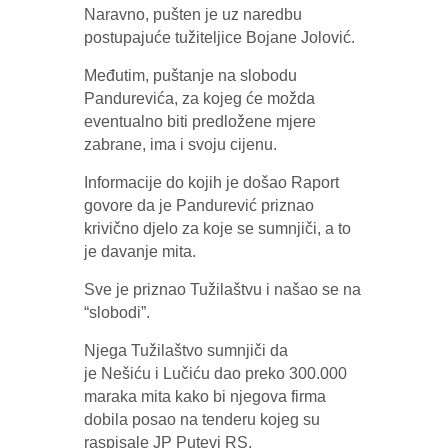
Naravno, pušten je uz naredbu
postupajuće tužiteljice Bojane Jolović.
Međutim, puštanje na slobodu
Pandurevića, za kojeg će možda
eventualno biti predložene mjere
zabrane, ima i svoju cijenu.
Informacije do kojih je došao Raport
govore da je Pandurević priznao
krivično djelo za koje se sumnjiči, a to
je davanje mita.
Sve je priznao Tužilaštvu i našao se na
“slobodi”.
Njega Tužilaštvo sumnjiči da
je
Nešiću
i Lučiću dao preko 300.000
maraka mita kako bi njegova firma
dobila posao na tenderu kojeg su
raspisale JP Putevi RS.