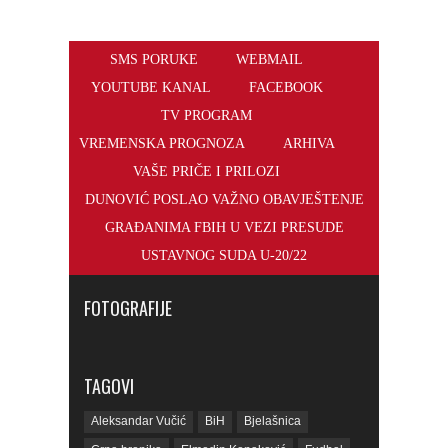
SMS PORUKE
WEBMAIL
YOUTUBE KANAL
FACEBOOK
TV PROGRAM
VREMENSKA PROGNOZA
ARHIVA
VAŠE PRIČE I PRILOZI
DUNOVIĆ POSLAO VAŽNO OBAVJEŠTENJE
GRAĐANIMA FBIH U VEZI PRESUDE
USTAVNOG SUDA U-20/22
FOTOGRAFIJE
TAGOVI
Aleksandar Vučić
BiH
Bjelašnica