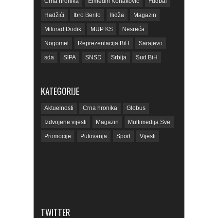
Crna hronika
Elmedin Konaković
Fudbal
Hadžići
Ibro Berilo
Ilidža
Magazin
Milorad Dodik
MUP KS
Nesreća
Nogomet
Reprezentacija BiH
Sarajevo
sda
SIPA
SNSD
Srbija
Sud BiH
Tarčin
Top
Tužilaštvo BiH
Tužilaštvo KS
ubistvo
Vrijeme
zdravlje
KATEGORIJE
zmajevi
Život
Aktuelnosti
Crna hronika
Globus
Izdvojene vijesti
Magazin
Multimedija Sve
Promocije
Putovanja
Sport
Vijesti
TWITTER