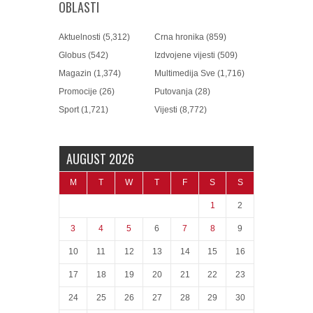
OBLASTI
Aktuelnosti
(5,312)
Crna hronika
(859)
Globus
(542)
Izdvojene vijesti
(509)
Magazin
(1,374)
Multimedija Sve
(1,716)
Promocije
(26)
Putovanja
(28)
Sport
(1,721)
Vijesti
(8,772)
AUGUST 2026
M
T
W
T
F
S
S
1
2
3
4
5
6
7
8
9
10
11
12
13
14
15
16
17
18
19
20
21
22
23
24
25
26
27
28
29
30