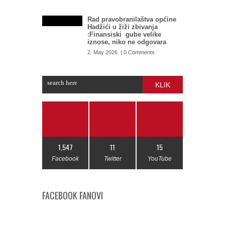
Rad pravobranilaštva općine
Hadžići u žiži zbivanja
:Finansiski gube velike
iznose, niko ne odgovara
2. May 2026. | 0 Comments
KLIK
1,547
11
15
Facebook
Twitter
YouTube
FACEBOOK FANOVI