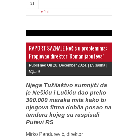
31
« Jul
RAPORT SAZNAJE Nešić u problemima:
Propjevao direktor ‘Romanijaputeva’
Published On
28. December 2024. |
By saliha |
Vijesti
Njega Tužilaštvo sumnjiči da
je Nešiću i Lučiću dao preko
300.000 maraka mita kako bi
njegova firma dobila posao na
tenderu kojeg su raspisali
Putevi RS
Mirko Pandurević, direktor