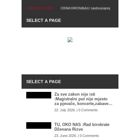
ZADNJE VIJESTI
CRNA HRONIKA U saobraćajnoj
REAKCIJA Suljagić: Sad je jasno
nesreći kod Hadžića poginuo
da iza napada na Memorijalni
motociklista
centar stoje najviši zvaničnici
SNSD-a
Za sve zakon nije isti
:Magistralni put nije mjesto
za pjevače, koncerte,zabave…
22. July 2026. | 0 Comments
TU, OKO NAS :Rad birokrate
Dženana Rizve
23. June 2026. | 0 Comments