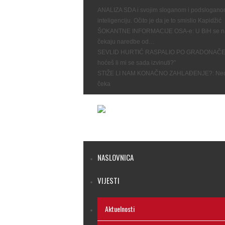
ANALIZA SDA i svojim sloganom i podsloganom 
inteligenciju. Očito je da je to smislio Kapidžić
ŠOKANTNE INFORMACIJE OSA-e: U BiH se nal
čekaju naredbe od…
SEVLID HURTIĆ RASPALIO PO GRADONAČELN
hoćeš li mi se sada izvinuti?”
STIŽE LI NAM KONAČNO ZAHLAĐENJE?: Nedim 
čeka
NASLOVNICA
VIJESTI
Aktuelnosti