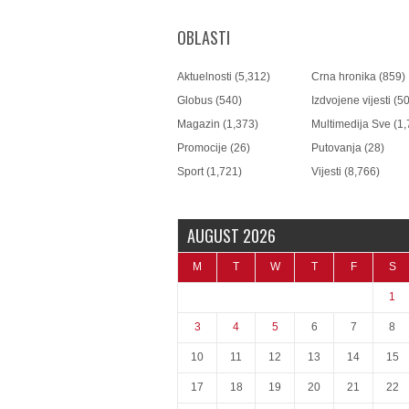
OBLASTI
Aktuelnosti
(5,312)
Crna hronika
(859)
Globus
(540)
Izdvojene vijesti
(50
Magazin
(1,373)
Multimedija Sve
(1,
Promocije
(26)
Putovanja
(28)
Sport
(1,721)
Vijesti
(8,766)
AUGUST 2026
M
T
W
T
F
S
1
3
4
5
6
7
8
10
11
12
13
14
15
17
18
19
20
21
22