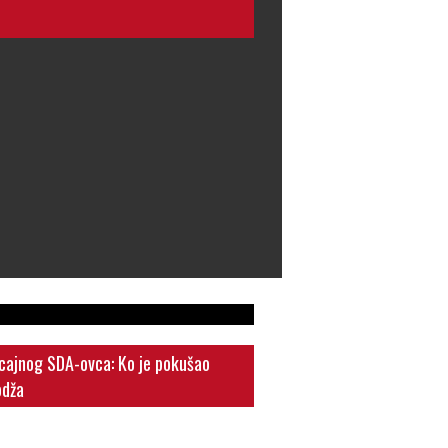
ajnog SDA-ovca: Ko je pokušao
odža