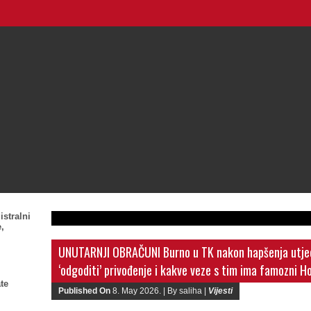
istralni
,
UNUTARNJI OBRAČUNI Burno u TK nakon hapšenja utjec
‘odgoditi’ privođenje i kakve veze s tim ima famozni H
te
Published On
8. May 2026. |
By saliha |
Vijesti