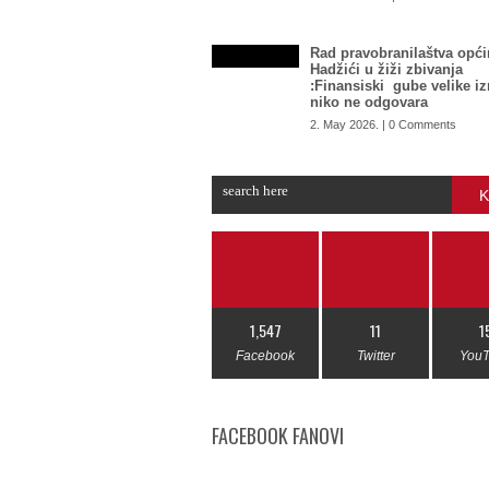
Rad pravobranilaštva opći
Hadžići u žiži zbivanja
:Finansiski gube velike i
niko ne odgovara
2. May 2026. | 0 Comments
K
1,547
11
1
Facebook
Twitter
You
FACEBOOK FANOVI