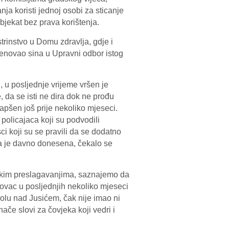
nja koristi jednoj osobi za sticanje
bjekat bez prava korištenja.
rinstvo u Domu zdravlja, gdje i
menovao sina u Upravni odbor istog
, u posljednje vrijeme vršen je
, da se isti ne dira dok ne prođu
hapšen još prije nekoliko mjeseci.
policajaca koji su podvodili
sci koji su se pravili da se dodatno
a je davno donesena, čekalo se
ačkim preslagavanjima, saznajemo da
vac u posljednjih nekoliko mjeseci
rolu nad Jusićem, čak nije imao ni
če slovi za čovjeka koji vedri i