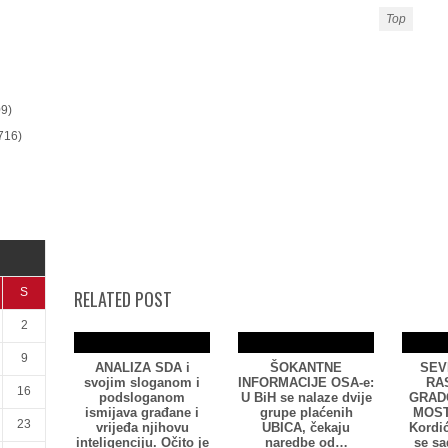
Top
9)
716)
S
RELATED POST
2
9
ANALIZA SDA i
ŠOKANTNE
SEV
svojim sloganom i
INFORMACIJE OSA-e:
RA
16
podsloganom
U BiH se nalaze dvije
GRAD
ismijava građane i
grupe plaćenih
MOST
23
vrijeđa njihovu
UBICA, čekaju
Kordić
inteligenciju. Očito je
naredbe od…
se sa