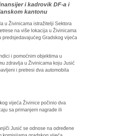
nansijer i kadrovik DF-a i
uzlanskom kantonu
u Živinicama istražitelji Sektora
etrese na više lokacija u Živinicama
iju predsjedavajućeg Gradskog vijeća
endici i pomoćnim objektima u
u zdravlja u Živinicama koju Jusić
bavljeni i pretresi dva automobila
kog vijeća Živinice počinio dva
icaju sa primanjem nagrade ili
mnjiči Jusić se odnose na određene
im komisijama gradskog vijeća,