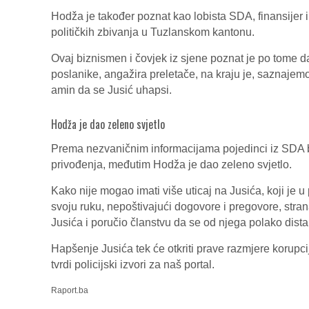
Hodža je također poznat kao lobista SDA, finansijer 
političkih zbivanja u Tuzlanskom kantonu.
Ovaj biznismen i čovjek iz sjene poznat je po tome d
poslanike, angažira preletače, na kraju je, saznajemo 
amin da se Jusić uhapsi.
Hodža je dao zeleno svjetlo
Prema nezvaničnim informacijama pojedinci iz SDA bi
privođenja, međutim Hodža je dao zeleno svjetlo.
Kako nije mogao imati više uticaj na Jusića, koji je u
svoju ruku, nepoštivajući dogovore i pregovore, str
Jusića i poručio članstvu da se od njega polako distanc
Hapšenje Jusića tek će otkriti prave razmjere korupci
tvrdi policijski izvori za naš portal.
Raport.ba