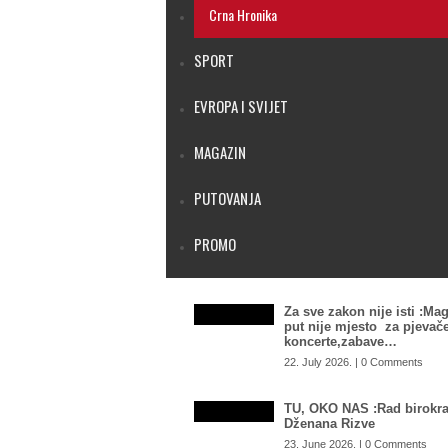
Crna Hronika
SPORT
EVROPA I SVIJET
MAGAZIN
PUTOVANJA
PROMO
Za sve zakon nije isti :Mag
put nije mjesto za pjevače
koncerte,zabave…
22. July 2026. | 0 Comments
TU, OKO NAS :Rad birokra
Dženana Rizve
23. June 2026. | 0 Comments