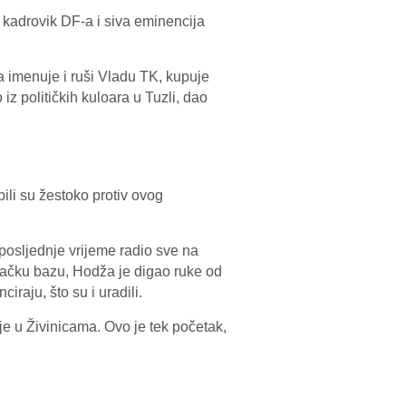
i kadrovik DF-a i siva eminencija
a imenuje i ruši Vladu TK, kupuje
iz političkih kuloara u Tuzli, dao
li su žestoko protiv ovog
 posljednje vrijeme radio sve na
anačku bazu, Hodža je digao ruke od
iraju, što su i uradili.
je u Živinicama. Ovo je tek početak,