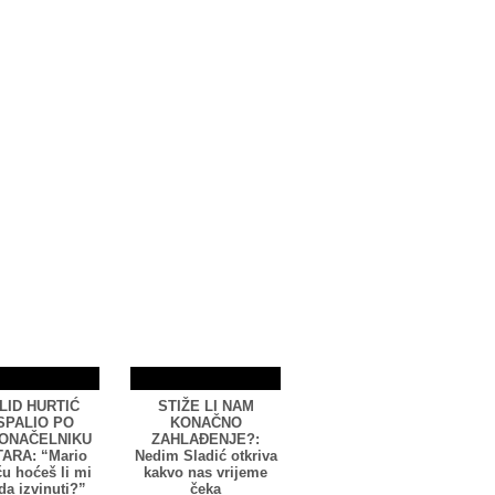
LID HURTIĆ
STIŽE LI NAM
SPALIO PO
KONAČNO
ONAČELNIKU
ZAHLAĐENJE?:
ARA: “Mario
Nedim Sladić otkriva
u hoćeš li mi
kakvo nas vrijeme
da izvinuti?”
čeka