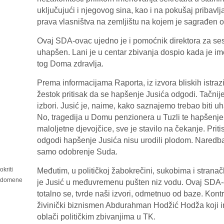
uključujući i njegovog sina, kao i na pokušaj pribavlja
prava vlasništva na zemljištu na kojem je sagrađen o
Ovaj SDA-ovac ujedno je i pomoćnik direktora za sest
uhapšen. Lani je u centar zbivanja dospio kada je i
tog Doma zdravlja.
Prema informacijama Raporta, iz izvora bliskih istrazi
žestok pritisak da se hapšenje Jusića odgodi. Tačnije
izbori. Jusić je, naime, kako saznajemo trebao biti u
No, tragedija u Domu penzionera u Tuzli te hapšenje 
maloljetne djevojčice, sve je stavilo na čekanje. Priti
odgodi hapšenje Jusića nisu urodili plodom. Naredb
samo odobrenje Suda.
kriti
Međutim, u političkoj žabokrečini, sukobima i stran
i domene
je Jusić u međuvremenu pušten niz vodu. Ovaj SDA-o
totalno se, tvrde naši izvori, odmetnuo od baze. Kont
živinički biznismen Abdurahman Hodžić Hodža koji ina
oblači političkim zbivanjima u TK.