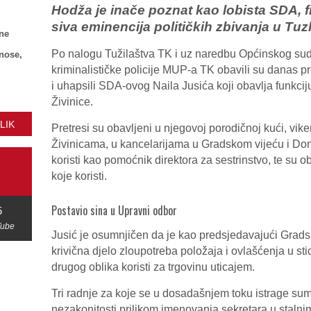
Hodža je inače poznat kao lobista SDA, fi
siva eminencija političkih zbivanja u T
ne
Po nalogu Tužilaštva TK i uz naredbu Općinskog suda 
znose,
kriminalističke policije MUP-a TK obavili su danas pr
i uhapsili SDA-ovog Naila Jusića koji obavlja funkc
Živinice.
LIK
Pretresi su obavljeni u njegovoj porodičnoj kući, vik
Živinicama, u kancelarijama u Gradskom vijeću i Dom
koristi kao pomoćnik direktora za sestrinstvo, te su o
koje koristi.
Postavio sina u Upravni odbor
5
Tube
Jusić je osumnjičen da je kao predsjedavajući Grads
krivična djelo zloupotreba položaja i ovlašćenja u st
drugog oblika koristi za trgovinu uticajem.
Tri radnje za koje se u dosadašnjem toku istrage su
nezakonitosti prilikom imenovanja sekretara u staln