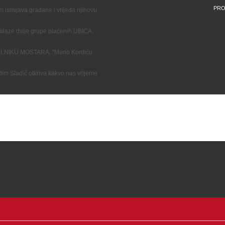
PRO
ismijava građane i vrijeđa njihovu
aze dvije grupe plaćenih UBICA,
IKU MOSTARA: “Mario Kordiću
Sladić otkriva kakvo nas vrijeme