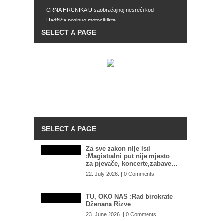
CRNA HRONIKA U saobraćajnoj nesreći kod
Hadžića poginuo motociklista
REAKCIJA Suljagić: Sad je jasno da iza napada na
Memorijalni centar stoje najviši zvaničnici SNSD-a
LOŠ TRGOVAC Izetbegović sinoć potvrdio – Efendić
je brutalno odbio njegovu ponudu. Otkrio je i
nevjerovatnu ponudu koju mu je bio dao
PRIJETI NAM VELIKA OPASNOST: Ukrajinski
general otkriva kako Putin preko Dodika sprema
otvaranje ruskog “drugog fronta” u BiH
Za sve zakon nije isti
:Magistralni put nije mjesto
za pjevače, koncerte,zabave…
22. July 2026. | 0 Comments
TU, OKO NAS :Rad birokrate
Dženana Rizve
23. June 2026. | 0 Comments