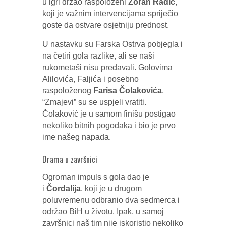
u igri držao raspoloženi
Zoran Radić
,
koji je važnim intervencijama spriječio
goste da ostvare osjetniju prednost.
U nastavku su Farska Ostrva pobjegla i
na četiri gola razlike, ali se naši
rukometaši nisu predavali. Golovima
Alilovića, Faljića i posebno
raspoloženog
Farisa Čolakovića
,
“Zmajevi” su se uspjeli vratiti.
Čolaković je u samom finišu postigao
nekoliko bitnih pogodaka i bio je prvo
ime našeg napada.
Drama u završnici
Ogroman impuls s gola dao je
i
Čordalija
, koji je u drugom
poluvremenu odbranio dva sedmerca i
održao BiH u životu. Ipak, u samoj
završnici naš tim nije iskoristio nekoliko