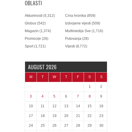
OBLASTI
Aktuelnosti
(5,312)
Crna hronika
(859)
Globus
(542)
Izdvojene vijesti
(509)
Magazin
(1,374)
Multimedija Sve
(1,716)
Promocije
(26)
Putovanja
(28)
Sport
(1,721)
Vijesti
(8,772)
AUGUST 2026
M
T
W
T
F
S
S
1
2
3
4
5
6
7
8
9
10
11
12
13
14
15
16
17
18
19
20
21
22
23
24
25
26
27
28
29
30