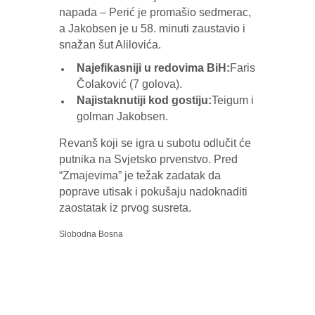
napada – Perić je promašio sedmerac,
a Jakobsen je u 58. minuti zaustavio i
snažan šut Alilovića.
Najefikasniji u redovima BiH:
Faris
Čolaković (7 golova).
Najistaknutiji kod gostiju:
Teigum i
golman Jakobsen.
Revanš koji se igra u subotu odlučit će
putnika na Svjetsko prvenstvo. Pred
“Zmajevima” je težak zadatak da
poprave utisak i pokušaju nadoknaditi
zaostatak iz prvog susreta.
Slobodna Bosna