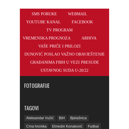
SMS PORUKE
WEBMAIL
YOUTUBE KANAL
FACEBOOK
TV PROGRAM
VREMENSKA PROGNOZA
ARHIVA
VAŠE PRIČE I PRILOZI
DUNOVIĆ POSLAO VAŽNO OBAVJEŠTENJE
GRAĐANIMA FBIH U VEZI PRESUDE
USTAVNOG SUDA U-20/22
FOTOGRAFIJE
TAGOVI
Aleksandar Vučić
BiH
Bjelašnica
Crna hronika
Elmedin Konaković
Fudbal