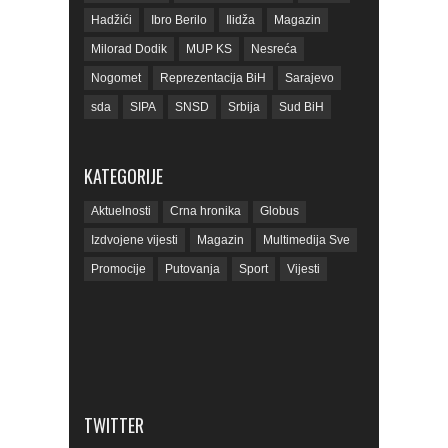
Hadžići
Ibro Berilo
Ilidža
Magazin
Milorad Dodik
MUP KS
Nesreća
Nogomet
Reprezentacija BiH
Sarajevo
sda
SIPA
SNSD
Srbija
Sud BiH
Tarčin
Top
Tužilaštvo BiH
Tužilaštvo KS
ubistvo
Vrijeme
zdravlje
KATEGORIJE
zmajevi
Život
Aktuelnosti
Crna hronika
Globus
Izdvojene vijesti
Magazin
Multimedija Sve
Promocije
Putovanja
Sport
Vijesti
TWITTER