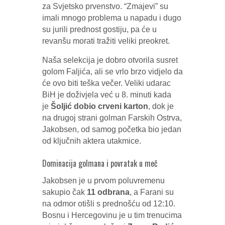
za Svjetsko prvenstvo. “Zmajevi” su
imali mnogo problema u napadu i dugo
su jurili prednost gostiju, pa će u
revanšu morati tražiti veliki preokret.
Naša selekcija je dobro otvorila susret
golom Faljića, ali se vrlo brzo vidjelo da
će ovo biti teška večer. Veliki udarac
BiH je doživjela već u 8. minuti kada
je
Šoljić dobio crveni karton
, dok je
na drugoj strani golman Farskih Ostrva,
Jakobsen, od samog početka bio jedan
od ključnih aktera utakmice.
Dominacija golmana i povratak u meč
Jakobsen je u prvom poluvremenu
sakupio čak
11 odbrana
, a Farani su
na odmor otišli s prednošću od 12:10.
Bosnu i Hercegovinu je u tim trenucima