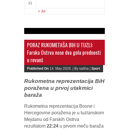
31
« Jul
PORAZ RUKOMETAŠA BIH U TUZLI:
Farska Ostrva nose dva gola prednosti
u revanš
Published On
14. May 2026. |
By saliha |
Sport
Rukometna reprezentacija BiH
poražena u prvoj utakmici
baraža
Rukometna reprezentacija Bosne i
Hercegovine poražena je u tuzlanskom
Mejdanu od Farskih Ostrva
rezultatom
22:24
u prvom meču baraža