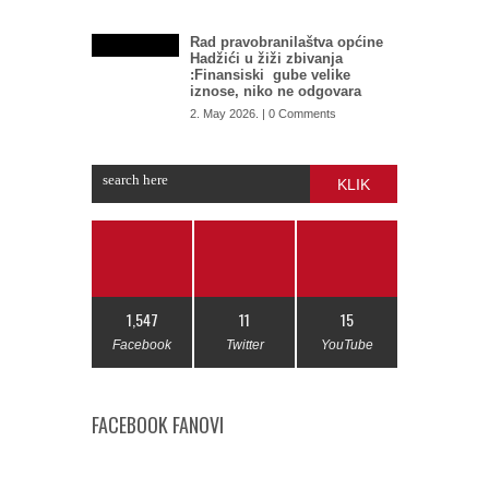
Rad pravobranilaštva općine
Hadžići u žiži zbivanja
:Finansiski gube velike
iznose, niko ne odgovara
2. May 2026. | 0 Comments
KLIK
1,547
11
15
Facebook
Twitter
YouTube
FACEBOOK FANOVI