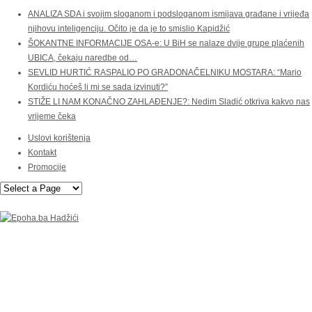
ANALIZA SDA i svojim sloganom i podsloganom ismijava građane i vrijeđa
njihovu inteligenciju. Očito je da je to smislio Kapidžić
ŠOKANTNE INFORMACIJE OSA-e: U BiH se nalaze dvije grupe plaćenih
UBICA, čekaju naredbe od…
SEVLID HURTIĆ RASPALIO PO GRADONAČELNIKU MOSTARA: “Mario
Kordiću hoćeš li mi se sada izvinuti?”
STIŽE LI NAM KONAČNO ZAHLAĐENJE?: Nedim Sladić otkriva kakvo nas
vrijeme čeka
Uslovi korištenja
Kontakt
Promocije