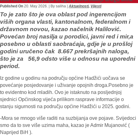
Published On
20. May 2026. |
By saliha |
Aktuelnosti
,
Vijesti
To je zato što je ova oblast pod ingerencijom
viših organa vlasti, kantonalnom, federalnom i
državnom novou, kazao načelnik Halilović.
Povećan broj nasilja u porodici, javni red i mir,a
posebno u oblasti saobraćaja, gdje je u prošloj
godini uručeno čak 8.667 prekršajnih naloga,
što je za 56,9 odsto više u odnosu na uporedni
period.
Iz godine u godinu na području općine Hadžići uočava se
povećanje posjedovanje i uživanje opojnih droga.Posebno je
to evidentno kod mladih. Ovo je istaknuto na posljednjoj
sjednici Općinskog vijeća prilikom rasprave informacije o
stanju sigurnosti na području općine Hadžići u 2025. godini.
-Mora se mnogo više raditi na suzbijanja ove pojave. Svijedoci
smo da to sve više uzima maha, kazao je Admir Mujanović (
Naprijed BiH ).