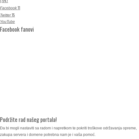
1,547
11
Facebook
15
Twitter
YouTube
Facebook fanovi
Podržite rad našeg portala!
Da bi mogli nastaviti sa radom i napretkom te pokriti troškove održavanja opreme,
zakupa servera i domene potrebna nam je i vaša pomoć.