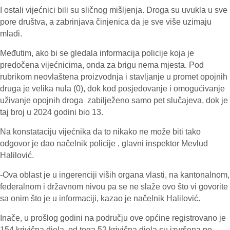
I ostali vijećnici bili su sličnog mišljenja. Droga su uvukla u sve
pore društva, a zabrinjava činjenica da je sve više uzimaju
mladi.
Međutim, ako bi se gledala informacija policije koja je
predočena vijećnicima, onda za brigu nema mjesta. Pod
rubrikom neovlaštena proizvodnja i stavljanje u promet opojnih
druga je velika nula (0), dok kod posjedovanje i omogućivanje
uživanje opojnih droga zabilježeno samo pet slučajeva, dok je
taj broj u 2024 godini bio 13.
Na konstataciju vijećnika da to nikako ne može biti tako
odgovor je dao načelnik policije , glavni inspektor Mevlud
Halilović.
-Ova oblast je u ingerenciji viših organa vlasti, na kantonalnom,
federalnom i državnom nivou pa se ne slaže ovo što vi govorite
sa onim što je u informaciji, kazao je načelnik Halilović.
Inače, u prošlog godini na području ove općine registrovano je
154 krivična djela, od toga 52 krivična djela su izvršena po