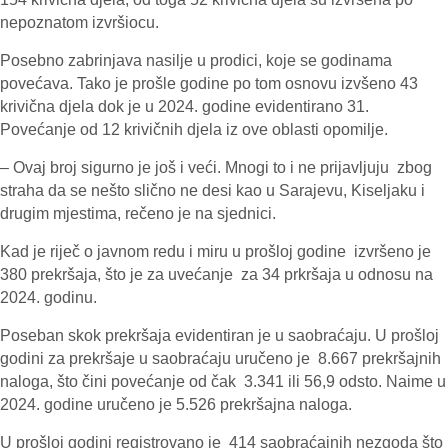
nepoznatom izvršiocu.
Posebno zabrinjava nasilje u prodici, koje se godinama
povećava. Tako je prošle godine po tom osnovu izvšeno 43
krivična djela dok je u 2024. godine evidentirano 31.
Povećanje od 12 krivičnih djela iz ove oblasti opomilje.
– Ovaj broj sigurno je još i veći. Mnogi to i ne prijavljuju zbog
straha da se nešto slično ne desi kao u Sarajevu, Kiseljaku i
drugim mjestima, rečeno je na sjednici.
Kad je riječ o javnom redu i miru u prošloj godine izvršeno je
380 prekršaja, što je za uvećanje za 34 prkršaja u odnosu na
2024. godinu.
Poseban skok prekršaja evidentiran je u saobraćaju. U prošloj
godini za prekršaje u saobraćaju uručeno je 8.667 prekršajnih
naloga, što čini povećanje od čak 3.341 ili 56,9 odsto. Naime u
2024. godine uručeno je 5.526 prekršajna naloga.
U prošloj godini registrovano je 414 saobraćajnih nezgoda što