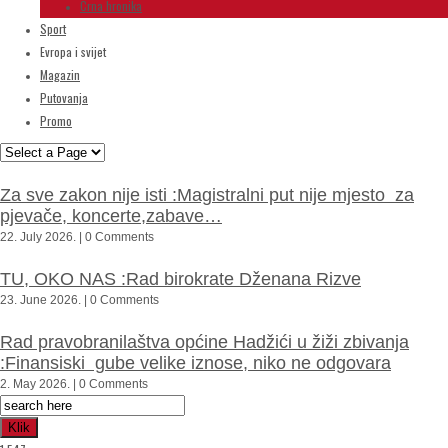
Crna hronika
Sport
Evropa i svijet
Magazin
Putovanja
Promo
Za sve zakon nije isti :Magistralni put nije mjesto za
pjevače, koncerte,zabave…
22. July 2026. | 0 Comments
TU, OKO NAS :Rad birokrate Dženana Rizve
23. June 2026. | 0 Comments
Rad pravobranilaštva općine Hadžići u žiži zbivanja
:Finansiski gube velike iznose, niko ne odgovara
2. May 2026. | 0 Comments
Klik