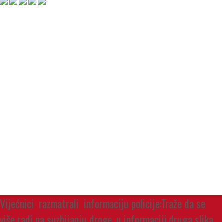
Vijećnici razmatrali informaciju policije:Traže da se
više radi na suzbijanju droge, u informaciji druga slika