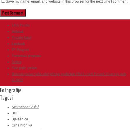
Save my name, email, and website in this browser for the next time I comment.
SMS Poruke
Webmail
Youtube kanal
Facebook
TV Program
Vremenska prognoza
Arhiva
Vaše priče i prilozi
Dunović poslao važno obavještenje građanima FBiH u vezi Presude Ustavnog suda
U-20/22
Fotografije
Tagovi
Aleksandar Vučić
BiH
Bjelašnica
Crna hronika