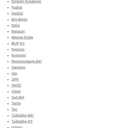
Elmedin Konaković
Fudbal
Hadžići
Ibro Berilo
Ilidža
Magazin
Milorad Dodik
MUP KS
Nesreća
Nogomet
Reprezentacija BiH
Sarajevo
sda
SIPA
SNSD
Srbija
Sud BiH
Tarčin
Top
Tužilaštvo BiH
Tužilaštvo KS
ubistvo