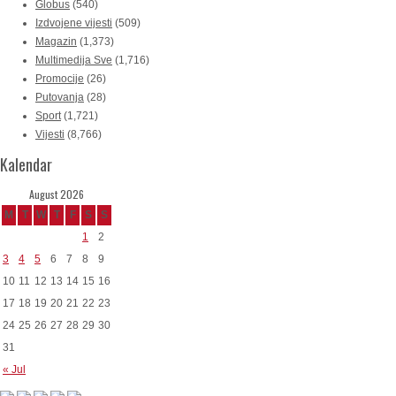
Globus
(540)
Izdvojene vijesti
(509)
Magazin
(1,373)
Multimedija Sve
(1,716)
Promocije
(26)
Putovanja
(28)
Sport
(1,721)
Vijesti
(8,766)
Kalendar
August 2026
M
T
W
T
F
S
S
1
2
3
4
5
6
7
8
9
10
11
12
13
14
15
16
17
18
19
20
21
22
23
24
25
26
27
28
29
30
31
« Jul