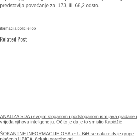
predstavlja povećanje za 173, ili 68,2 odsto.
iformacija policije
Top
Related Post
ANALIZA SDA i svojim sloganom i podsloganom ismijava građane i
vrijeđa njihovu inteligenciju. Očito je da je to smislio Kapidžić
ŠOKANTNE INFORMACIJE OSA-e: U BiH se nalaze dvije grupe
plaćenih UBICA, čekaju naredbe od…