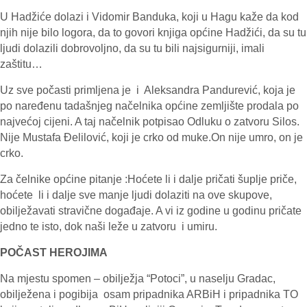
U Hadžiće dolazi i Vidomir Banduka, koji u Hagu kaže da kod
njih nije bilo logora, da to govori knjiga općine Hadžići, da su tu
ljudi dolazili dobrovoljno, da su tu bili najsigurniji, imali
zaštitu…
Uz sve počasti primljena je i Aleksandra Pandurević, koja je
po naređenu tadašnjeg načelnika općine zemljište prodala po
najvećoj cijeni. A taj načelnik potpisao Odluku o zatvoru Silos.
Nije Mustafa Đelilović, koji je crko od muke.On nije umro, on je
crko.
Za čelnike općine pitanje :Hoćete li i dalje pričati šuplje priče,
hoćete li i dalje sve manje ljudi dolaziti na ove skupove,
obilježavati stravične događaje. A vi iz godine u godinu pričate
jedno te isto, dok naši leže u zatvoru i umiru.
POČAST HEROJIMA
Na mjestu spomen – obilježja “Potoci”, u naselju Gradac,
obilježena i pogibija osam pripadnika ARBiH i pripadnika TO