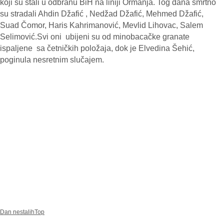
koji su stali u odbranu BiH na liniji Ormanja. Tog dana smrtno
su stradali Ahdin Džafić , Nedžad Džafić, Mehmed Džafić,
Suad Čomor, Haris Kahrimanović, Mevlid Lihovac, Salem
Selimović.Svi oni ubijeni su od minobacačke granate
ispaljene sa četničkih položaja, dok je Elvedina Šehić,
poginula nesretnim slučajem.
Dan nestalih
Top