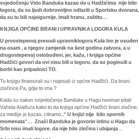
svjedočenju Vido Banduka kazao da u Hadžićima nije bilo
logora, da su ljudi dobrovoljno odlazili u Sportsku dvorana,
da su tu bili najsigurnije, imali hranu, zaštitu…
KNJIGA OPĆINE BRANI I UPRAVNIKA LOGORA KULA
U prvostepenoj presudi upravniklogora Kula bio je osuđen
na osam , a njegov zamjenik na šest godina zatvora, a u
drugostepenoj oslobođeni, jer, kažu, i knjiga općine
Hadžići govori da ovi nisu bili u logoru, da su poginuili u
borbi kao pripadnici TO.
Tu knjigu finansirali su i napisali iz općne Hadžići. Da brani
zločince.Pa, gdje to ima ?
Kada su nakon svijedočenja Banduke u Hagu novinari pitali
Vahida Alađuza kako to da knjiga općine Hadžići brani zločine,
za medije je kazao, citiramo
..“ U knjizi nije bilo spornih
momenata“… Znači Banduka je govorio istinu u Hagu da
Srbi nisu imali logore, da nije bilo zločina i ubijanja
…