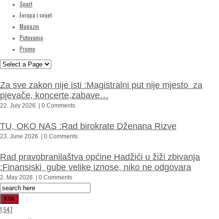
Sport
Evropa i svijet
Magazin
Putovanja
Promo
Za sve zakon nije isti :Magistralni put nije mjesto za
pjevače, koncerte,zabave…
22. July 2026. | 0 Comments
TU, OKO NAS :Rad birokrate Dženana Rizve
23. June 2026. | 0 Comments
Rad pravobranilaštva općine Hadžići u žiži zbivanja
:Finansiski gube velike iznose, niko ne odgovara
2. May 2026. | 0 Comments
Klik
1,547