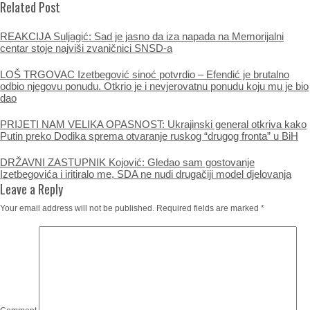
Related Post
REAKCIJA Suljagić: Sad je jasno da iza napada na Memorijalni
centar stoje najviši zvaničnici SNSD-a
LOŠ TRGOVAC Izetbegović sinoć potvrdio – Efendić je brutalno
odbio njegovu ponudu. Otkrio je i nevjerovatnu ponudu koju mu je bio
dao
PRIJETI NAM VELIKA OPASNOST: Ukrajinski general otkriva kako
Putin preko Dodika sprema otvaranje ruskog “drugog fronta” u BiH
DRŽAVNI ZASTUPNIK Kojović: Gledao sam gostovanje
Izetbegovića i iritiralo me, SDA ne nudi drugačiji model djelovanja
Leave a Reply
Your email address will not be published.
Required fields are marked
*