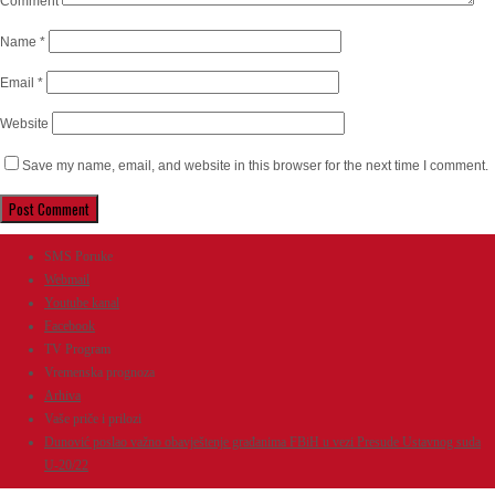
Comment
Name
*
Email
*
Website
Save my name, email, and website in this browser for the next time I comment.
SMS Poruke
Webmail
Youtube kanal
Facebook
TV Program
Vremenska prognoza
Arhiva
Vaše priče i prilozi
Dunović poslao važno obavještenje građanima FBiH u vezi Presude Ustavnog suda
U-20/22