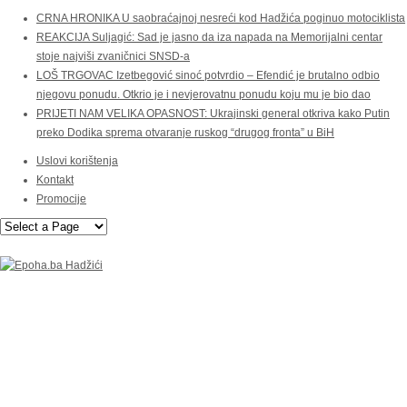
CRNA HRONIKA U saobraćajnoj nesreći kod Hadžića poginuo motociklista
REAKCIJA Suljagić: Sad je jasno da iza napada na Memorijalni centar
stoje najviši zvaničnici SNSD-a
LOŠ TRGOVAC Izetbegović sinoć potvrdio – Efendić je brutalno odbio
njegovu ponudu. Otkrio je i nevjerovatnu ponudu koju mu je bio dao
PRIJETI NAM VELIKA OPASNOST: Ukrajinski general otkriva kako Putin
preko Dodika sprema otvaranje ruskog “drugog fronta” u BiH
Uslovi korištenja
Kontakt
Promocije