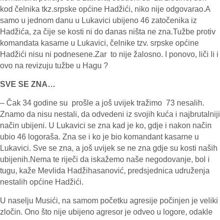
kod čelnika tkz.srpske općine Hadžići, niko nije odgovarao.A
samo u jednom danu u Lukavici ubijeno 46 zatočenika iz
Hadžića, za čije se kosti ni do danas ništa ne zna.Tužbe protiv
komandata kasarne u Lukavici, čelnike tzv. srpske općine
Hadžići nisu ni podnesene.Zar to nije žalosno. I ponovo, liči li i
ovo na revizuju tužbe u Hagu ?
SVE SE ZNA…
– Čak 34 godine su prošle a još uvijek tražimo 73 nesalih.
Znamo da nisu nestali, da odvedeni iz svojih kuća i najbrutalniji
način ubijeni. U Lukavici se zna kad je ko, gdje i nakon način
ubio 46 logoraša. Zna se i ko je bio komandant kasarne u
Lukavici. Sve se zna, a još uvijek se ne zna gdje su kosti naših
ubijenih.Nema te riječi da iskažemo naše negodovanje, bol i
tugu, kaže Mevlida Hadžihasanović, predsjednica udruženja
nestalih općine Hadžići.
U naselju Musići, na samom početku agresije počinjen je veliki
zločin. Ono što nije ubijeno agresor je odveo u logore, odakle