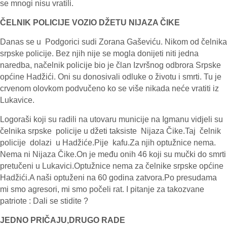
se mnogi nisu vratili.
ČELNIK POLICIJE VOZIO DŽETU NIJAZA ČIKE
Danas se u Podgorici sudi Zorana Gaševiću. Nikom od čelnika
srpske policije. Bez njih nije se mogla donijeti niti jedna
naredba, načelnik policije bio je član Izvršnog odbrora Srpske
općine Hadžići. Oni su donosivali odluke o životu i smrti. Tu je
crvenom olovkom podvučeno ko se više nikada neće vratiti iz
Lukavice.
Logoraši koji su radili na utovaru municije na Igmanu vidjeli su
čelnika srpske policije u džeti taksiste Nijaza Čike.Taj čelnik
policije dolazi u Hadžiće.Pije kafu.Za njih optužnice nema.
Nema ni Nijaza Čike.On je među onih 46 koji su mučki do smrti
pretučeni u Lukavici.Optužnice nema za čelnike srpske općine
Hadžići.A naši optuženi na 60 godina zatvora.Po presudama
mi smo agresori, mi smo počeli rat. I pitanje za takozvane
patriote : Dali se stidite ?
JEDNO PRIČAJU,DRUGO RADE