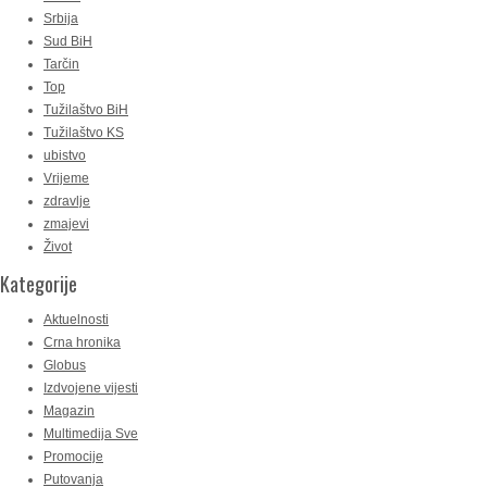
Srbija
Sud BiH
Tarčin
Top
Tužilaštvo BiH
Tužilaštvo KS
ubistvo
Vrijeme
zdravlje
zmajevi
Život
Kategorije
Aktuelnosti
Crna hronika
Globus
Izdvojene vijesti
Magazin
Multimedija Sve
Promocije
Putovanja