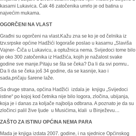
kasarni Lukavica. Čak 46 zatočenika umrlo je od batina u
najvećim mukama.
OGORČENI NA VLAST
Građni su ogorčeni na vlast.Kažu zna se ko je od čelnika iz
tzv.srpske općine Hadžići logoraše poslao u kasarnu „Slaviša
Vajner- Čiča u Lukavicu, a optužnica nema. Svijedoci tome bilo
je oko 300 zatočenika iz Hadžića, kojih je nažalost svake
godine sve manje.Pitaju se šta se čeka? Da li da svi pomru..
Da li da se čeka još 34 godine, da se kasnije, kao i
sada,pričaju šarene laže.
Sa druge strana, općina Hadžići izdala je knjigu „Svijedoci
istine“ po kojoj kod četnika nije bilo logora, zločina, ubijanja,
koja je i danas za koljače najbolja odbrana. A poznato je da su
zločinci palil žive ljude u Musićima, klali u Binježevu…
ZAŠTO ZA ISTINU OPĆINA NEMA PARA
Mada je knjiga izdata 2007. godine, i na sjednice Općinskog