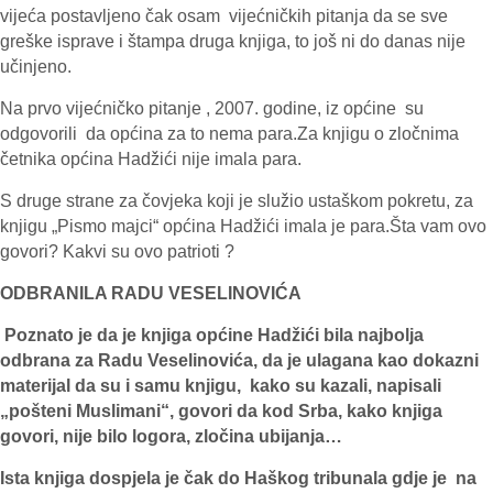
vijeća postavljeno čak osam vijećničkih pitanja da se sve
greške isprave i štampa druga knjiga, to još ni do danas nije
učinjeno.
Na prvo vijećničko pitanje , 2007. godine, iz općine su
odgovorili da općina za to nema para.Za knjigu o zločnima
četnika općina Hadžići nije imala para.
S druge strane za čovjeka koji je služio ustaškom pokretu, za
knjigu „Pismo majci“ općina Hadžići imala je para.Šta vam ovo
govori? Kakvi su ovo patrioti ?
ODBRANILA RADU VESELINOVIĆA
Poznato je da je knjiga općine Hadžići bila najbolja
odbrana za Radu Veselinovića, da je ulagana kao dokazni
materijal da su i samu knjigu, kako su kazali, napisali
„pošteni Muslimani“, govori da kod Srba, kako knjiga
govori, nije bilo logora, zločina ubijanja…
Ista knjiga dospjela je čak do Haškog tribunala gdje je na