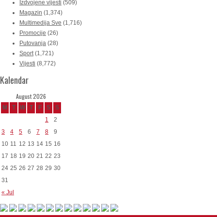
Izdvojene vijesti
(509)
Magazin
(1,374)
Multimedija Sve
(1,716)
Promocije
(26)
Putovanja
(28)
Sport
(1,721)
Vijesti
(8,772)
Kalendar
August 2026
M
T
W
T
F
S
S
1
2
3
4
5
6
7
8
9
10
11
12
13
14
15
16
17
18
19
20
21
22
23
24
25
26
27
28
29
30
31
« Jul