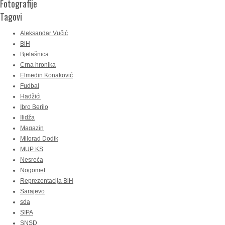
Fotografije
Tagovi
Aleksandar Vučić
BiH
Bjelašnica
Crna hronika
Elmedin Konaković
Fudbal
Hadžići
Ibro Berilo
Ilidža
Magazin
Milorad Dodik
MUP KS
Nesreća
Nogomet
Reprezentacija BiH
Sarajevo
sda
SIPA
SNSD