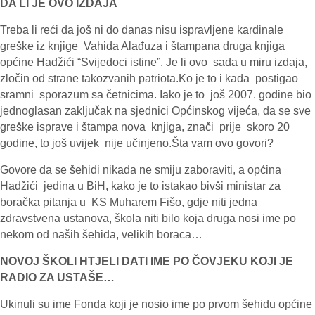
DA LI JE OVO IZDAJA
Treba li reći da još ni do danas nisu ispravljene kardinale
greške iz knjige Vahida Alađuza i štampana druga knjiga
općine Hadžići “Svijedoci istine”. Je li ovo sada u miru izdaja,
zločin od strane takozvanih patriota.Ko je to i kada postigao
sramni sporazum sa četnicima. Iako je to još 2007. godine bio
jednoglasan zaključak na sjednici Općinskog vijeća, da se sve
greške isprave i štampa nova knjiga, znači prije skoro 20
godine, to još uvijek nije učinjeno.Šta vam ovo govori?
Govore da se šehidi nikada ne smiju zaboraviti, a općina
Hadžići jedina u BiH, kako je to istakao bivši ministar za
boračka pitanja u KS Muharem Fišo, gdje niti jedna
zdravstvena ustanova, škola niti bilo koja druga nosi ime po
nekom od naših šehida, velikih boraca…
NOVOJ ŠKOLI HTJELI DATI IME PO ČOVJEKU KOJI JE
RADIO ZA USTAŠE…
Ukinuli su ime Fonda koji je nosio ime po prvom šehidu općine