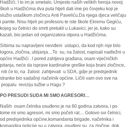
Hadžići. I to im je smetalo. Umjesto naših velikih heroja novoj
školi u Hadžićima dva puta htjeli dati ime po čovjeku koji je
služio ustaškom zločincu Anti Paveliću.Da njega djeca veličaju
i pamte. Nisu htjeli po profesoru te iste škole Ekremu Gegiću,
kojeg su četnici do smrti pretukli u Lukavici, jer je, kako su
kazali, bio jedan od organizatora otpora u Hadžićima.
Srbima su napravljeni neviđeni ustupci, da kod njih nije bilo
logora, zločina, ubijanja…To su, na žalost, napisali nadležni u
općini Hadžići . I pored zahtjeva građana, osam vijećničkih
pitanja, neće da isprave kardinalne greške koja brani zločince,
niti će to, na žalost zahtjevati u SDA, gdje je predsjednik
stranke bio sadašnji načelnik općine. Ličili vam ovo sve na
propalu reviziju tužbe u Hagu ?
PO PRESUDI SUDA MI SMO AGRESORI…
Naših osam čelnika osuđeno je na 60 godina zatvora, i po
tome mi smo agresori, mi smo počeli rat… Gotovo svi čelnici,
od predsjednika općine,komandanta brigade, načelnika i
komandira policije su u zatvora, osuđeni su za zločine, dok