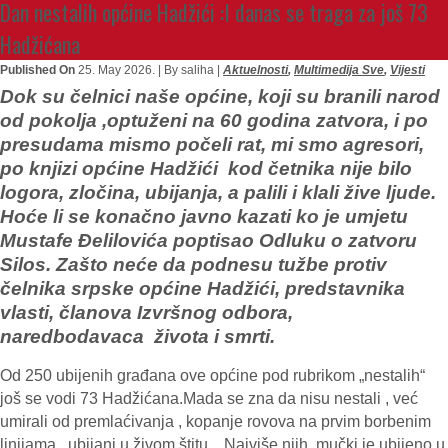
Dan nestalih općine Hadžići :I danas se traga za još 73
Hadžićana
Published On
25. May 2026. |
By saliha |
Aktuelnosti
,
Multimedija Sve
,
Vijesti
Dok su čelnici naše općine, koji su branili narod
od pokolja ,optuženi na 60 godina zatvora, i po
presudama mismo počeli rat, mi smo agresori,
po knjizi općine Hadžići kod četnika nije bilo
logora, zločina, ubijanja, a palili i klali žive ljude.
Hoće li se konačno javno kazati ko je umjetu
Mustafe Đelilovića poptisao Odluku o zatvoru
Silos. Zašto neće da podnesu tužbe protiv
čelnika srpske općine Hadžići, predstavnika
vlasti, članova Izvršnog odbora,
naredbodavaca života i smrti.
Od 250 ubijenih građana ove općine pod rubrikom „nestalih“
još se vodi 73 Hadžićana.Mada se zna da nisu nestali , već
umirali od premlaćivanja , kopanje rovova na prvim borbenim
linijama , ubijani u živom štitu…Najviše njih mučki je ubijeno u