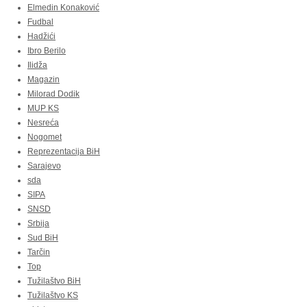
Elmedin Konaković
Fudbal
Hadžići
Ibro Berilo
Ilidža
Magazin
Milorad Dodik
MUP KS
Nesreća
Nogomet
Reprezentacija BiH
Sarajevo
sda
SIPA
SNSD
Srbija
Sud BiH
Tarčin
Top
Tužilaštvo BiH
Tužilaštvo KS