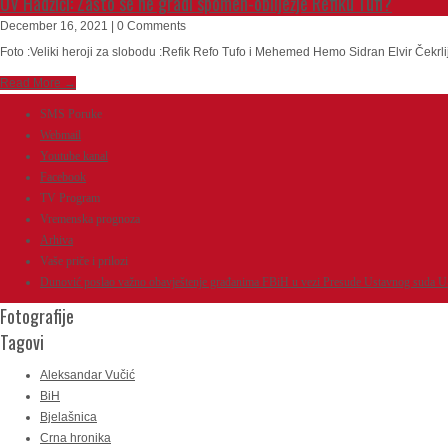
OV Hadžići: Zašto se ne gradi spomen-obilježje Refiku Tufi?
December 16, 2021 | 0 Comments
Foto :Veliki heroji za slobodu :Refik Refo Tufo i Mehemed Hemo Sidran Elvir Čekrlija
Read More →
SMS Poruke
Webmail
Youtube kanal
Facebook
TV Program
Vremenska prognoza
Arhiva
Vaše priče i prilozi
Dunović poslao važno obavještenje građanima FBiH u vezi Presude Ustavnog suda U
Fotografije
Tagovi
Aleksandar Vučić
BiH
Bjelašnica
Crna hronika