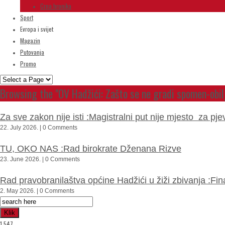
Crna hronika
Sport
Evropa i svijet
Magazin
Putovanja
Promo
Browsing the "OV Hadžići: Zašto se ne gradi spomen-obil
Za sve zakon nije isti :Magistralni put nije mjesto za 
22. July 2026. | 0 Comments
TU, OKO NAS :Rad birokrate Dženana Rizve
23. June 2026. | 0 Comments
Rad pravobranilaštva općine Hadžići u žiži zbivanja :Fi
2. May 2026. | 0 Comments
Klik
1,547