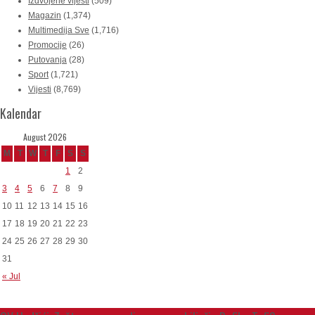
Izdvojene vijesti
(509)
Magazin
(1,374)
Multimedija Sve
(1,716)
Promocije
(26)
Putovanja
(28)
Sport
(1,721)
Vijesti
(8,769)
Kalendar
August 2026
M
T
W
T
F
S
S
1
2
3
4
5
6
7
8
9
10
11
12
13
14
15
16
17
18
19
20
21
22
23
24
25
26
27
28
29
30
31
« Jul