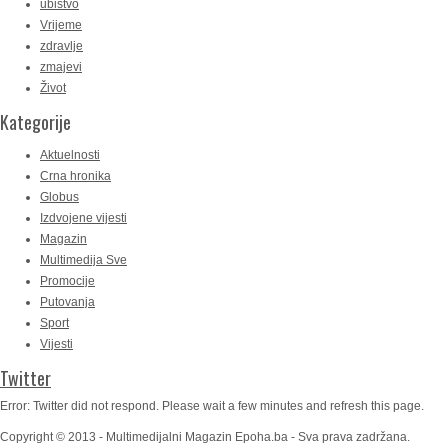
ubistvo
Vrijeme
zdravlje
zmajevi
Život
Kategorije
Aktuelnosti
Crna hronika
Globus
Izdvojene vijesti
Magazin
Multimedija Sve
Promocije
Putovanja
Sport
Vijesti
Twitter
Error: Twitter did not respond. Please wait a few minutes and refresh this page.
Copyright © 2013 - Multimedijalni Magazin Epoha.ba - Sva prava zadržana.