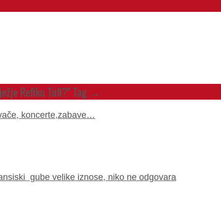
ježje Refiku Tufi?" Tag →
pjevače, koncerte,zabave…
nansiski gube velike iznose, niko ne odgovara