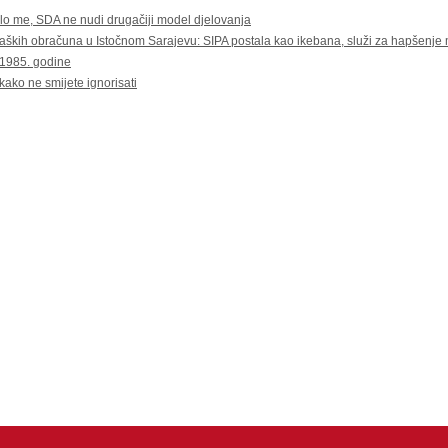
lo me, SDA ne nudi drugačiji model djelovanja
h obračuna u Istočnom Sarajevu: SIPA postala kao ikebana, služi za hapšenje mi
1985. godine
 ne smijete ignorisati