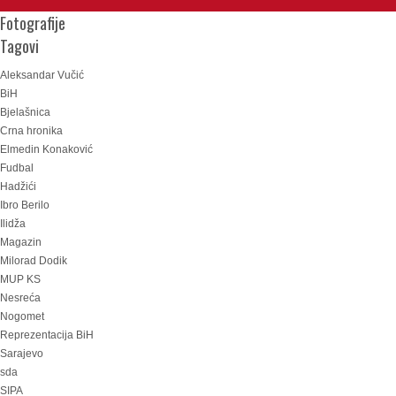
Fotografije
Tagovi
Aleksandar Vučić
BiH
Bjelašnica
Crna hronika
Elmedin Konaković
Fudbal
Hadžići
Ibro Berilo
Ilidža
Magazin
Milorad Dodik
MUP KS
Nesreća
Nogomet
Reprezentacija BiH
Sarajevo
sda
SIPA