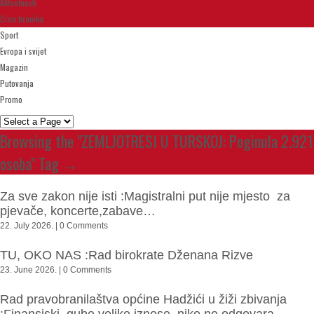
Aktuelnosti
Crna hronika
Sport
Evropa i svijet
Magazin
Putovanja
Promo
Browsing the "ZEMLJOTRESI U TURSKOJ: Poginula 2.921
osoba" Tag →
Za sve zakon nije isti :Magistralni put nije mjesto za
pjevače, koncerte,zabave…
22. July 2026. | 0 Comments
TU, OKO NAS :Rad birokrate Dženana Rizve
23. June 2026. | 0 Comments
Rad pravobranilaštva općine Hadžići u žiži zbivanja