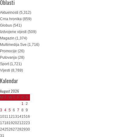
Oblasti
Aktuelnosti
(5,312)
Crna hronika
(859)
Globus
(541)
Izdvojene vijesti
(509)
Magazin
(1,374)
Multimedija Sve
(1,716)
Promocije
(26)
Putovanja
(28)
Sport
(1,721)
Vijesti
(8,769)
Kalendar
August 2026
M
T
W
T
F
S
S
1
2
3
4
5
6
7
8
9
10
11
12
13
14
15
16
17
18
19
20
21
22
23
24
25
26
27
28
29
30
31