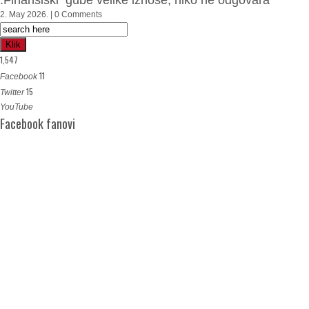
:Finansiski gube velike iznose, niko ne odgovara
2. May 2026. | 0 Comments
Klik
1,547
11
Facebook
15
Twitter
YouTube
Facebook fanovi