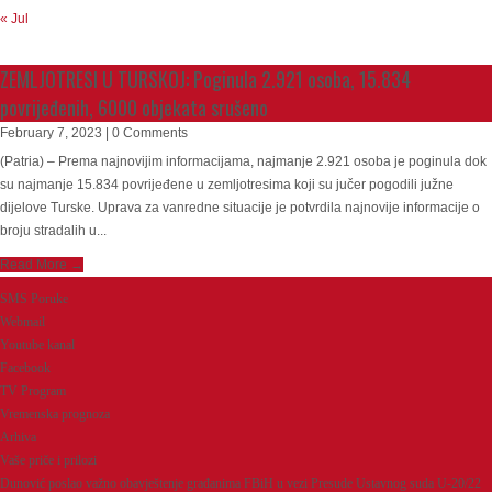
« Jul
ZEMLJOTRESI U TURSKOJ: Poginula 2.921 osoba, 15.834
povrijeđenih, 6000 objekata srušeno
February 7, 2023 | 0 Comments
(Patria) – Prema najnovijim informacijama, najmanje 2.921 osoba je poginula dok
su najmanje 15.834 povrijeđene u zemljotresima koji su jučer pogodili južne
dijelove Turske. Uprava za vanredne situacije je potvrdila najnovije informacije o
broju stradalih u...
Read More →
SMS Poruke
Webmail
Youtube kanal
Facebook
TV Program
Vremenska prognoza
Arhiva
Vaše priče i prilozi
Dunović poslao važno obavještenje građanima FBiH u vezi Presude Ustavnog suda U-20/22