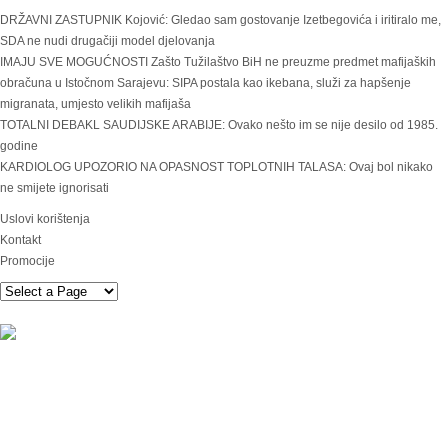
DRŽAVNI ZASTUPNIK Kojović: Gledao sam gostovanje Izetbegovića i iritiralo me,
SDA ne nudi drugačiji model djelovanja
IMAJU SVE MOGUĆNOSTI Zašto Tužilaštvo BiH ne preuzme predmet mafijaških
obračuna u Istočnom Sarajevu: SIPA postala kao ikebana, služi za hapšenje
migranata, umjesto velikih mafijaša
TOTALNI DEBAKL SAUDIJSKE ARABIJE: Ovako nešto im se nije desilo od 1985.
godine
KARDIOLOG UPOZORIO NA OPASNOST TOPLOTNIH TALASA: Ovaj bol nikako
ne smijete ignorisati
Uslovi korištenja
Kontakt
Promocije