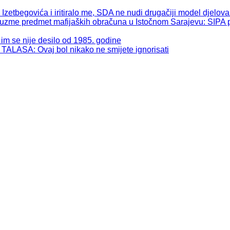
begovića i iritiralo me, SDA ne nudi drugačiji model djelova
 predmet mafijaških obračuna u Istočnom Sarajevu: SIPA pos
se nije desilo od 1985. godine
: Ovaj bol nikako ne smijete ignorisati