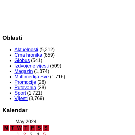
Oblasti
Aktuelnosti
(5,312)
Crna hronika
(859)
Globus
(541)
Izdvojene vijesti
(509)
Magazin
(1,374)
Multimedija Sve
(1,716)
Promocije
(26)
Putovanja
(28)
Sport
(1,721)
Vijesti
(8,769)
Kalendar
May 2024
M
T
W
T
F
S
S
1
2
3
4
5