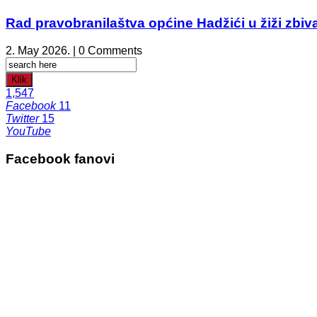
Rad pravobranilaštva općine Hadžići u žiži zbiv
2. May 2026. | 0 Comments
Klik
1,547
Facebook
11
Twitter
15
YouTube
Facebook fanovi