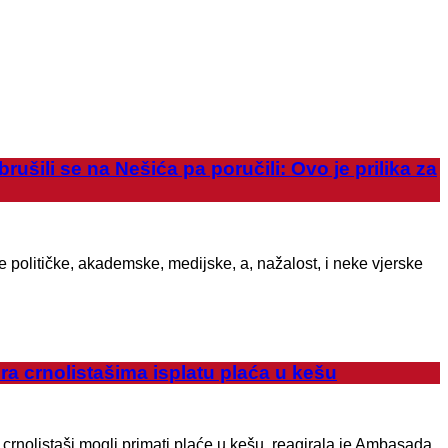
ili se na Nešića pa poručili: Ovo je prilika za
litičke, akademske, medijske, a, nažalost, i neke vjerske
crnolistašima isplatu plaća u kešu
nolistaši mogli primati plaće u kešu, reagirala je Ambasada