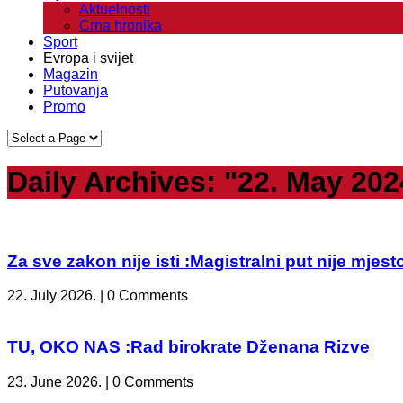
Aktuelnosti
Crna hronika
Sport
Evropa i svijet
Magazin
Putovanja
Promo
Daily Archives:
"22. May 202
Za sve zakon nije isti :Magistralni put nije mje
22. July 2026. | 0 Comments
TU, OKO NAS :Rad birokrate Dženana Rizve
23. June 2026. | 0 Comments