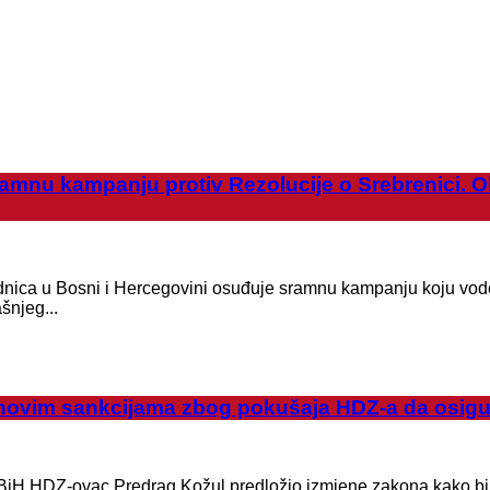
u kampanju protiv Rezolucije o Srebrenici. Obruš
a u Bosni i Hercegovini osuđuje sramnu kampanju koju vode po
šnjeg...
im sankcijama zbog pokušaja HDZ-a da osigura 
iH HDZ-ovac Predrag Kožul predložio izmjene zakona kako bi cr