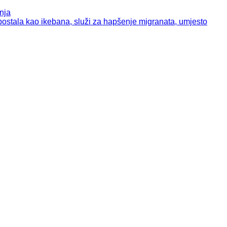
nja
tala kao ikebana, služi za hapšenje migranata, umjesto