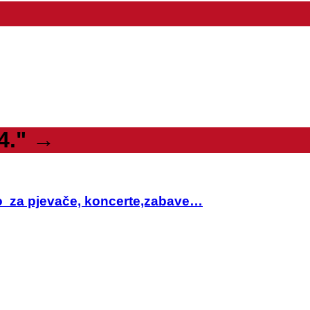
4."
→
sto za pjevače, koncerte,zabave…