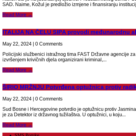
SAD. Naime, Kožul je predložio izmjene i finansiranju institucij
Read More →
ITALIJA NA ČELU SIPA provodi međunarodnu akc
May 22, 2024 | 0 Comments
Policijski službenici istražnog tima FAST Državne agencije za 
izvršenjem krivičnih djela organizirani kriminal,...
Read More →
ŠIRIO MRŽNJU Potvrđena optužnica protiv radi
May 22, 2024 | 0 Comments
Sud Bosne i Hercegovine potvrdio je optužnicu protiv Jasmina M
je za Detektor iz državnog tužilaštva. U optužnici, u koju...
Read More →
SMS Poruke