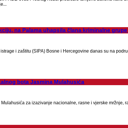
e...
iju, na Palama uhapsila člana kriminalne grupe
istrage i zaštitu (SIPA) Bosne i Hercegovine danas su na područj
kalnog bota Jasmina Mulahusića
ulahusića za izazivanje nacionalne, rasne i vjerske mržnje, raz