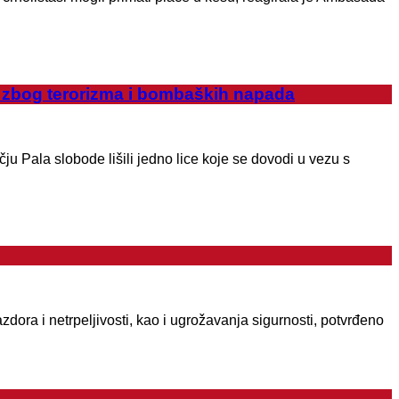
 zbog terorizma i bombaških napada
u Pala slobode lišili jedno lice koje se dovodi u vezu s
dora i netrpeljivosti, kao i ugrožavanja sigurnosti, potvrđeno