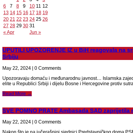
6
7
8
9
10
11
12
13
14
15
16
17
18
19
20
21
22
23
24
25
26
27
28
29
30
31
« Apr
Jun »
UPUTILI UPOZORENJE IZ u BiH reagovala na sramn
Srbiju
May 22, 2024 | 0 Comments
Upozoravaju domaću i međunarodnu javnost… Islamska zajednic
elite u Republici Srbiji i dijelu Bosne i Hercegovine protiv sutra
Read More →
SVE POMNO PRATE Ambasada SAD zaprijetila nov
May 22, 2024 | 0 Comments
Nakon što je na jučerašnjoj sjednici Predstavničkog doma PSB