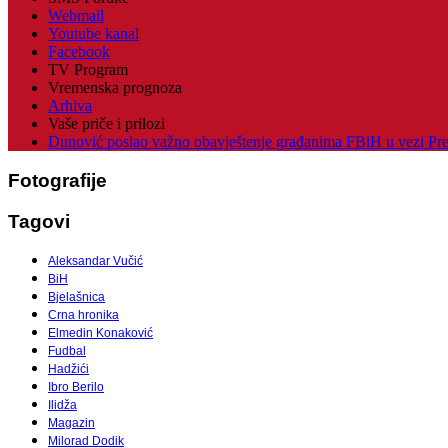
Webmail
Youtube kanal
Facebook
TV Program
Vremenska prognoza
Arhiva
Vaše priče i prilozi
Dunović poslao važno obavještenje građanima FBiH u vezi Pr
Fotografije
Tagovi
Aleksandar Vučić
BiH
Bjelašnica
Crna hronika
Elmedin Konaković
Fudbal
Hadžići
Ibro Berilo
Ilidža
Magazin
Milorad Dodik