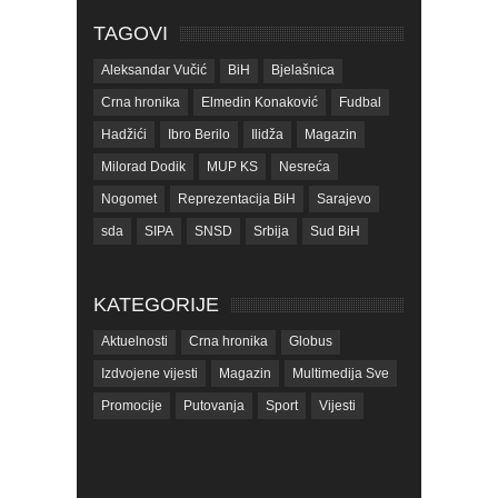
TAGOVI
Aleksandar Vučić
BiH
Bjelašnica
Crna hronika
Elmedin Konaković
Fudbal
Hadžići
Ibro Berilo
Ilidža
Magazin
Milorad Dodik
MUP KS
Nesreća
Nogomet
Reprezentacija BiH
Sarajevo
sda
SIPA
SNSD
Srbija
Sud BiH
Tarčin
Top
Tužilaštvo BiH
Tužilaštvo KS
ubistvo
Vrijeme
zdravlje
KATEGORIJE
zmajevi
Život
Aktuelnosti
Crna hronika
Globus
Izdvojene vijesti
Magazin
Multimedija Sve
Promocije
Putovanja
Sport
Vijesti