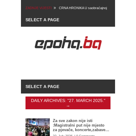
ZADNJE VIJESTI
CRNA HRONIKA U saobraćajnoj
nesreći kod Hadžića poginuo
motociklista
DAILY ARCHIVES:
"27. MARCH 2025."
→
Za sve zakon nije isti
:Magistralni put nije mjesto
za pjevače, koncerte,zabave…