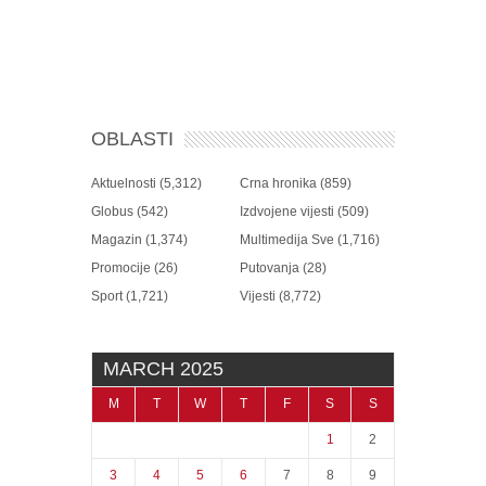
OBLASTI
Aktuelnosti
(5,312)
Crna hronika
(859)
Globus
(542)
Izdvojene vijesti
(509)
Magazin
(1,374)
Multimedija Sve
(1,716)
Promocije
(26)
Putovanja
(28)
Sport
(1,721)
Vijesti
(8,772)
MARCH 2025
M
T
W
T
F
S
S
1
2
3
4
5
6
7
8
9