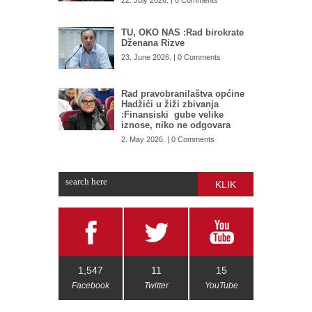
22. July 2026. | 0 Comments
TU, OKO NAS :Rad birokrate
Dženana Rizve
23. June 2026. | 0 Comments
Rad pravobranilaštva općine
Hadžići u žiži zbivanja
:Finansiski gube velike
iznose, niko ne odgovara
2. May 2026. | 0 Comments
KLIK
1,547
11
15
Facebook
Twitter
YouTube