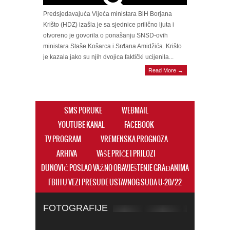
Predsjedavajuća Vijeća ministara BiH Borjana
Krišto (HDZ) izašla je sa sjednice prilično ljuta i
otvoreno je govorila o ponašanju SNSD-ovih
ministara Staše Košarca i Srđana Amidžića. Krišto
je kazala jako su njih dvojica faktički ucijenila...
Read More →
SMS PORUKE
WEBMAIL
YOUTUBE KANAL
FACEBOOK
TV PROGRAM
VREMENSKA PROGNOZA
ARHIVA
VAŠE PRIČE I PRILOZI
DUNOVIĆ POSLAO VAŽNO OBAVJEŠTENJE GRAĐANIMA
FBIH U VEZI PRESUDE USTAVNOG SUDA U-20/22
FOTOGRAFIJE