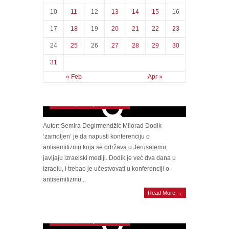
10
11
12
13
14
15
16
17
18
19
20
21
22
23
24
25
26
27
28
29
30
DODIKOVA DRAMA Skandal u Jerusalemu:
31
Dodika ‘zamolili’ da napusti konferenciju o
« Feb
Apr »
antisemitizmu kada je objavljeno da ga
potražuje pravosuđe BiH
March 27, 2025 | 0 Comments
Autor: Semira Degirmendžić Milorad Dodik
‘zamoljen’ je da napusti konferenciju o
antisemitizmu koja se održava u Jerusalemu,
javljaju izraelski mediji. Dodik je već dva dana u
Izraelu, i trebao je učestvovati u konferenciji o
BIJESNA NA KOLEGE Krišto: SNSD-ovi
antisemitizmu...
ministri opstruiraju plaćanje 110 miliona duga
Read More →
RS, pokrenut ćemo tužbe. Amidžić se pozivao
na Bajram
March 27, 2025 | 0 Comments