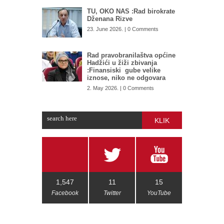
TU, OKO NAS :Rad birokrate
Dženana Rizve
23. June 2026. | 0 Comments
Rad pravobranilaštva općine
Hadžići u žiži zbivanja
:Finansiski gube velike
iznose, niko ne odgovara
2. May 2026. | 0 Comments
KLIK
1,547
11
15
Facebook
Twitter
YouTube