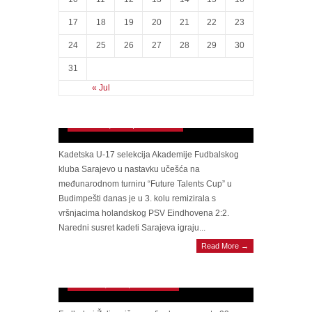
17
18
19
20
21
22
23
24
25
26
27
28
29
30
31
« Jul
Sarajevo remiziralo sa PSV Eindhovenom
October 13, 2014 | 0 Comments
Kadetska U-17 selekcija Akademije Fudbalskog
kluba Sarajevo u nastavku učešća na
međunarodnom turniru “Future Talents Cup” u
Budimpešti danas je u 3. kolu remizirala s
vršnjacima holandskog PSV Eindhovena 2:2.
Naredni susret kadeti Sarajeva igraju...
Read More →
Željo slavio protiv Sarajeva i osvojio 23.
Bajramski turnir
October 7, 2014 | 0 Comments