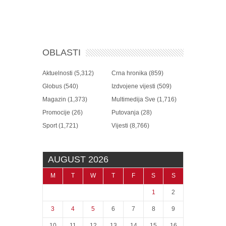
OBLASTI
Aktuelnosti
(5,312)
Crna hronika
(859)
Globus
(540)
Izdvojene vijesti
(509)
Magazin
(1,373)
Multimedija Sve
(1,716)
Promocije
(26)
Putovanja
(28)
Sport
(1,721)
Vijesti
(8,766)
AUGUST 2026
M
T
W
T
F
S
S
1
2
3
4
5
6
7
8
9
10
11
12
13
14
15
16