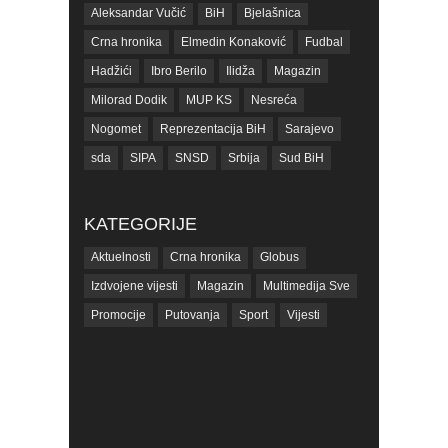
Aleksandar Vučić
BiH
Bjelašnica
Crna hronika
Elmedin Konaković
Fudbal
Hadžići
Ibro Berilo
Ilidža
Magazin
Milorad Dodik
MUP KS
Nesreća
Nogomet
Reprezentacija BiH
Sarajevo
sda
SIPA
SNSD
Srbija
Sud BiH
Tarčin
Top
Tužilaštvo BiH
Tužilaštvo KS
ubistvo
Vrijeme
zdravlje
KATEGORIJE
zmajevi
Život
Aktuelnosti
Crna hronika
Globus
Izdvojene vijesti
Magazin
Multimedija Sve
Promocije
Putovanja
Sport
Vijesti