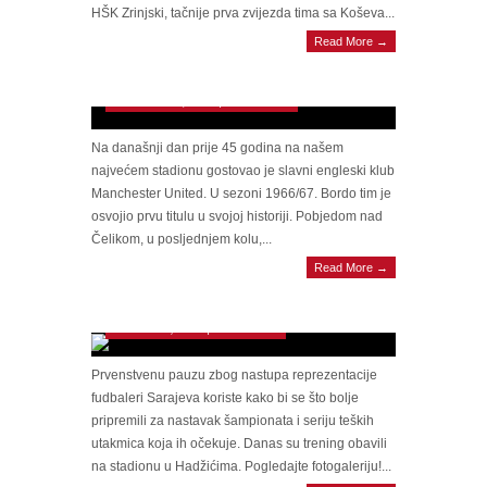
HŠK Zrinjski, tačnije prva zvijezda tima sa Koševa...
Read More →
Na današnji dan: Sarajevo na Koševu igralo s
Manchesterom
November 15, 2012 | 0 Comments
Na današnji dan prije 45 godina na našem
najvećem stadionu gostovao je slavni engleski klub
Manchester United. U sezoni 1966/67. Bordo tim je
osvojio prvu titulu u svojoj historiji. Pobjedom nad
Čelikom, u posljednjem kolu,...
Read More →
FOTO: Fudbaleri Sarajeva danas trenirali u
Hadžićima
October 16, 2012 | 0 Comments
Prvenstvenu pauzu zbog nastupa reprezentacije
fudbaleri Sarajeva koriste kako bi se što bolje
pripremili za nastavak šampionata i seriju teških
utakmica koja ih očekuje. Danas su trening obavili
na stadionu u Hadžićima. Pogledajte fotogaleriju!...