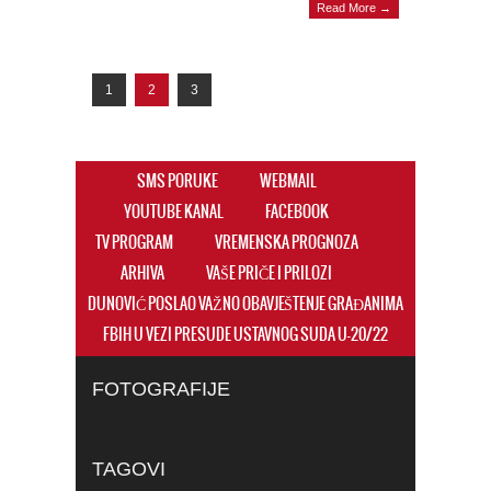
Read More →
1
2
3
SMS PORUKE
WEBMAIL
YOUTUBE KANAL
FACEBOOK
TV PROGRAM
VREMENSKA PROGNOZA
ARHIVA
VAŠE PRIČE I PRILOZI
DUNOVIĆ POSLAO VAŽNO OBAVJEŠTENJE GRAĐANIMA
FBIH U VEZI PRESUDE USTAVNOG SUDA U-20/22
FOTOGRAFIJE
TAGOVI