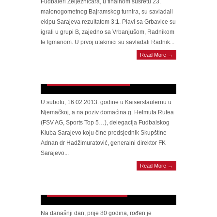
Fudbaleri Željezničara, u finalnom susretu 23.
malonogometnog Bajramskog turnira, su savladali
ekipu Sarajeva rezultatom 3:1. Plavi sa Grbavice su
igrali u grupi B, zajedno sa Vrbanjušom, Radnikom
te Igmanom. U prvoj utakmici su savladali Radnik...
Read More →
Trening kamp FK Sarajevo na prostoru
općine Hadžići?
February 17, 2013 | 0 Comments
U subotu, 16.02.2013. godine u Kaiserslauternu u
Njemačkoj, a na poziv domaćina g. Helmuta Rufea
(FSV AG, Sports Top 5…), delegacija Fudbalskog
Kluba Sarajevo koju čine predsjednik Skupštine
Adnan dr Hadžimuratović, generalni direktor FK
Sarajevo...
Read More →
E moj Hase, tužan sam ti ja, a tužna je i
Baščaršija (VIDEO)
January 24, 2013 | 0 Comments
Na današnji dan, prije 80 godina, rođen je