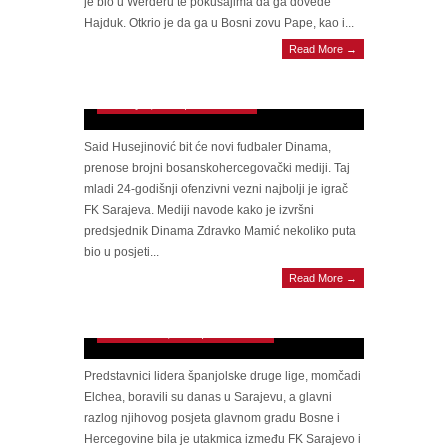
je bio u Werderu te pokušajima da ga dovede
Hajduk. Otkrio je da ga u Bosni zovu Pape, kao i...
Read More →
Said Husejinović nadomak potpisu za
zagrebački Dinamo
January 3, 2013 | 0 Comments
Said Husejinović bit će novi fudbaler Dinama,
prenose brojni bosanskohercegovački mediji. Taj
mladi 24-godišnji ofenzivni vezni najbolji je igrač
FK Sarajeva. Mediji navode kako je izvršni
predsjednik Dinama Zdravko Mamić nekoliko puta
bio u posjeti...
Read More →
Said Husejinović oduševio predstavnike
španjolskog kluba!
November 18, 2012 | 0 Comments
Predstavnici lidera španjolske druge lige, momčadi
Elchea, boravili su danas u Sarajevu, a glavni
razlog njihovog posjeta glavnom gradu Bosne i
Hercegovine bila je utakmica između FK Sarajevo i