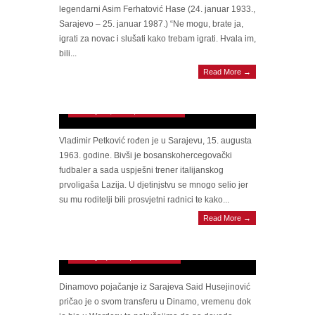
legendarni Asim Ferhatović Hase (24. januar 1933.,
Sarajevo – 25. januar 1987.) “Ne mogu, brate ja,
igrati za novac i slušati kako trebam igrati. Hvala im,
bili...
Read More →
Vladimir Petković: Iz Hadžića do fudbalskih
visina
January 22, 2013 | 0 Comments
Vladimir Petković rođen je u Sarajevu, 15. augusta
1963. godine. Bivši je bosanskohercegovački
fudbaler a sada uspješni trener italijanskog
prvoligaša Lazija. U djetinjstvu se mnogo selio jer
su mu roditelji bili prosvjetni radnici te kako...
Read More →
Intervju: Said Husejinović: U BiH me zovu
Pape
January 9, 2013 | 0 Comments
Dinamovo pojačanje iz Sarajeva Said Husejinović
pričao je o svom transferu u Dinamo, vremenu dok