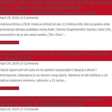
KARTEL TITO I DINO Raport otkriva: Uhapšeni Sančez
Jukić u Sarajevu imao firmu za rudarenje
kriptovalutama. Milionska imovina otišla u stečaj
April 29, 2024 | 0 Comments
Jukićeva firma u 2018. imala je prihod od oko 1,3 miliona KM, dok za godinu prije
pokretanja stečaja podataka nema Autor: Semira Degirmendžić Sančez Jukić (35),
osumnjičen da je dio narko kartela „Tito i Dino“...
Read More →
U 16 SATI Vijeće sigurnosti UN zakazalo hitnu sjednicu
o situaciji u BiH
April 29, 2024 | 0 Comments
Vijeće sigurnosti UN sutra će na sjednici raspravljati o situaciji u Bosni i
Hercegovini, objavljeno je na stranici ovog vijeća. Sjednica će biti održana u 16
sati po lokalnom vremenu, odnosno u 21 sat po...
Read More →
JEDNOGLASNO Usvojena inicijativa: Ulica Jezero u
Sarajevu ponijet će ime Abdulaha Sidrana
April 29, 2024 | 0 Comments