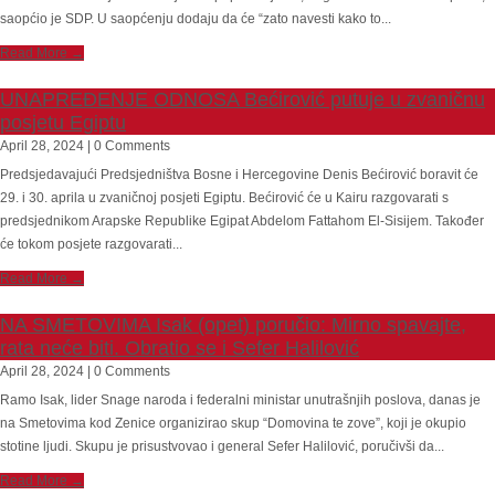
saopćio je SDP. U saopćenju dodaju da će “zato navesti kako to...
Read More →
UNAPREĐENJE ODNOSA Bećirović putuje u zvaničnu
posjetu Egiptu
April 28, 2024 | 0 Comments
Predsjedavajući Predsjedništva Bosne i Hercegovine Denis Bećirović boravit će
29. i 30. aprila u zvaničnoj posjeti Egiptu. Bećirović će u Kairu razgovarati s
predsjednikom Arapske Republike Egipat Abdelom Fattahom El-Sisijem. Također
će tokom posjete razgovarati...
Read More →
NA SMETOVIMA Isak (opet) poručio: Mirno spavajte,
rata neće biti. Obratio se i Sefer Halilović
April 28, 2024 | 0 Comments
Ramo Isak, lider Snage naroda i federalni ministar unutrašnjih poslova, danas je
na Smetovima kod Zenice organizirao skup “Domovina te zove”, koji je okupio
stotine ljudi. Skupu je prisustvovao i general Sefer Halilović, poručivši da...
Read More →