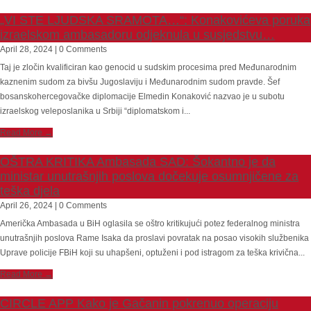
„VI STE LJUDSKA SRAMOTA…“: Konakovićeva poruka
izraelskom ambasadoru odjeknula u susjedstvu…
April 28, 2024 | 0 Comments
Taj je zločin kvalificiran kao genocid u sudskim procesima pred Međunarodnim
kaznenim sudom za bivšu Jugoslaviju i Međunarodnim sudom pravde. Šef
bosanskohercegovačke diplomacije Elmedin Konaković nazvao je u subotu
izraelskog veleposlanika u Srbiji “diplomatskom i...
Read More →
OŠTRA KRITIKA Ambasada SAD: Šokantno je da
ministar unutrašnjih poslova dočekuje osumnjičene za
teška djela
April 26, 2024 | 0 Comments
Američka Ambasada u BiH oglasila se oštro kritikujući potez federalnog ministra
unutrašnjih poslova Rame Isaka da proslavi povratak na posao visokih službenika
Uprave policije FBiH koji su uhapšeni, optuženi i pod istragom za teška krivična...
Read More →
CIRCLE APP Kako je Gačanin pokrenuo operaciju