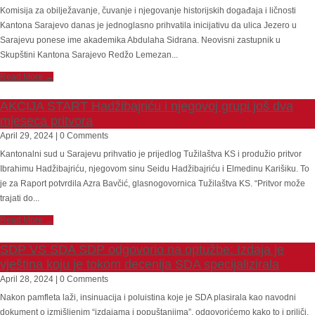
Komisija za obilježavanje, čuvanje i njegovanje historijskih događaja i ličnosti
Kantona Sarajevo danas je jednoglasno prihvatila inicijativu da ulica Jezero u
Sarajevu ponese ime akademika Abdulaha Sidrana. Neovisni zastupnik u
Skupštini Kantona Sarajevo Redžo Lemezan...
Read More →
AKCIJA START Hadžibajriću i njegovoj grupi još dva
mjeseca pritvora
April 29, 2024 | 0 Comments
Kantonalni sud u Sarajevu prihvatio je prijedlog Tužilaštva KS i produžio pritvor
Ibrahimu Hadžibajriću, njegovom sinu Seidu Hadžibajriću i Elmedinu Karišiku. To
je za Raport potvrdila Azra Bavčić, glasnogovornica Tužilaštva KS. “Pritvor može
trajati do...
Read More →
SDP VS SDA SDP odgovorio na optužbe: Izdaja je
vještina koju je tokom decenija SDA specijalizirala
April 28, 2024 | 0 Comments
Nakon pamfleta laži, insinuacija i poluistina koje je SDA plasirala kao navodni
dokument o izmišljenim “izdajama i popuštanjima”, odgovorićemo kako to i priliči,