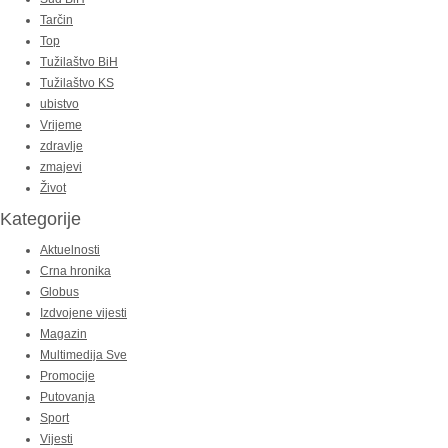
Tarčin
Top
Tužilaštvo BiH
Tužilaštvo KS
ubistvo
Vrijeme
zdravlje
zmajevi
Život
Kategorije
Aktuelnosti
Crna hronika
Globus
Izdvojene vijesti
Magazin
Multimedija Sve
Promocije
Putovanja
Sport
Vijesti