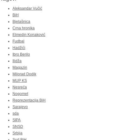
Aleksandar Vučić
BiH
Bjelašnica
Crna hronika
Elmedin Konaković
Fudbal
Hadžići
Ibro Berilo
Ilidža
Magazin
Milorad Dodik
MUP KS
Nesreća
Nogomet
Reprezentacija BiH
Sarajevo
sda
SIPA
SNSD
Srbija
Sud BiH