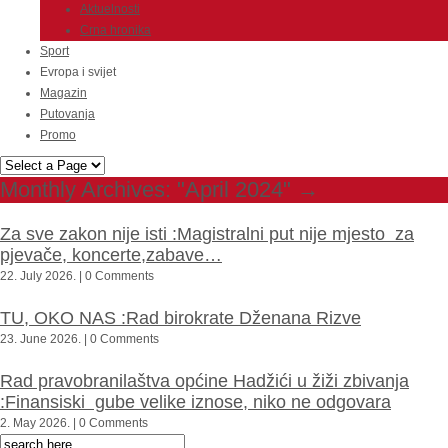
Aktuelnosti
Crna hronika
Sport
Evropa i svijet
Magazin
Putovanja
Promo
Monthly Archives:
"April 2024"
→
Za sve zakon nije isti :Magistralni put nije mjesto za
pjevače, koncerte,zabave…
22. July 2026. | 0 Comments
TU, OKO NAS :Rad birokrate Dženana Rizve
23. June 2026. | 0 Comments
Rad pravobranilaštva općine Hadžići u žiži zbivanja
:Finansiski gube velike iznose, niko ne odgovara
2. May 2026. | 0 Comments