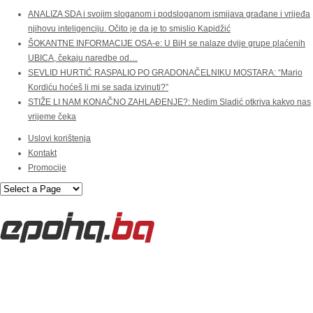
ANALIZA SDA i svojim sloganom i podsloganom ismijava građane i vrijeđa
njihovu inteligenciju. Očito je da je to smislio Kapidžić
ŠOKANTNE INFORMACIJE OSA-e: U BiH se nalaze dvije grupe plaćenih
UBICA, čekaju naredbe od…
SEVLID HURTIĆ RASPALIO PO GRADONAČELNIKU MOSTARA: “Mario
Kordiću hoćeš li mi se sada izvinuti?”
STIŽE LI NAM KONAČNO ZAHLAĐENJE?: Nedim Sladić otkriva kakvo nas
vrijeme čeka
Uslovi korištenja
Kontakt
Promocije