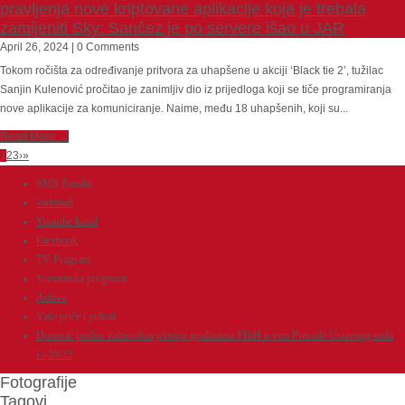
pravljenja nove kriptovane aplikacije koja je trebala
zamijeniti Sky: Sančez je po servere išao u JAR
April 26, 2024 | 0 Comments
Tokom ročišta za određivanje pritvora za uhapšene u akciji ‘Black tie 2’, tužilac
Sanjin Kulenović pročitao je zanimljiv dio iz prijedloga koji se tiče programiranja
nove aplikacije za komuniciranje. Naime, među 18 uhapšenih, koji su...
Read More →
1
2
3
›
»
SMS Poruke
Webmail
Youtube kanal
Facebook
TV Program
Vremenska prognoza
Arhiva
Vaše priče i prilozi
Dunović poslao važno obavještenje građanima FBiH u vezi Presude Ustavnog suda
U-20/22
Fotografije
Tagovi