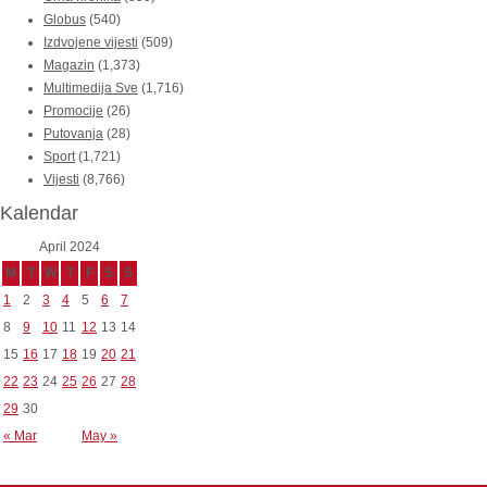
Globus
(540)
Izdvojene vijesti
(509)
Magazin
(1,373)
Multimedija Sve
(1,716)
Promocije
(26)
Putovanja
(28)
Sport
(1,721)
Vijesti
(8,766)
Kalendar
April 2024
M
T
W
T
F
S
S
1
2
3
4
5
6
7
8
9
10
11
12
13
14
15
16
17
18
19
20
21
22
23
24
25
26
27
28
29
30
« Mar
May »