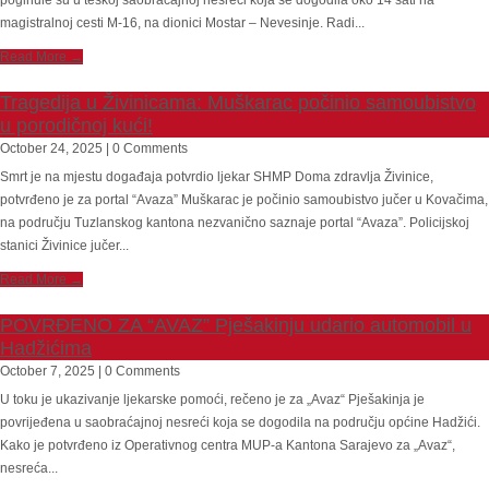
poginule su u teškoj saobraćajnoj nesreći koja se dogodila oko 14 sati na
magistralnoj cesti M-16, na dionici Mostar – Nevesinje. Radi...
Read More →
Tragedija u Živinicama: Muškarac počinio samoubistvo
u porodičnoj kući!
October 24, 2025 | 0 Comments
Smrt je na mjestu događaja potvrdio ljekar SHMP Doma zdravlja Živinice,
potvrđeno je za portal “Avaza” Muškarac je počinio samoubistvo jučer u Kovačima,
na području Tuzlanskog kantona nezvanično saznaje portal “Avaza”. Policijskoj
stanici Živinice jučer...
Read More →
POVRĐENO ZA “AVAZ” Pješakinju udario automobil u
Hadžićima
October 7, 2025 | 0 Comments
U toku je ukazivanje ljekarske pomoći, rečeno je za „Avaz“ Pješakinja je
povrijeđena u saobraćajnoj nesreći koja se dogodila na području općine Hadžići.
Kako je potvrđeno iz Operativnog centra MUP-a Kantona Sarajevo za „Avaz“,
nesreća...