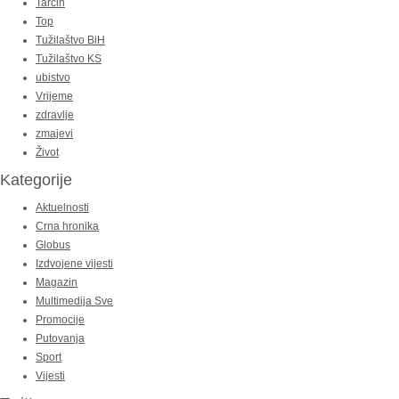
Tarčin
Top
Tužilaštvo BiH
Tužilaštvo KS
ubistvo
Vrijeme
zdravlje
zmajevi
Život
Kategorije
Aktuelnosti
Crna hronika
Globus
Izdvojene vijesti
Magazin
Multimedija Sve
Promocije
Putovanja
Sport
Vijesti