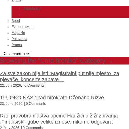
Aktuelnosti
Crna hronika
Sport
Evropa i svijet
Magazin
Putovanja
Promo
Browsing the "Crna hronika" Category →
Za sve zakon nije isti :Magistralni put nije mjesto za
pjevače, koncerte,zabave…
22. July 2026. | 0 Comments
TU, OKO NAS :Rad birokrate Dženana Rizve
23. June 2026. | 0 Comments
Rad pravobranilaštva općine Hadžići u žiži zbivanja
:Finansiski gube velike iznose, niko ne odgovara
2. May 2026. | 0 Comments