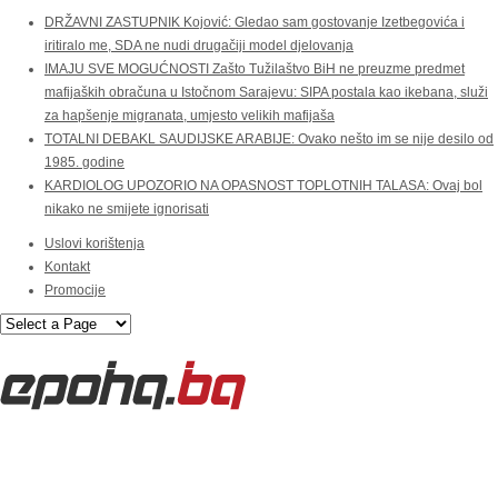
DRŽAVNI ZASTUPNIK Kojović: Gledao sam gostovanje Izetbegovića i
iritiralo me, SDA ne nudi drugačiji model djelovanja
IMAJU SVE MOGUĆNOSTI Zašto Tužilaštvo BiH ne preuzme predmet
mafijaških obračuna u Istočnom Sarajevu: SIPA postala kao ikebana, služi
za hapšenje migranata, umjesto velikih mafijaša
TOTALNI DEBAKL SAUDIJSKE ARABIJE: Ovako nešto im se nije desilo od
1985. godine
KARDIOLOG UPOZORIO NA OPASNOST TOPLOTNIH TALASA: Ovaj bol
nikako ne smijete ignorisati
Uslovi korištenja
Kontakt
Promocije