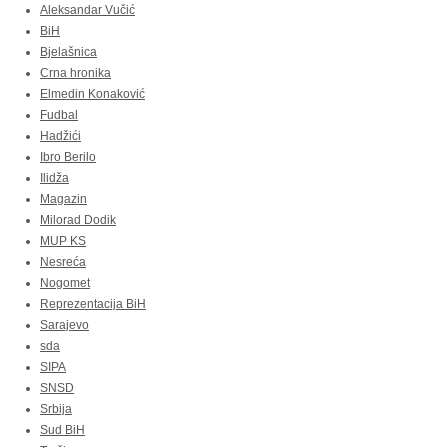
Aleksandar Vučić
BiH
Bjelašnica
Crna hronika
Elmedin Konaković
Fudbal
Hadžići
Ibro Berilo
Ilidža
Magazin
Milorad Dodik
MUP KS
Nesreća
Nogomet
Reprezentacija BiH
Sarajevo
sda
SIPA
SNSD
Srbija
Sud BiH