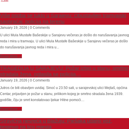
Više osoba se tuklo u Sarajevu: Obustavljen tramvajski
saobraćaj, policija na terenu
January 19, 2026 | 0 Comments
U ulici Mula Mustafe Bašeskije u Sarajevu večeras je došlo do narušavanja javnog
reda i mira u tramvaju. U ulici Mula Mustafe Bašeskije u Sarajevu večeras je došlo
do narušavanja javnog reda i mira u...
Read More →
TRAGEDIJA U SARAJEVU: Požar izbio u stanu, smrtno
stradala žena, oglasila se policija…
January 19, 2026 | 0 Comments
Jutros će biti obavljen uviđaj. Sinoć u 23.50 sati, u sarajevskoj ulici Mejtaš, općina
Centar, prijavljen je požar u stanu, prilikom kojeg je smrtno stradala žena 1939.
godište, čiju je smrt konstatovao ljekar Hitne pomoći....
Read More →
Stravična nesreća u Blažuju: Pješaka udario voz,
poginuo na licu mjesta