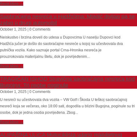
Read More →
Saobraćajna nesreća u Hadžićima: Mladić divljao pa se
zabio u drugi automobil
October 1, 2025 | 0 Comments
Neiskustvo i brzina doveli do udesa u Dupovcima U naselju Dupovci kod
Hadžića jučer je došlo do saobraćajne nesreće u kojoj su učestvovala dva
putnička vozila. Kako saznaje portal Crna-Hronika nesreća je
prouzrokovala materijalnu štetu, dok je povrijeđenim...
Read More →
TRAGIČAN ISHOD Stravična saobraćajna nesreća kod
Bugojna: Tri osobe poginule
October 1, 2025 | 0 Comments
U nesreći su učestvovala dva vozila – VW Golf i Škoda U teškoj saobraćajnoj
nesreći koja se večeras, oko 18:00 sati, dogodila u blizini Bugojna, poginule su tri
osobe, dok je jedna osoba povrijeđena. Zbog...
Read More →
ALIPAŠINA ULICA Motociklista udario maloljetnog