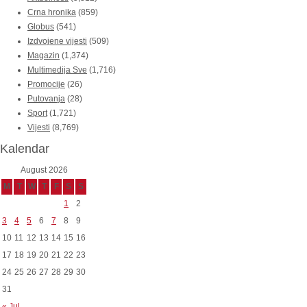
Crna hronika
(859)
Globus
(541)
Izdvojene vijesti
(509)
Magazin
(1,374)
Multimedija Sve
(1,716)
Promocije
(26)
Putovanja
(28)
Sport
(1,721)
Vijesti
(8,769)
Kalendar
August 2026
M
T
W
T
F
S
S
1
2
3
4
5
6
7
8
9
10
11
12
13
14
15
16
17
18
19
20
21
22
23
24
25
26
27
28
29
30
31
« Jul