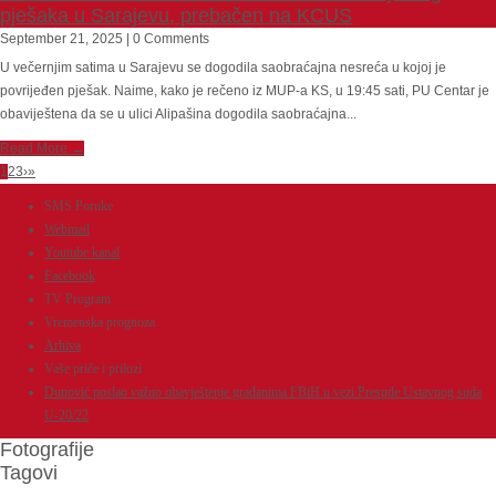
pješaka u Sarajevu, prebačen na KCUS
September 21, 2025 | 0 Comments
U večernjim satima u Sarajevu se dogodila saobraćajna nesreća u kojoj je
povrijeđen pješak. Naime, kako je rečeno iz MUP-a KS, u 19:45 sati, PU Centar je
obaviještena da se u ulici Alipašina dogodila saobraćajna...
Read More →
1
2
3
›
»
SMS Poruke
Webmail
Youtube kanal
Facebook
TV Program
Vremenska prognoza
Arhiva
Vaše priče i prilozi
Dunović poslao važno obavještenje građanima FBiH u vezi Presude Ustavnog suda
U-20/22
Fotografije
Tagovi