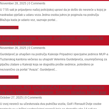
November 28, 2025 | 0 Comments
U 7:55 sati je prijavljeno našoj policijskoj upravi da je došlo do nesreće u kojoj je
nastradao pješak u udaru voza Jedna osoba jutros je poginula na području
Blažuja kada je udario voz, saznaje portal...
Read More →
Uhapšen bjegunac Velemir Gurdeljević nakon pljačke
zlatare u Kalesiji
November 26, 2025 | 0 Comments
Gurdeljević je uhapšen na području Kalesije Pripadnici specijalne jedinice MUP-a
Tuzlanskog kantona večeras su uhapsili Velemira Gurdeljevića, osumnjičenog za
pljačku zlatare u Kalesiji koja se dogodila prošle sedmice, potvrđeno je
nezvanično za portal “Avaza”. Gurdeljević...
Read More →
OBUSTAVLJEN SAOBRAĆAJ Detalji užasne nesreće
na putu Mostar – Nevesinje: Smrtno stradao bračni par
October 27, 2025 | 0 Comments
U ovoj nesreći su učestvovala dva putnička vozila, Golf i Renault Dvije osobe