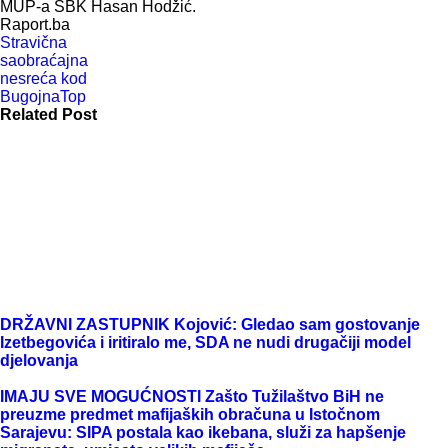
MUP-a SBK Hasan Hodžić.
Raport.ba
Stravična
saobraćajna
nesreća kod
Bugojna
Top
Related Post
DRŽAVNI ZASTUPNIK Kojović: Gledao sam gostovanje
Izetbegovića i iritiralo me, SDA ne nudi drugačiji model
djelovanja
IMAJU SVE MOGUĆNOSTI Zašto Tužilaštvo BiH ne
preuzme predmet mafijaških obračuna u Istočnom
Sarajevu: SIPA postala kao ikebana, služi za hapšenje