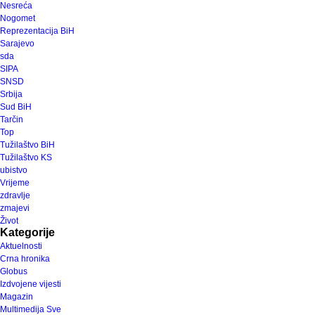
Nesreća
Nogomet
Reprezentacija BiH
Sarajevo
sda
SIPA
SNSD
Srbija
Sud BiH
Tarčin
Top
Tužilaštvo BiH
Tužilaštvo KS
ubistvo
Vrijeme
zdravlje
zmajevi
Život
Kategorije
Aktuelnosti
Crna hronika
Globus
Izdvojene vijesti
Magazin
Multimedija Sve