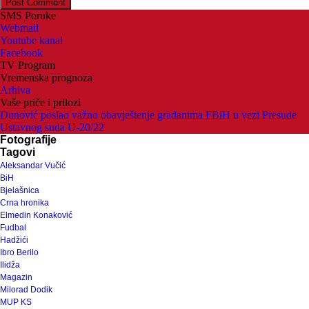
SMS Poruke
Webmail
Youtube kanal
Facebook
TV Program
Vremenska prognoza
Arhiva
Vaše priče i prilozi
Dunović poslao važno obavještenje građanima FBiH u vezi Presude
Ustavnog suda U-20/22
Fotografije
Tagovi
Aleksandar Vučić
BiH
Bjelašnica
Crna hronika
Elmedin Konaković
Fudbal
Hadžići
Ibro Berilo
Ilidža
Magazin
Milorad Dodik
MUP KS