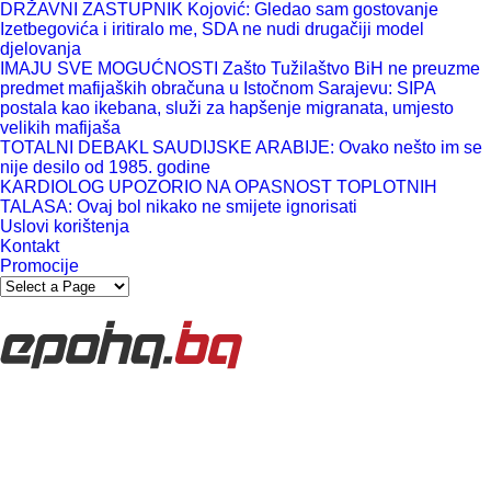
DRŽAVNI ZASTUPNIK Kojović: Gledao sam gostovanje
Izetbegovića i iritiralo me, SDA ne nudi drugačiji model
djelovanja
IMAJU SVE MOGUĆNOSTI Zašto Tužilaštvo BiH ne preuzme
predmet mafijaških obračuna u Istočnom Sarajevu: SIPA
postala kao ikebana, služi za hapšenje migranata, umjesto
velikih mafijaša
TOTALNI DEBAKL SAUDIJSKE ARABIJE: Ovako nešto im se
nije desilo od 1985. godine
KARDIOLOG UPOZORIO NA OPASNOST TOPLOTNIH
TALASA: Ovaj bol nikako ne smijete ignorisati
Uslovi korištenja
Kontakt
Promocije