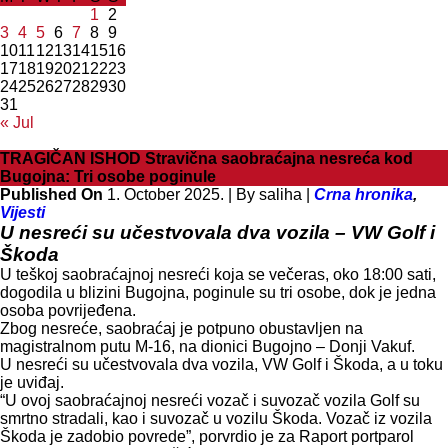
1
2
3
4
5
6
7
8
9
10
11
12
13
14
15
16
17
18
19
20
21
22
23
24
25
26
27
28
29
30
31
« Jul
TRAGIČAN ISHOD Stravična saobraćajna nesreća kod
Bugojna: Tri osobe poginule
Published On
1. October 2025. |
By saliha |
Crna hronika
,
Vijesti
U nesreći su učestvovala dva vozila – VW Golf i
Škoda
U teškoj saobraćajnoj nesreći koja se večeras, oko 18:00 sati,
dogodila u blizini Bugojna, poginule su tri osobe, dok je jedna
osoba povrijeđena.
Zbog nesreće, saobraćaj je potpuno obustavljen na
magistralnom putu M-16, na dionici Bugojno – Donji Vakuf.
U nesreći su učestvovala dva vozila, VW Golf i Škoda, a u toku
je uviđaj.
“U ovoj saobraćajnoj nesreći vozač i suvozač vozila Golf su
smrtno stradali, kao i suvozač u vozilu Škoda. Vozač iz vozila
Škoda je zadobio povrede”, porvrdio je za Raport portparol