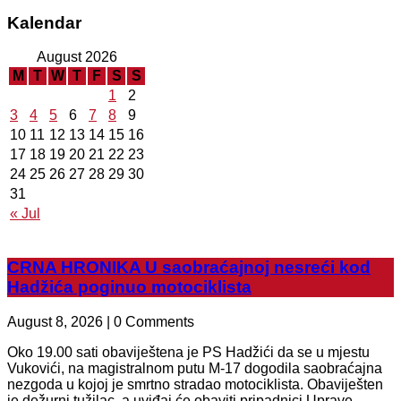
Kalendar
August 2026
M
T
W
T
F
S
S
1
2
3
4
5
6
7
8
9
10
11
12
13
14
15
16
17
18
19
20
21
22
23
24
25
26
27
28
29
30
31
« Jul
CRNA HRONIKA U saobraćajnoj nesreći kod
Hadžića poginuo motociklista
August 8, 2026 | 0 Comments
Oko 19.00 sati obaviještena je PS Hadžići da se u mjestu
Vukovići, na magistralnom putu M-17 dogodila saobraćajna
nezgoda u kojoj je smrtno stradao motociklista. Obaviješten
je dežurni tužilac, a uviđaj će obaviti pripadnici Uprave...