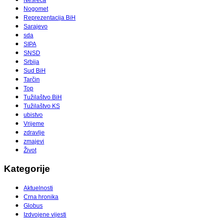
Nogomet
Reprezentacija BiH
Sarajevo
sda
SIPA
SNSD
Srbija
Sud BiH
Tarčin
Top
Tužilaštvo BiH
Tužilaštvo KS
ubistvo
Vrijeme
zdravlje
zmajevi
Život
Kategorije
Aktuelnosti
Crna hronika
Globus
Izdvojene vijesti