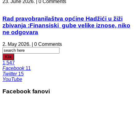
23. June 2026. | 0 Comments
Rad pravobranilaštva općine Hadžići u žiži
zbivanja :Finansiski gube velike iznose, niko
ne odgovara
2. May 2026. | 0 Comments
Klik
1,547
Facebook
11
Twitter
15
YouTube
Facebook fanovi