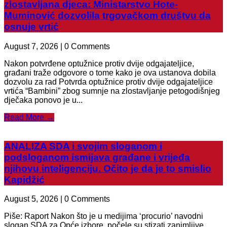
zlostavljana djeca: Ministarstvo Hote-
Muminović dozvolila trgovačkom društvu da
osnuje vrtić
August 7, 2026 | 0 Comments
Nakon potvrđene optužnice protiv dvije odgajateljice,
građani traže odgovore o tome kako je ova ustanova dobila
dozvolu za rad Potvrda optužnice protiv dvije odgajateljice
vrtića “Bambini” zbog sumnje na zlostavljanje petogodišnjeg
dječaka ponovo je u...
Read More →
ANALIZA SDA i svojim sloganom i
podsloganom ismijava građane i vrijeđa
njihovu inteligenciju. Očito je da je to smislio
Kapidžić
August 5, 2026 | 0 Comments
Piše: Raport Nakon što je u medijima ‘procurio’ navodni
slogan SDA za Opće izbore, počele su stizati zanimljive