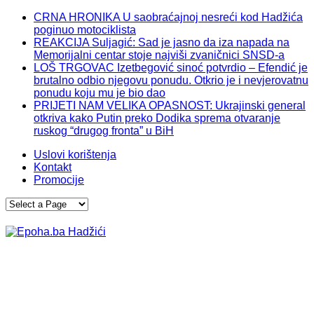
CRNA HRONIKA U saobraćajnoj nesreći kod Hadžića
poginuo motociklista
REAKCIJA Suljagić: Sad je jasno da iza napada na
Memorijalni centar stoje najviši zvaničnici SNSD-a
LOŠ TRGOVAC Izetbegović sinoć potvrdio – Efendić je
brutalno odbio njegovu ponudu. Otkrio je i nevjerovatnu
ponudu koju mu je bio dao
PRIJETI NAM VELIKA OPASNOST: Ukrajinski general
otkriva kako Putin preko Dodika sprema otvaranje
ruskog “drugog fronta” u BiH
Uslovi korištenja
Kontakt
Promocije