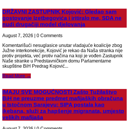
DRŽAVNI ZASTUPNIK Kojović: Gledao sam
gostovanje Izetbegovića i iritiralo me, SDA ne
nudi drugačiji model djelovanja
August 7, 2026 | 0 Comments
Komentarišući nesuglasice unutar vladajuće koalicije zbog
Južne interkonekcije, Kojović je rekao da Naša stranka nije
protiv projekta, već protiv načina na koji je vođen Zastupnik
Naše stranke u Predstavničkom domu Parlamentarne
skupštine BiH Predrag Kojović...
Read More →
IMAJU SVE MOGUĆNOSTI Zašto Tužilaštvo
BiH ne preuzme predmet mafijaških obračuna
u Istočnom Sarajevu: SIPA postala kao
ikebana, služi za hapšenje migranata, umjesto
velikih mafijaša
August 7, 2026 | 0 Comments