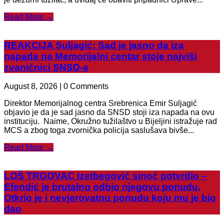
Read More →
REAKCIJA Suljagić: Sad je jasno da iza
napada na Memorijalni centar stoje najviši
zvaničnici SNSD-a
August 8, 2026 | 0 Comments
Direktor Memorijalnog centra Srebrenica Emir Suljagić
objavio je da je sad jasno da SNSD stoji iza napada na ovu
instituciju. Naime, Okružno tužilaštvo u Bijeljini istražuje rad
MCS a zbog toga zvornička policija saslušava bivše...
Read More →
LOŠ TRGOVAC Izetbegović sinoć potvrdio –
Efendić je brutalno odbio njegovu ponudu.
Otkrio je i nevjerovatnu ponudu koju mu je bio
dao