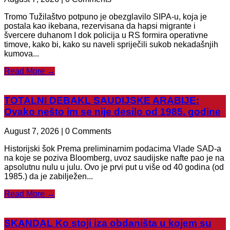
Tromo Tužilaštvo potpuno je obezglavilo SIPA-u, koja je
postala kao ikebana, rezervisana da hapsi migrante i
švercere duhanom I dok policija u RS formira operativne
timove, kako bi, kako su naveli spriječili sukob nekadašnjih
kumova...
Read More →
TOTALNI DEBAKL SAUDIJSKE ARABIJE:
Ovako nešto im se nije desilo od 1985. godine
August 7, 2026 | 0 Comments
Historijski šok Prema preliminarnim podacima Vlade SAD-a
na koje se poziva Bloomberg, uvoz saudijske nafte pao je na
apsolutnu nulu u julu. Ovo je prvi put u više od 40 godina (od
1985.) da je zabilježen...
Read More →
SKANDAL Ko stoji iza obdaništa u kojem su