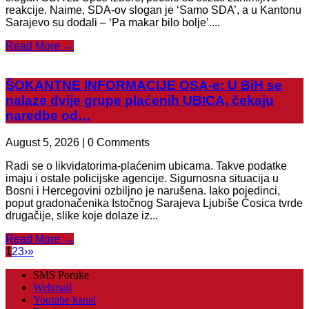
reakcije. Naime, SDA-ov slogan je ‘Samo SDA’, a u Kantonu
Sarajevo su dodali – ‘Pa makar bilo bolje’....
Read More →
ŠOKANTNE INFORMACIJE OSA-e: U BiH se
nalaze dvije grupe plaćenih UBICA, čekaju
naredbe od…
August 5, 2026 | 0 Comments
Radi se o likvidatorima-plaćenim ubicama. Takve podatke
imaju i ostale policijske agencije. Sigurnosna situacija u
Bosni i Hercegovini ozbiljno je narušena. Iako pojedinci,
poput gradonačenika Istočnog Sarajeva Ljubiše Ćosica tvrde
drugačije, slike koje dolaze iz...
Read More →
1
2
3
›
»
SMS Poruke
Webmail
Youtube kanal