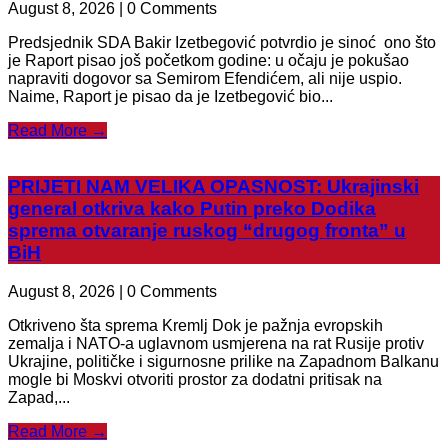
August 8, 2026 | 0 Comments
Predsjednik SDA Bakir Izetbegović potvrdio je sinoć ono što
je Raport pisao još početkom godine: u očaju je pokušao
napraviti dogovor sa Semirom Efendićem, ali nije uspio.
Naime, Raport je pisao da je Izetbegović bio...
Read More →
PRIJETI NAM VELIKA OPASNOST: Ukrajinski
general otkriva kako Putin preko Dodika
sprema otvaranje ruskog “drugog fronta” u
BiH
August 8, 2026 | 0 Comments
Otkriveno šta sprema Kremlj Dok je pažnja evropskih
zemalja i NATO-a uglavnom usmjerena na rat Rusije protiv
Ukrajine, političke i sigurnosne prilike na Zapadnom Balkanu
mogle bi Moskvi otvoriti prostor za dodatni pritisak na
Zapad,...
Read More →