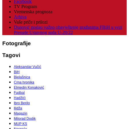
Facebook
TV Program
Vremenska prognoza
Arhiva
Vaše priče i prilozi
Dunović poslao važno obavještenje građanima FBiH u vezi
Presude Ustavnog suda U-20/22
Fotografije
Tagovi
Aleksandar Vučić
BiH
Bjelašnica
Crna hronika
Elmedin Konaković
Fudbal
Hadžići
Ibro Berilo
Ilidža
Magazin
Milorad Dodik
MUP KS
Nesreća