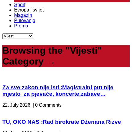
Sport
Evropa i svijet
Magazin
Putovanja
Promo
Browsing the "Vijesti"
Category →
Za sve zakon nije isti :Magistralni put nije
mjesto za pjevače, koncerte,zabave…
22. July 2026. | 0 Comments
TU, OKO NAS :Rad birokrate Dženana Rizve