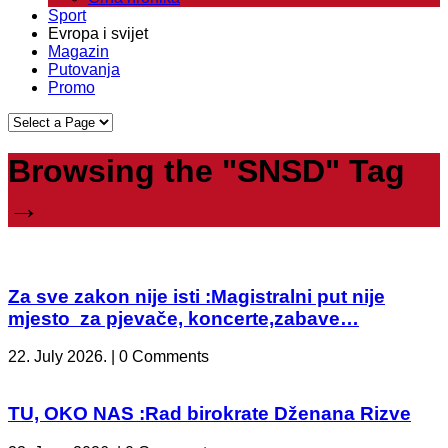
Sport
Evropa i svijet
Magazin
Putovanja
Promo
Browsing the "SNSD" Tag
→
Za sve zakon nije isti :Magistralni put nije
mjesto za pjevače, koncerte,zabave…
22. July 2026. | 0 Comments
TU, OKO NAS :Rad birokrate Dženana Rizve