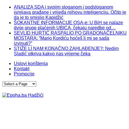
ANALIZA SDA i svojim sloganom i podsloganom
ismijava građane i vrijeđa njihovu inteligenciju. Očito je
da je to smislio Kapidžić
ŠOKANTNE INFORMACIJE OSA-e: U BiH se nalaze
dvije grupe plaćenih UBICA, čekaju naredbe od…
SEVLID HURTIĆ RASPALIO PO GRADONAČELNIKU
MOSTARA: “Mario Kordiću hoćeš li mi se sada
izvinuti?”
STIŽE LI NAM KONAČNO ZAHLAĐENJE?: Nedim
Sladić otkriva kakvo nas vrijeme čeka
Uslovi korištenja
Kontakt
Promocije