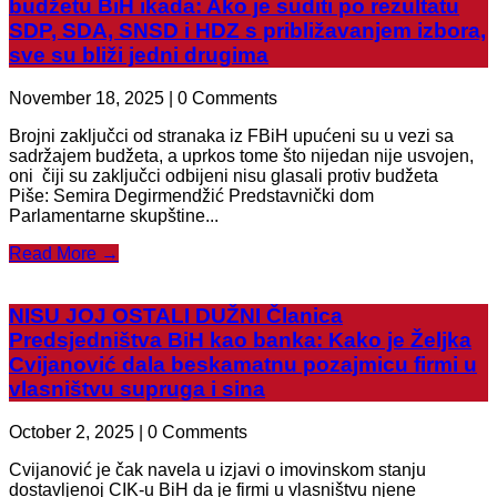
budžetu BiH ikada: Ako je suditi po rezultatu
SDP, SDA, SNSD i HDZ s približavanjem izbora,
sve su bliži jedni drugima
November 18, 2025 | 0 Comments
Brojni zaključci od stranaka iz FBiH upućeni su u vezi sa
sadržajem budžeta, a uprkos tome što nijedan nije usvojen,
oni čiji su zaključci odbijeni nisu glasali protiv budžeta
Piše: Semira Degirmendžić Predstavnički dom
Parlamentarne skupštine...
Read More →
NISU JOJ OSTALI DUŽNI Članica
Predsjedništva BiH kao banka: Kako je Željka
Cvijanović dala beskamatnu pozajmicu firmi u
vlasništvu supruga i sina
October 2, 2025 | 0 Comments
Cvijanović je čak navela u izjavi o imovinskom stanju
dostavljenoj CIK-u BiH da je firmi u vlasništvu njene