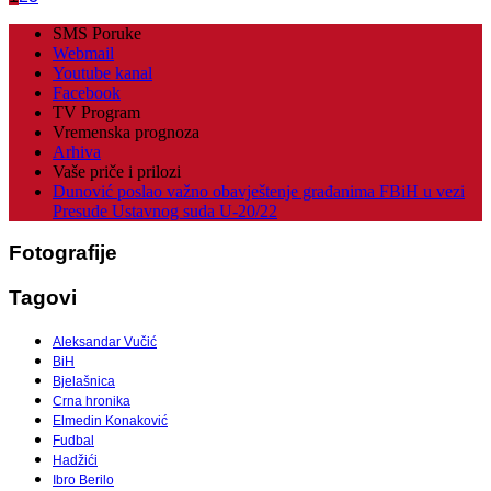
SMS Poruke
Webmail
Youtube kanal
Facebook
TV Program
Vremenska prognoza
Arhiva
Vaše priče i prilozi
Dunović poslao važno obavještenje građanima FBiH u vezi
Presude Ustavnog suda U-20/22
Fotografije
Tagovi
Aleksandar Vučić
BiH
Bjelašnica
Crna hronika
Elmedin Konaković
Fudbal
Hadžići
Ibro Berilo