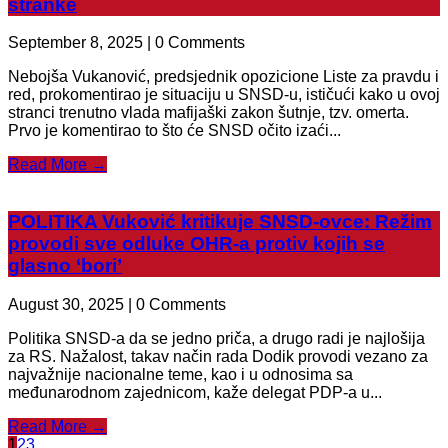
stranke
September 8, 2025 | 0 Comments
Nebojša Vukanović, predsjednik opozicione Liste za pravdu i
red, prokomentirao je situaciju u SNSD-u, ističući kako u ovoj
stranci trenutno vlada mafijaški zakon šutnje, tzv. omerta.
Prvo je komentirao to što će SNSD očito izaći...
Read More →
POLITIKA Vuković kritikuje SNSD-ovce: Režim
provodi sve odluke OHR-a protiv kojih se
glasno ‘bori’
August 30, 2025 | 0 Comments
Politika SNSD-a da se jedno priča, a drugo radi je najlošija
za RS. Nažalost, takav način rada Dodik provodi vezano za
najvažnije nacionalne teme, kao i u odnosima sa
međunarodnom zajednicom, kaže delegat PDP-a u...
Read More →
1
2
3