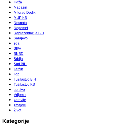
Ilidža
Magazin
Milorad Dodik
MUP KS
Nesreća
Nogomet
Reprezentacija BiH
Sarajevo
sda
SIPA
SNSD
Srbija
Sud BiH
Tarčin
Top
Tužilaštvo BiH
Tužilaštvo KS
ubistvo
Vrijeme
zdravlje
zmajevi
Život
Kategorije