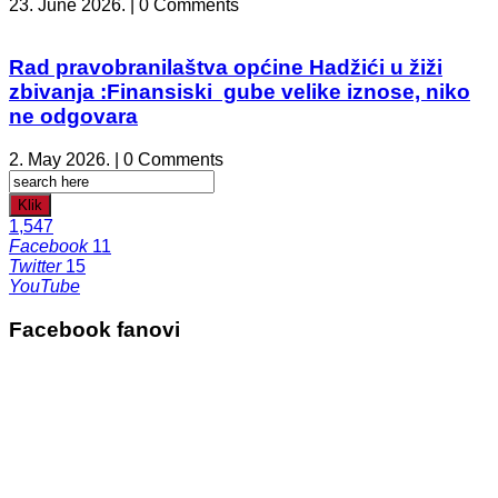
23. June 2026. | 0 Comments
Rad pravobranilaštva općine Hadžići u žiži
zbivanja :Finansiski gube velike iznose, niko
ne odgovara
2. May 2026. | 0 Comments
Klik
1,547
Facebook
11
Twitter
15
YouTube
Facebook fanovi