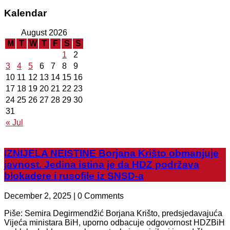
Kalendar
August 2026
M
T
W
T
F
S
S
1
2
3
4
5
6
7
8
9
10
11
12
13
14
15
16
17
18
19
20
21
22
23
24
25
26
27
28
29
30
31
« Jul
IZNIJELA NEISTINE Borjana Krišto obmanjuje
javnost. Jedina istina je da HDZ podržava
blokadere i rusofile iz SNSD-a
December 2, 2025 | 0 Comments
Piše: Semira Degirmendžić Borjana Krišto, predsjedavajuća
Vijeća ministara BiH, uporno odbacuje odgovornost HDZBiH