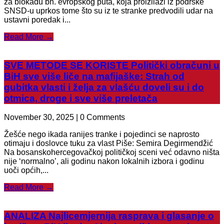
za blokadu bh. evropskog puta, koja proizilazi iz podrške
SNSD-u uprkos tome što su iz te stranke predvodili udar na
ustavni poredak i...
Read More →
SVE METODE SE KORISTE Politički obračuni u
BiH sve više liče na mafijaške: Strah od
gubitka vlasti i želja za vlašću doveli su i do
otmica, droge i sve više preletača
November 30, 2025 | 0 Comments
Žešće nego ikada ranijes tranke i pojedinci se naprosto
otimaju i doslovce tuku za vlast Piše: Semira Degirmendžić
Na bosanskohercegovačkoj političkoj sceni već odavno ništa
nije ‘normalno’, ali godinu nakon lokalnih izbora i godinu
uoči općih,...
Read More →
ANALIZA Najlicemjernija rasprava i glasanje o