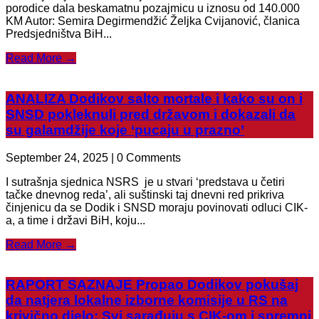
porodice dala beskamatnu pozajmicu u iznosu od 140.000
KM Autor: Semira Degirmendžić Željka Cvijanović, članica
Predsjedništva BiH...
Read More →
ANALIZA Dodikov salto mortale i kako su on i
SNSD pokleknuli pred državom i dokazali da
su galamdžije koje ‘pucaju u prazno’
September 24, 2025 | 0 Comments
I sutrašnja sjednica NSRS je u stvari ‘predstava u četiri
tačke dnevnog reda’, ali suštinski taj dnevni red prikriva
činjenicu da se Dodik i SNSD moraju povinovati odluci CIK-
a, a time i državi BiH, koju...
Read More →
RAPORT SAZNAJE Propao Dodikov pokušaj
da natjera lokalne izborne komisije u RS na
krivično djelo: Svi sarađuju s CIK-om i spremni