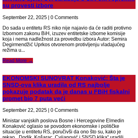
su provesti izbore
September 22, 2025 | 0 Comments
Do sada u entitetu RS niko nije najavio da će raditi protivno
Izbornom zakonu BiH, izuzev entitetske izborne komisije
koja i nema nadležnost za provedbu izbora Autor: Semira
Degirmendžić Uprkos otvorenom protivljenju vladajućeg
režima u...
Read More →
EKONOMSKI SUNOVRAT Konaković: Šta je
SNSD-ova klika uradila od RS najbolje
pokazuje podatak da je danas u FBiH fiskalni
promet bio 7 puta veći
September 22, 2025 | 0 Comments
Ministar vanjskih poslova Bosne i Hercegovine Elmedin
Konaković oglasio se povodom ekonomske i političke
situacije u entitetu RS, poručivši da ono što su, kako je
rekao, „Dodik, Košarac, Cvijanović i SNSD klika“ uradili