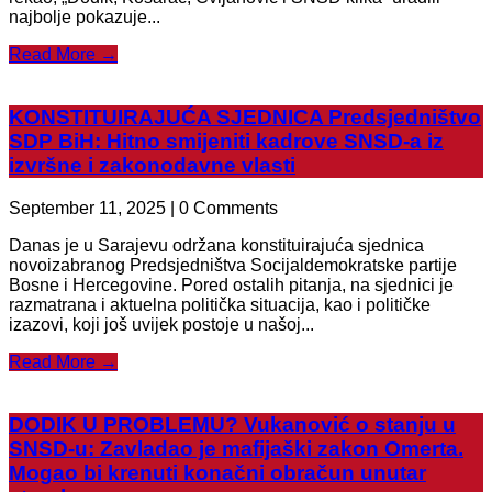
najbolje pokazuje...
Read More →
KONSTITUIRAJUĆA SJEDNICA Predsjedništvo
SDP BiH: Hitno smijeniti kadrove SNSD-a iz
izvršne i zakonodavne vlasti
September 11, 2025 | 0 Comments
Danas je u Sarajevu održana konstituirajuća sjednica
novoizabranog Predsjedništva Socijaldemokratske partije
Bosne i Hercegovine. Pored ostalih pitanja, na sjednici je
razmatrana i aktuelna politička situacija, kao i političke
izazovi, koji još uvijek postoje u našoj...
Read More →
DODIK U PROBLEMU? Vukanović o stanju u
SNSD-u: Zavladao je mafijaški zakon Omerta.
Mogao bi krenuti konačni obračun unutar