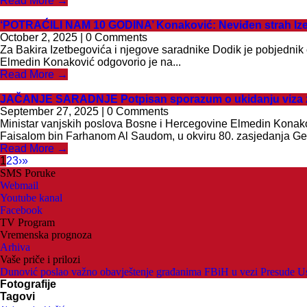
Read More →
‘POTRAĆILI NAM 10 GODINA’ Konaković: Neviđen strah Izetbe
October 2, 2025 | 0 Comments
Za Bakira Izetbegovića i njegove saradnike Dodik je pobjednik č
Elmedin Konaković odgovorio je na...
Read More →
JAČANJE SARADNJE Potpisan sporazum o ukidanju viza za 
September 27, 2025 | 0 Comments
Ministar vanjskih poslova Bosne i Hercegovine Elmedin Konakov
Faisalom bin Farhanom Al Saudom, u okviru 80. zasjedanja Gen
Read More →
1
2
3
›
»
SMS Poruke
Webmail
Youtube kanal
Facebook
TV Program
Vremenska prognoza
Arhiva
Vaše priče i prilozi
Dunović poslao važno obavještenje građanima FBiH u vezi Presude U
Fotografije
Tagovi