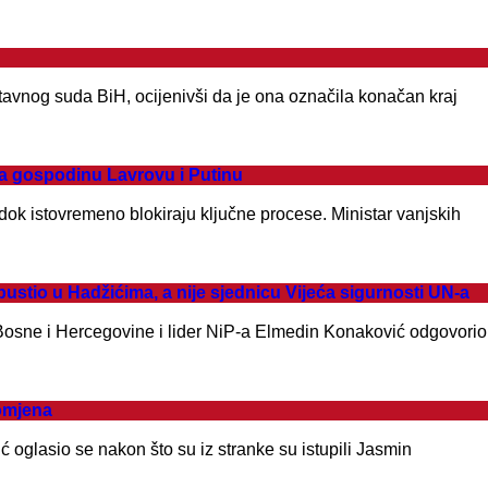
vnog suda BiH, ocijenivši da je ona označila konačan kraj
ja gospodinu Lavrovu i Putinu
, dok istovremeno blokiraju ključne procese. Ministar vanjskih
tio u Hadžićima, a nije sjednicu Vijeća sigurnosti UN-a
 Bosne i Hercegovine i lider NiP-a Elmedin Konaković odgovorio
omjena
 oglasio se nakon što su iz stranke su istupili Jasmin