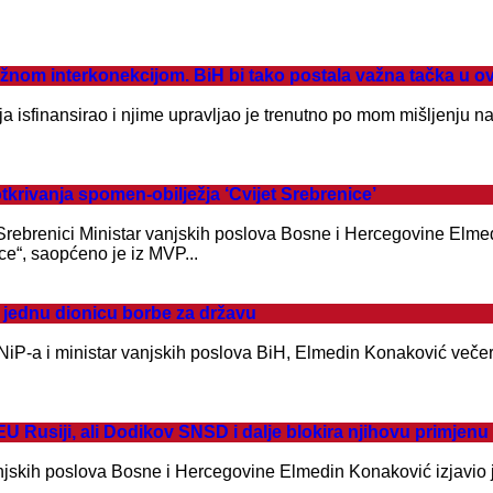
m interkonekcijom. BiH bi tako postala važna tačka u ov
raja isfinansirao i njime upravljao je trenutno po mom mišljenju
rivanja spomen-obilježja ‘Cvijet Srebrenice’
u Srebrenici Ministar vanjskih poslova Bosne i Hercegovine Elm
ce“, saopćeno je iz MVP...
 jednu dionicu borbe za državu
ik NiP-a i ministar vanjskih poslova BiH, Elmedin Konaković več
siji, ali Dodikov SNSD i dalje blokira njihovu primjenu
vanjskih poslova Bosne i Hercegovine Elmedin Konaković izjavio 