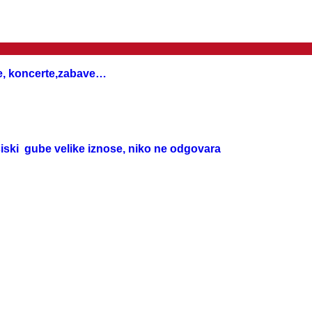
ače, koncerte,zabave…
siski gube velike iznose, niko ne odgovara