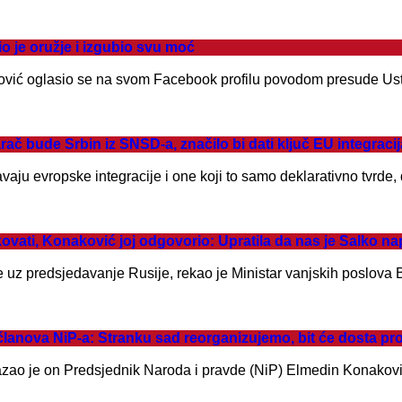
o je oružje i izgubio svu moć
vić oglasio se na svom Facebook profilu povodom presude Usta
 bude Srbin iz SNSD-a, značilo bi dati ključ EU integraci
žavaju evropske integracije i one koji to samo deklarativno tvrde
 Konaković joj odgovorio: Upratila da nas je Salko napus
e uz predsjedavanje Rusije, rekao je Ministar vanjskih poslova
nova NiP-a: Stranku sad reorganizujemo, bit će dosta pr
 kazao je on Predsjednik Naroda i pravde (NiP) Elmedin Konaković