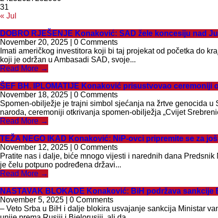
31
« Jul
DOBRO RJEŠENJE Konaković: SAD žele koncesiju nad Južno
November 20, 2025 | 0 Comments
Imati američkog investitora koji bi taj projekat od početka do k
koji je održan u Ambasadi SAD, svoje...
Read More →
ŠEF BH. IPLOMATIJE Konaković prisustvovao ceremoniji otk
November 18, 2025 | 0 Comments
Spomen-obilježje je trajni simbol sjećanja na žrtve genocida 
naroda, ceremoniji otkrivanja spomen-obilježja „Cvijet Srebreni
Read More →
TEŽA NEGO IKAD Konaković: NiP-ovci pripremite se za još
November 12, 2025 | 0 Comments
Pratite nas i dalje, biće mnogo vijesti i narednih dana Predsn
je čelu potpuno podređena državi...
Read More →
NASTAVAK BLOKADE Konaković: BiH podržava sankcije EU Ru
November 5, 2025 | 0 Comments
– Veto Srba u BiH i dalje blokira usvajanje sankcija Ministar 
unije prema Rusiji i Bjelorusiji, ali da...