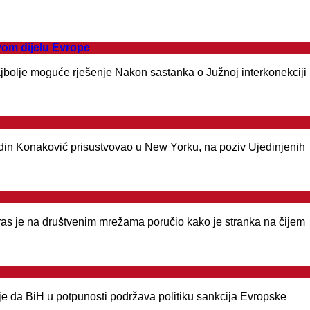
om dijelu Evrope
 najbolje moguće rješenje Nakon sastanka o Južnoj interkonekciji
edin Konaković prisustvovao u New Yorku, na poziv Ujedinjenih
eras je na društvenim mrežama poručio kako je stranka na čijem
je da BiH u potpunosti podržava politiku sankcija Evropske