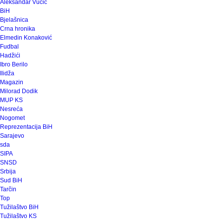
Aleksandar Vučić
BiH
Bjelašnica
Crna hronika
Elmedin Konaković
Fudbal
Hadžići
Ibro Berilo
Ilidža
Magazin
Milorad Dodik
MUP KS
Nesreća
Nogomet
Reprezentacija BiH
Sarajevo
sda
SIPA
SNSD
Srbija
Sud BiH
Tarčin
Top
Tužilaštvo BiH
Tužilaštvo KS