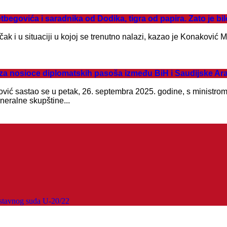
govića i saradnika od Dodika, tigra od papira. Zato je bi
ak i u situaciji u kojoj se trenutno nalazi, kazao je Konaković 
nosioce diplomatskih pasoša između BiH i Saudijske Ara
ić sastao se u petak, 26. septembra 2025. godine, s ministrom
eralne skupštine...
stavnog suda U-20/22