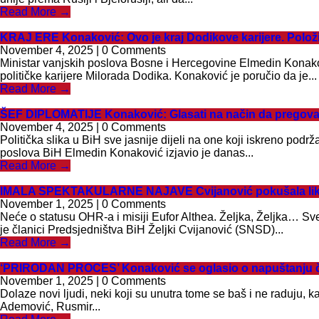
Read More →
KRAJ ERE Konaković: Ovo je kraj Dodikove karijere. Položi
November 4, 2025 | 0 Comments
Ministar vanjskih poslova Bosne i Hercegovine Elmedin Konako
političke karijere Milorada Dodika. Konaković je poručio da je...
Read More →
ŠEF DIPLOMATIJE Konaković: Glasati na način da pregovarač
November 4, 2025 | 0 Comments
Politička slika u BiH sve jasnije dijeli na one koji iskreno podr
poslova BiH Elmedin Konaković izjavio je danas...
Read More →
IMALA SPEKTAKULARNE NAJAVE Cvijanović pokušala likovati,
November 1, 2025 | 0 Comments
Neće o statusu OHR-a i misiji Eufor Althea. Željka, Željka… Sv
je članici Predsjedništva BiH Željki Cvijanović (SNSD)...
Read More →
‘PRIRODAN PROCES’ Konaković se oglasio o napuštanju čla
November 1, 2025 | 0 Comments
Dolaze novi ljudi, neki koji su unutra tome se baš i ne raduju,
Ademović, Rusmir...