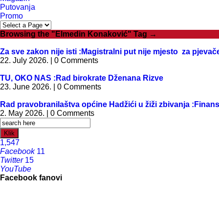
Putovanja
Promo
Browsing the "Elmedin Konaković" Tag →
Za sve zakon nije isti :Magistralni put nije mjesto za pjev
22. July 2026. | 0 Comments
TU, OKO NAS :Rad birokrate Dženana Rizve
23. June 2026. | 0 Comments
Rad pravobranilaštva općine Hadžići u žiži zbivanja :Finan
2. May 2026. | 0 Comments
Klik
1,547
Facebook
11
Twitter
15
YouTube
Facebook fanovi