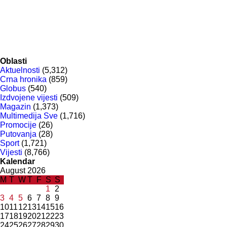
Oblasti
Aktuelnosti
(5,312)
Crna hronika
(859)
Globus
(540)
Izdvojene vijesti
(509)
Magazin
(1,373)
Multimedija Sve
(1,716)
Promocije
(26)
Putovanja
(28)
Sport
(1,721)
Vijesti
(8,766)
Kalendar
August 2026
M
T
W
T
F
S
S
1
2
3
4
5
6
7
8
9
10
11
12
13
14
15
16
17
18
19
20
21
22
23
24
25
26
27
28
29
30