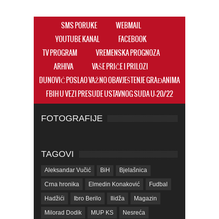
SMS PORUKE
WEBMAIL
YOUTUBE KANAL
FACEBOOK
TV PROGRAM
VREMENSKA PROGNOZA
ARHIVA
VAŠE PRIČE I PRILOZI
DUNOVIĆ POSLAO VAŽNO OBAVJEŠTENJE GRAĐANIMA
FBIH U VEZI PRESUDE USTAVNOG SUDA U-20/22
FOTOGRAFIJE
TAGOVI
Aleksandar Vučić
BiH
Bjelašnica
Crna hronika
Elmedin Konaković
Fudbal
Hadžići
Ibro Berilo
Ilidža
Magazin
Milorad Dodik
MUP KS
Nesreća