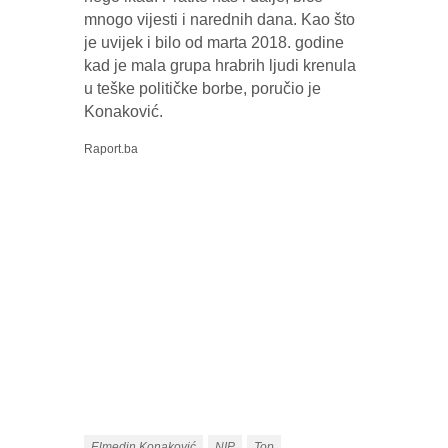
mnogo vijesti i narednih dana. Kao što
je uvijek i bilo od marta 2018. godine
kad je mala grupa hrabrih ljudi krenula
u teške političke borbe, poručio je
Konaković.
Raport.ba
Elmedin Konaković
NIP
Top