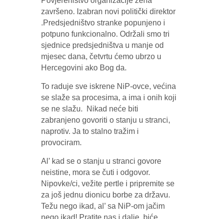
Povjereništvo organizacije žena
završeno. Izabran novi politički direktor
.Predsjedništvo stranke popunjeno i
potpuno funkcionalno. Održali smo tri
sjednice predsjedništva u manje od
mjesec dana, četvrtu ćemo ubrzo u
Hercegovini ako Bog da.
To raduje sve iskrene NiP-ovce, većina
se slaže sa procesima, a ima i onih koji
se ne slažu. Nikad neće biti
zabranjeno govoriti o stanju u stranci,
naprotiv. Ja to stalno tražim i
provociram.
Al’ kad se o stanju u stranci govore
neistine, mora se čuti i odgovor.
Nipovke/ci, vežite pertle i pripremite se
za još jednu dionicu borbe za državu.
Težu nego ikad, al’ sa NiP-om jačim
nego ikad! Pratite nas i dalje, biće