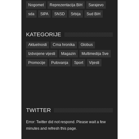
Nogomet
Reprezentacija BiH
Sarajevo
sda
SIPA
SNSD
Srbija
Sud BiH
Tarčin
Top
Tužilaštvo BiH
Tužilaštvo KS
ubistvo
Vrijeme
zdravlje
KATEGORIJE
zmajevi
Život
Aktuelnosti
Crna hronika
Globus
Izdvojene vijesti
Magazin
Multimedija Sve
Promocije
Putovanja
Sport
Vijesti
TWITTER
Error: Twitter did not respond. Please wait a few
minutes and refresh this page.