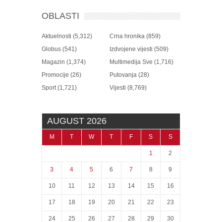
OBLASTI
Aktuelnosti
(5,312)
Crna hronika
(859)
Globus
(541)
Izdvojene vijesti
(509)
Magazin
(1,374)
Multimedija Sve
(1,716)
Promocije
(26)
Putovanja
(28)
Sport
(1,721)
Vijesti
(8,769)
AUGUST 2026
M
T
W
T
F
S
S
1
2
3
4
5
6
7
8
9
10
11
12
13
14
15
16
17
18
19
20
21
22
23
24
25
26
27
28
29
30