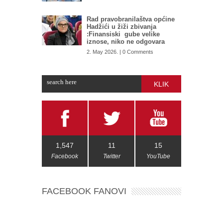
Rad pravobranilaštva općine
Hadžići u žiži zbivanja
:Finansiski gube velike
iznose, niko ne odgovara
2. May 2026. | 0 Comments
KLIK
1,547
11
15
Facebook
Twitter
YouTube
FACEBOOK FANOVI