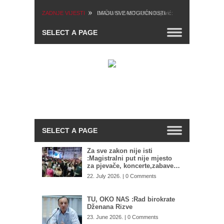
ZADNJE VIJESTI
IMAJU SVE MOGUĆNOSTI
Zašto Tužilaštvo BiH ne
preuzme predmet mafijaških
obračuna u Istočnom Sarajevu:
SIPA postala kao ikebana, služi
za hapšenje migranata, umjesto
velikih mafijaša
Za sve zakon nije isti
:Magistralni put nije mjesto
za pjevače, koncerte,zabave…
22. July 2026. | 0 Comments
TU, OKO NAS :Rad birokrate
Dženana Rizve
23. June 2026. | 0 Comments