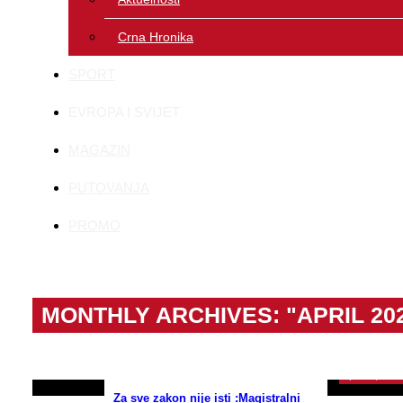
Crna Hronika
SPORT
EVROPA I SVIJET
MAGAZIN
PUTOVANJA
PROMO
ODLUKE N
MONTHLY ARCHIVES:
"APRIL 20
zakazana z
smjene ka
April 16, 202
Za sve zakon nije isti :Magistralni