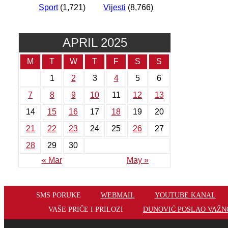
Sport
(1,721)
Vijesti
(8,766)
APRIL 2025
M
T
W
T
F
S
S
1
2
3
4
5
6
7
8
9
10
11
12
13
14
15
16
17
18
19
20
21
22
23
24
25
26
27
28
29
30
« Mar
May »
SMS PORUKE
WEBMAIL
YOUTUBE KANAL
VAŠE PRIČE I PRILOZI
DUNOVIĆ POSLAO VAŽNO