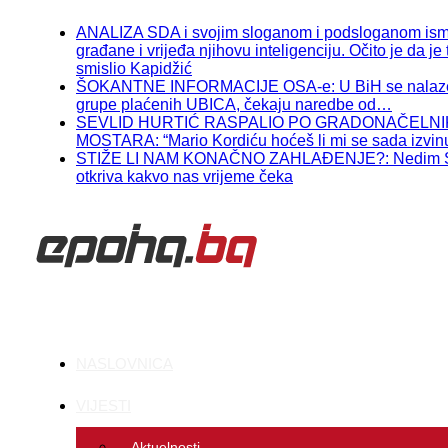
ANALIZA SDA i svojim sloganom i podsloganom ism
građane i vrijeđa njihovu inteligenciju. Očito je da je 
smislio Kapidžić
ŠOKANTNE INFORMACIJE OSA-e: U BiH se nalaze
grupe plaćenih UBICA, čekaju naredbe od…
SEVLID HURTIĆ RASPALIO PO GRADONAČELN
MOSTARA: “Mario Kordiću hoćeš li mi se sada izvinu
STIŽE LI NAM KONAČNO ZAHLAĐENJE?: Nedim S
otkriva kakvo nas vrijeme čeka
NASLOVNICA
VIJESTI
Aktuelnosti