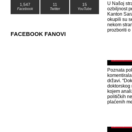
U Našoj str
1,547
11
15
ozbiljnost 
Facebook
Twitter
YouTube
Kanton Sar
okupili su s
nekom stran
prozboriti o
FACEBOOK FANOVI
BRUTALNI 
je na meti
pokvario sp
April 13, 202
Poznata poli
komentirala
državi. “Do
doktorskog 
kojem anali
političkih 
SKORO D
plaćenih med
NESTANKA: 
službenik
April 12, 202