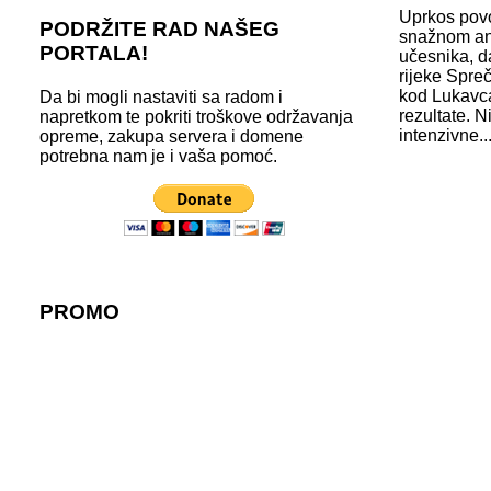
Uprkos povo
PODRŽITE RAD NAŠEG
snažnom an
PORTALA!
učesnika, d
rijeke Spreč
kod Lukavca
Da bi mogli nastaviti sa radom i
rezultate. 
napretkom te pokriti troškove održavanja
intenzivne..
opreme, zakupa servera i domene
potrebna nam je i vaša pomoć.
PROMO