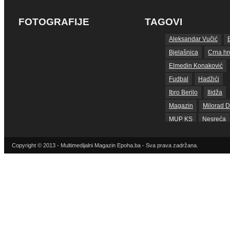
FOTOGRAFIJE
TAGOVI
Aleksandar Vučić
Bjelašnica
Crna hr
Elmedin Konaković
Fudbal
Hadžići
Ibro Berilo
Ilidža
Magazin
Milorad D
MUP KS
Nesreća
Nogomet
Copyright © 2013 - Multimedijalni Magazin Epoha.ba - Sva prava zadržana.
Reprezentacija BiH
Sarajevo
sda
S
SNSD
Srbija
Su
Tarčin
Top
Tužilaštvo BiH
Tužilaštvo KS
ubis
Vrijeme
zdravlje