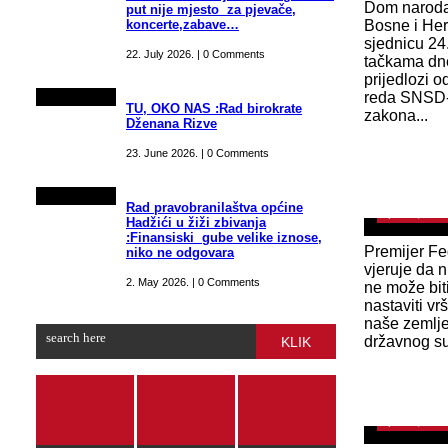
Dom naroda
put nije mjesto za pjevače,
koncerte,zabave…
Bosne i Her
sjednicu 24
22. July 2026. | 0 Comments
tačkama dn
prijedlozi o
reda SNSD-a
TU, OKO NAS :Rad birokrate
zakona...
Dženana Rizve
PREMIJER
realno oče
23. June 2026. | 0 Comments
države FBi
Rad pravobranilaštva općine
April 15, 202
Hadžići u žiži zbivanja
:Finansiski gube velike iznose,
Premijer Fe
niko ne odgovara
vjeruje da 
2. May 2026. | 0 Comments
ne može bi
nastaviti vr
NEMAJU RE
naše zemlje
sa smiješk
državnog suv
KLIK
ministri po
ustavna
April 13, 202