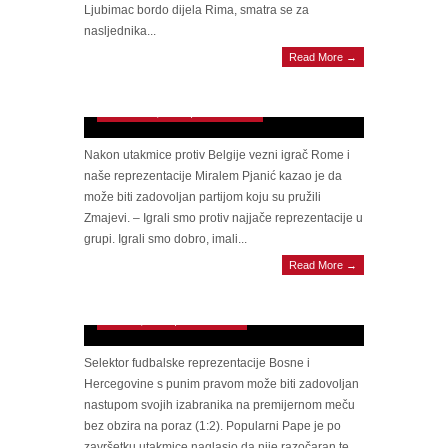
Ljubimac bordo dijela Rima, smatra se za
nasljednika...
Read More →
Miralem Pjanić: Pokazali smo pravo lice,
idemo pobijediti Izrael
October 14, 2014 | 0 Comments
Nakon utakmice protiv Belgije vezni igrač Rome i
naše reprezentacije Miralem Pjanić kazao je da
može biti zadovoljan partijom koju su pružili
Zmajevi. – Igrali smo protiv najjače reprezentacije u
grupi. Igrali smo dobro, imali...
Read More →
Šta je Sušić rekao igračima nakon poraza od
Argentine?
June 16, 2014 | 0 Comments
Selektor fudbalske reprezentacije Bosne i
Hercegovine s punim pravom može biti zadovoljan
nastupom svojih izabranika na premijernom meču
bez obzira na poraz (1:2). Popularni Pape je po
završetku utakmice naglasio da nije razočaran te