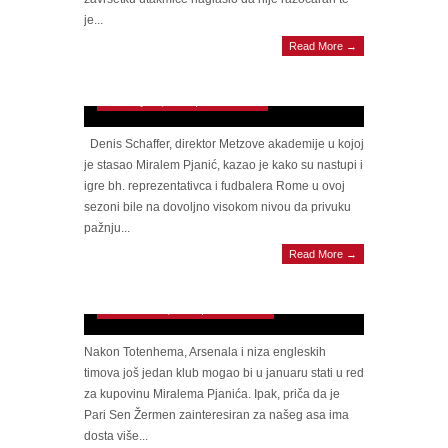
je...
Read More →
Šest supermoćnih klubova žele Miralema
Pjanića
February 15, 2014 | 0 Comments
Denis Schaffer, direktor Metzove akademije u kojoj
je stasao Miralem Pjanić, kazao je kako su nastupi i
igre bh. reprezentativca i fudbalera Rome u ovoj
sezoni bile na dovoljno visokom nivou da privuku
pažnju...
Read More →
Pjanić od januara među pariškim zvijezdama?
November 20, 2012 | 0 Comments
Nakon Totenhema, Arsenala i niza engleskih
timova još jedan klub mogao bi u januaru stati u red
za kupovinu Miralema Pjanića. Ipak, priča da je
Pari Sen Žermen zainteresiran za našeg asa ima
dosta više...