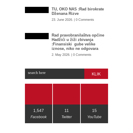
TU, OKO NAS :Rad birokrate
Dženana Rizve
23. June 2026. | 0 Comments
Rad pravobranilaštva općine
Hadžići u žiži zbivanja
:Finansiski gube velike
iznose, niko ne odgovara
2. May 2026. | 0 Comments
KLIK
1,547
11
15
Facebook
Twitter
YouTube