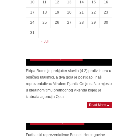
10
11
12
13
14
15
16
17
18
19
20
21
22
23
24
25
26
27
28
29
30
31
« Jul
Pjanić najbolji veznjak Evrope prethodnog
vikenda
December 2, 2014 | 0 Comments
Ekipa Rome je prekjučer slavila (4:2) protiv Intera u
odličnoj utakmici, a dva gola je postigao i naš
reprezentativac Miralem Pjanić. On je našao mjesto
u idealnom timu prethodnog vikenda kojeg je
izabrala agencija Opta...
Read More →
Miralem Pjanić diriguje veznim redom u
četvrtoj ligi Evrope
November 13, 2014 | 0 Comments
Fudbalski reprezentativac Bosne i Hercegovine