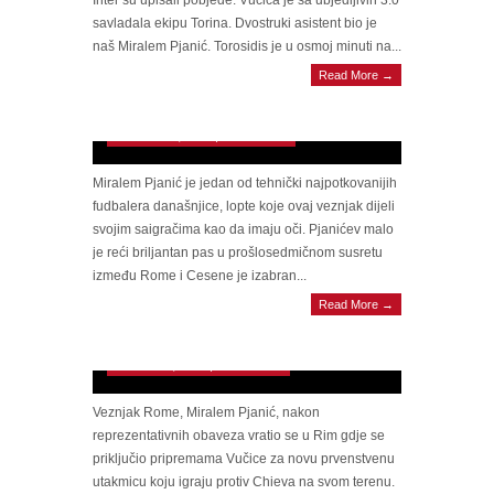
Inter su upisali pobjede. Vučica je sa ubjedljivih 3:0
savladala ekipu Torina. Dvostruki asistent bio je
naš Miralem Pjanić. Torosidis je u osmoj minuti na...
Read More →
L’Equipe odbarao: Pjanićeva čarolija među 15
najboljih u 21. stoljeću
November 4, 2014 | 0 Comments
Miralem Pjanić je jedan od tehnički najpotkovanijih
fudbalera današnjice, lopte koje ovaj veznjak dijeli
svojim saigračima kao da imaju oči. Pjanićev malo
je reći briljantan pas u prošlosedmičnom susretu
između Rome i Cesene je izabran...
Read More →
Pjanić: Ja kao Tottijev nasljednik? On je…
October 15, 2014 | 0 Comments
Veznjak Rome, Miralem Pjanić, nakon
reprezentativnih obaveza vratio se u Rim gdje se
priključio pripremama Vučice za novu prvenstvenu
utakmicu koju igraju protiv Chieva na svom terenu.