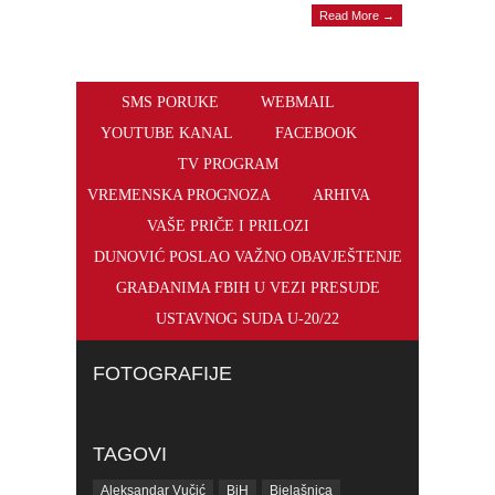
Read More →
SMS PORUKE
WEBMAIL
YOUTUBE KANAL
FACEBOOK
TV PROGRAM
VREMENSKA PROGNOZA
ARHIVA
VAŠE PRIČE I PRILOZI
DUNOVIĆ POSLAO VAŽNO OBAVJEŠTENJE
GRAĐANIMA FBIH U VEZI PRESUDE
USTAVNOG SUDA U-20/22
FOTOGRAFIJE
TAGOVI
Aleksandar Vučić
BiH
Bjelašnica