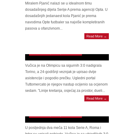
Miralem Pjanić nalazi se u idealnom timu
dosadašnjeg dijela Serije A prema agenciji Opta. U
dosadašnjih jedanaest kola Pjanić je prema
navodima Opte fudbaler sa najviše kompletiranih
pasova u ofanzivnom...
Read More →
Novi komplimenti na račun Pjanića: ”Bosanac
je prototip kompletnog veznjaka”
November 10, 2014 | 0 Comments
Vučica je na Olimpicu sa sigurnih 3:0 nadigrala
Torino, a 24-godišnji veznjak je upisao dvije
asistencije i pogodio prečku. Ugledni portal
Tuttomercato je njegov nastup ocijenio sa ocjenom
sedam. ”Linije kretanja, osjećaj za prostor, dueli...
Read More →
Pjanić dvostruki asistent u pobjedi Rome,
novi kiks Intera
November 10, 2014 | 0 Comments
U posljednja dva meča 11 kola Serie A, Roma i