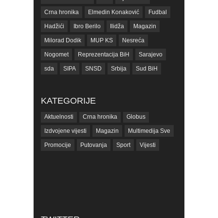
Crna hronika
Elmedin Konaković
Fudbal
Hadžići
Ibro Berilo
Ilidža
Magazin
Milorad Dodik
MUP KS
Nesreća
Nogomet
Reprezentacija BiH
Sarajevo
sda
SIPA
SNSD
Srbija
Sud BiH
Tarčin
Top
Tužilaštvo BiH
Tužilaštvo KS
ubistvo
Vrijeme
zdravlje
KATEGORIJE
zmajevi
Život
Aktuelnosti
Crna hronika
Globus
Izdvojene vijesti
Magazin
Multimedija Sve
Promocije
Putovanja
Sport
Vijesti