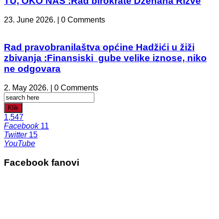
TU, OKO NAS :Rad birokrate Dženana Rizve
23. June 2026. | 0 Comments
Rad pravobranilaštva općine Hadžići u žiži
zbivanja :Finansiski gube velike iznose, niko
ne odgovara
2. May 2026. | 0 Comments
Klik
1,547
Facebook
11
Twitter
15
YouTube
Facebook fanovi