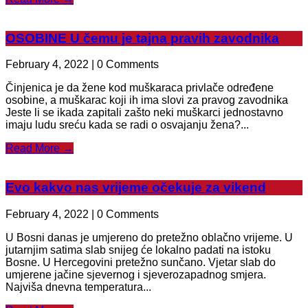
OSOBINE U čemu je tajna pravih zavodnika
February 4, 2022 | 0 Comments
Činjenica je da žene kod muškaraca privlače određene
osobine, a muškarac koji ih ima slovi za pravog zavodnika
Jeste li se ikada zapitali zašto neki muškarci jednostavno
imaju ludu sreću kada se radi o osvajanju žena?...
Read More →
Evo kakvo nas vrijeme očekuje za vikend
February 4, 2022 | 0 Comments
U Bosni danas je umjereno do pretežno oblačno vrijeme. U
jutarnjim satima slab snijeg će lokalno padati na istoku
Bosne. U Hercegovini pretežno sunčano. Vjetar slab do
umjerene jačine sjevernog i sjeverozapadnog smjera.
Najviša dnevna temperatura...