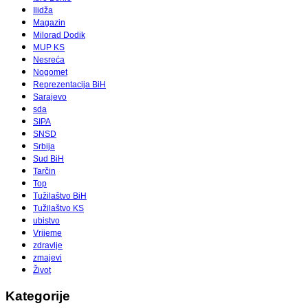
Ilidža
Magazin
Milorad Dodik
MUP KS
Nesreća
Nogomet
Reprezentacija BiH
Sarajevo
sda
SIPA
SNSD
Srbija
Sud BiH
Tarčin
Top
Tužilaštvo BiH
Tužilaštvo KS
ubistvo
Vrijeme
zdravlje
zmajevi
Život
Kategorije