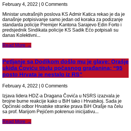
February 4, 2022 | 0 Comments
Ministar unutrašnjih poslova KS Admir Katica rekao je da je
današnje potpisivanje samo jedan od koraka za podizanje
standarda policije Premijer Kantona Sarajevo Edin Forto i
predsjednik Sindikata policije KS Sadik Ećo potpisali su
danas Kolektivni...
Read More →
Petljanje sa Dodikom došlo mu je glave: Orašje
ukida Čoviću titulu počasnog građanina; “95
posto Hrvata je nestalo iz RS”
February 4, 2022 | 0 Comments
Izjava lidera HDZ-a Dragana Čovića u NSRS izazvala je
brojne burne reakcije kako u BiH tako i Hrvatskoj. Sada je
Općinski odbor Hrvatske stranke prava BiH Orašje na čelu
sa prof. Marijom Pejićem pokrenuo inicijativu...
Read More →