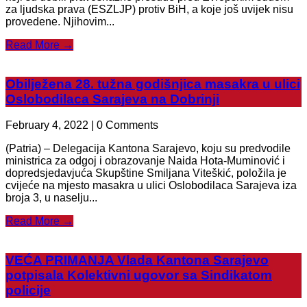
za ljudska prava (ESZLJP) protiv BiH, a koje još uvijek nisu
provedene. Njihovim...
Read More →
Obilježena 28. tužna godišnjica masakra u ulici
Oslobodilaca Sarajeva na Dobrinji
February 4, 2022 | 0 Comments
(Patria) – Delegacija Kantona Sarajevo, koju su predvodile
ministrica za odgoj i obrazovanje Naida Hota-Muminović i
dopredsjedavjuća Skupštine Smiljana Viteškić, položila je
cvijeće na mjesto masakra u ulici Oslobodilaca Sarajeva iza
broja 3, u naselju...
Read More →
VEĆA PRIMANJA Vlada Kantona Sarajevo
potpisala Kolektivni ugovor sa Sindikatom
policije