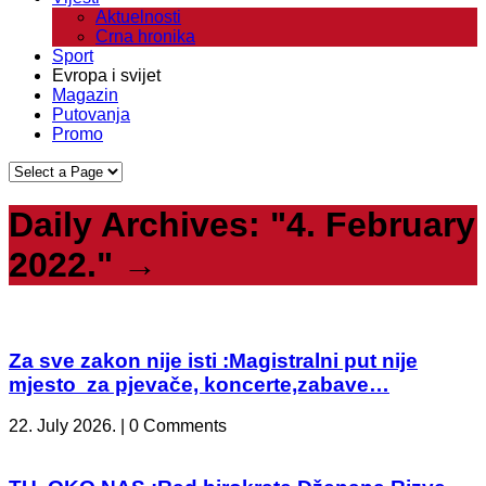
Aktuelnosti
Crna hronika
Sport
Evropa i svijet
Magazin
Putovanja
Promo
Daily Archives:
"4. February
2022."
→
Za sve zakon nije isti :Magistralni put nije
mjesto za pjevače, koncerte,zabave…
22. July 2026. | 0 Comments