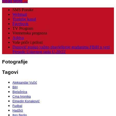
Read More →
SMS Poruke
Webmail
Youtube kanal
Facebook
TV Program
Vremenska prognoza
Arhiva
Vaše priče i prilozi
Dunović poslao važno obavještenje građanima FBiH u vezi
Presude Ustavnog suda U-20/22
Fotografije
Tagovi
Aleksandar Vučić
BiH
Bjelašnica
Crna hronika
Elmedin Konaković
Fudbal
Hadžići
Ibro Berilo