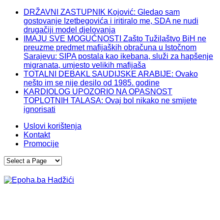
DRŽAVNI ZASTUPNIK Kojović: Gledao sam
gostovanje Izetbegovića i iritiralo me, SDA ne nudi
drugačiji model djelovanja
IMAJU SVE MOGUĆNOSTI Zašto Tužilaštvo BiH ne
preuzme predmet mafijaških obračuna u Istočnom
Sarajevu: SIPA postala kao ikebana, služi za hapšenje
migranata, umjesto velikih mafijaša
TOTALNI DEBAKL SAUDIJSKE ARABIJE: Ovako
nešto im se nije desilo od 1985. godine
KARDIOLOG UPOZORIO NA OPASNOST
TOPLOTNIH TALASA: Ovaj bol nikako ne smijete
ignorisati
Uslovi korištenja
Kontakt
Promocije