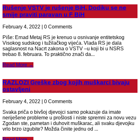
Rušenje VSTV je rušenje BiH, Dodiku se ne
smije praviti paravan u F BiH
February 4, 2022 | 0 Comments
Piše: Ernad Metaj RS je krenuo u osnivanje entitetskog
Visokog sudskog i tužilačkog vijeća. Vlada RS je dala
saglasnost na Nacrt zakona o VSTV –u koji bi u NSRS
trebao 8. februara. To praktično znači da...
Read More →
RAZLOZI Greške zbog kojih muškarci bivaju
ostavljeni
February 4, 2022 | 0 Comments
Svaka priča o bivšoj djevojci samo pokazuje da imate
neriješene probleme u prošlosti i niste spremni za novu vezu
Zgodan ste, pametan i duhovit muškarac, ali svaku djevojku
vrlo brzo izgubite? Možda činite jednu od ...
Read More →