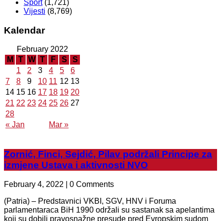
Sport
(1,721)
Vijesti
(8,769)
Kalendar
February 2022
M
T
W
T
F
S
S
1
2
3
4
5
6
7
8
9
10
11
12
13
14
15
16
17
18
19
20
21
22
23
24
25
26
27
28
« Jan
Mar »
Zornić, Finci, Sejdić, Pilav podržali Principe za
izmjene Ustava i aktivnosti NVO
February 4, 2022 | 0 Comments
(Patria) – Predstavnici VKBI, SGV, HNV i Foruma
parlamentaraca BiH 1990 održali su sastanak sa apelantima
koji su dobili pravosnažne presude pred Evropskim sudom