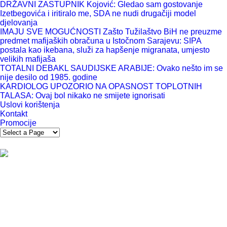
DRŽAVNI ZASTUPNIK Kojović: Gledao sam gostovanje
Izetbegovića i iritiralo me, SDA ne nudi drugačiji model
djelovanja
IMAJU SVE MOGUĆNOSTI Zašto Tužilaštvo BiH ne preuzme
predmet mafijaških obračuna u Istočnom Sarajevu: SIPA
postala kao ikebana, služi za hapšenje migranata, umjesto
velikih mafijaša
TOTALNI DEBAKL SAUDIJSKE ARABIJE: Ovako nešto im se
nije desilo od 1985. godine
KARDIOLOG UPOZORIO NA OPASNOST TOPLOTNIH
TALASA: Ovaj bol nikako ne smijete ignorisati
Uslovi korištenja
Kontakt
Promocije