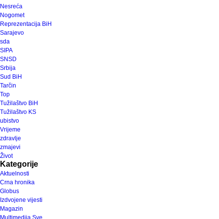
Nesreća
Nogomet
Reprezentacija BiH
Sarajevo
sda
SIPA
SNSD
Srbija
Sud BiH
Tarčin
Top
Tužilaštvo BiH
Tužilaštvo KS
ubistvo
Vrijeme
zdravlje
zmajevi
Život
Kategorije
Aktuelnosti
Crna hronika
Globus
Izdvojene vijesti
Magazin
Multimedija Sve