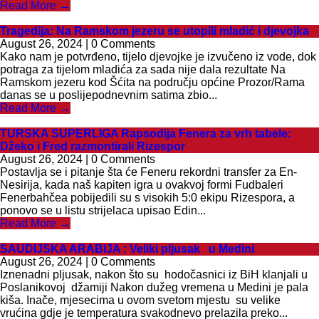
Read More →
Tragedija: Na Ramskom jezeru se utopili mladić i djevojka
August 26, 2024 | 0 Comments
Kako nam je potvrđeno, tijelo djevojke je izvučeno iz vode, dok
potraga za tijelom mladića za sada nije dala rezultate Na
Ramskom jezeru kod Šćita na području općine Prozor/Rama
danas se u poslijepodnevnim satima zbio...
Read More →
TURSKA SUPERLIGA Rapsodija Fenera za vrh tabele:
Džeko i Fred razmontirali Rizespor
August 26, 2024 | 0 Comments
Postavlja se i pitanje šta će Feneru rekordni transfer za En-
Nesirija, kada naš kapiten igra u ovakvoj formi Fudbaleri
Fenerbahčea pobijedili su s visokih 5:0 ekipu Rizespora, a
ponovo se u listu strijelaca upisao Edin...
Read More →
SAUDIJSKA ARABIJA : Veliki pljusak u Medini
August 26, 2024 | 0 Comments
Iznenadni pljusak, nakon što su hodočasnici iz BiH klanjali u
Poslanikovoj džamiji Nakon dužeg vremena u Medini je pala
kiša. Inače, mjesecima u ovom svetom mjestu su velike
vrućina gdje je temperatura svakodnevo prelazila preko...