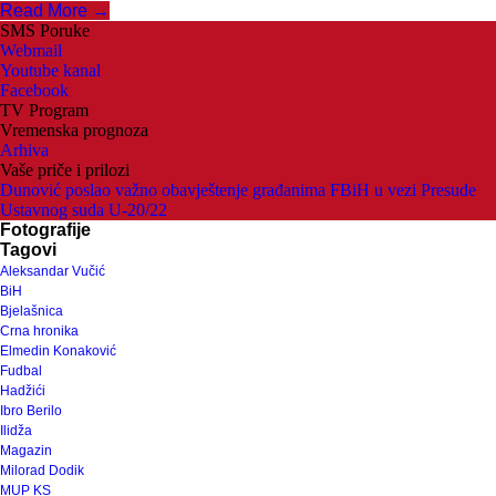
Read More →
SMS Poruke
Webmail
Youtube kanal
Facebook
TV Program
Vremenska prognoza
Arhiva
Vaše priče i prilozi
Dunović poslao važno obavještenje građanima FBiH u vezi Presude
Ustavnog suda U-20/22
Fotografije
Tagovi
Aleksandar Vučić
BiH
Bjelašnica
Crna hronika
Elmedin Konaković
Fudbal
Hadžići
Ibro Berilo
Ilidža
Magazin
Milorad Dodik
MUP KS