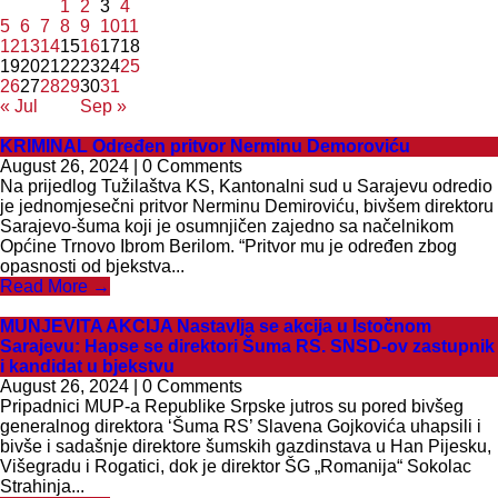
1
2
3
4
5
6
7
8
9
10
11
12
13
14
15
16
17
18
19
20
21
22
23
24
25
26
27
28
29
30
31
« Jul
Sep »
KRIMINAL Određen pritvor Nerminu Demoroviću
August 26, 2024 | 0 Comments
Na prijedlog Tužilaštva KS, Kantonalni sud u Sarajevu odredio
je jednomjesečni pritvor Nerminu Demiroviću, bivšem direktoru
Sarajevo-šuma koji je osumnjičen zajedno sa načelnikom
Općine Trnovo Ibrom Berilom. “Pritvor mu je određen zbog
opasnosti od bjekstva...
Read More →
MUNJEVITA AKCIJA Nastavlja se akcija u Istočnom
Sarajevu: Hapse se direktori Šuma RS. SNSD-ov zastupnik
i kandidat u bjekstvu
August 26, 2024 | 0 Comments
Pripadnici MUP-a Republike Srpske jutros su pored bivšeg
generalnog direktora ‘Šuma RS’ Slavena Gojkovića uhapsili i
bivše i sadašnje direktore šumskih gazdinstava u Han Pijesku,
Višegradu i Rogatici, dok je direktor ŠG „Romanija“ Sokolac
Strahinja...