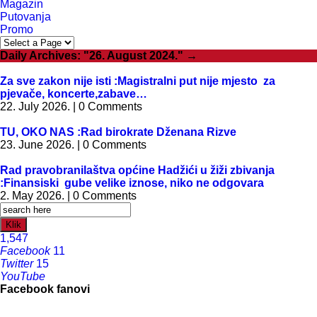
Magazin
Putovanja
Promo
Daily Archives:
"26. August 2024."
→
Za sve zakon nije isti :Magistralni put nije mjesto za
pjevače, koncerte,zabave…
22. July 2026. | 0 Comments
TU, OKO NAS :Rad birokrate Dženana Rizve
23. June 2026. | 0 Comments
Rad pravobranilaštva općine Hadžići u žiži zbivanja
:Finansiski gube velike iznose, niko ne odgovara
2. May 2026. | 0 Comments
Klik
1,547
Facebook
11
Twitter
15
YouTube
Facebook fanovi