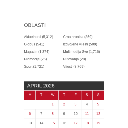
OBLASTI
Aktuelnosti
(5,312)
Crna hronika
(859)
Globus
(541)
Izdvojene vijesti
(509)
Magazin
(1,374)
Multimedija Sve
(1,716)
Promocije
(26)
Putovanja
(28)
Sport
(1,721)
Vijesti
(8,769)
APRIL 2026
M
T
W
T
F
S
S
1
2
3
4
5
6
7
8
9
10
11
12
13
14
15
16
17
18
19