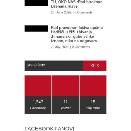
TU, OKO NAS :Rad birokrate
Dženana Rizve
23. June 2026. | 0 Comments
Rad pravobranilaštva općine
Hadžići u žiži zbivanja
:Finansiski gube velike
iznose, niko ne odgovara
2. May 2026. | 0 Comments
KLIK
1,547
11
15
Facebook
Twitter
YouTube
FACEBOOK FANOVI