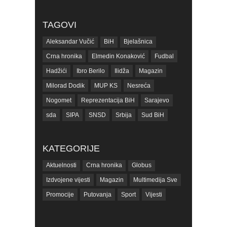
TAGOVI
Aleksandar Vučić
BiH
Bjelašnica
Crna hronika
Elmedin Konaković
Fudbal
Hadžići
Ibro Berilo
Ilidža
Magazin
Milorad Dodik
MUP KS
Nesreća
Nogomet
Reprezentacija BiH
Sarajevo
sda
SIPA
SNSD
Srbija
Sud BiH
Tarčin
Top
Tužilaštvo BiH
Tužilaštvo KS
ubistvo
Vrijeme
zdravlje
KATEGORIJE
zmajevi
Život
Aktuelnosti
Crna hronika
Globus
Izdvojene vijesti
Magazin
Multimedija Sve
Promocije
Putovanja
Sport
Vijesti