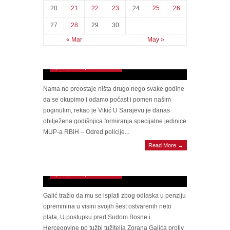
20
21
22
23
24
25
26
27
28
29
30
SARAJEVO Vikić na obilježavanju godišnjice
« Mar
May »
Odreda “Bosna”: Naši najbolji momci su svoje
živote dali za BiH
April 5, 2026 | 0 Comments
Nama ne preostaje ništa drugo nego svake godine
da se okupimo i odamo počast i pomen našim
poginulim, rekao je Vikić U Sarajevu je danas
obilježena godišnjica formiranja specijalne jedinice
BJEGUNAC OD PRAVOSUĐA
MUP-a RBiH – Odred policije...
Pravobranilaštvo BiH potvrdilo pisanje
Read More →
Raporta: Galić je izgubio tužbu, mora platiti
preko 4.000 KM troškova postupka
April 5, 2026 | 0 Comments
Galić tražio da mu se isplati zbog odlaska u penziju
opreminina u visini svojih šest ostvarenih neto
plata, U postupku pred Sudom Bosne i
Hercegovine po tužbi tužitelja Zorana Galića protiv