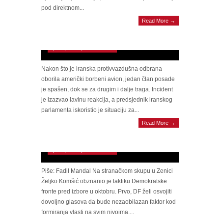
pod direktnom...
“MOLIM VAS, NAĐITE NAM PILOTE”:
Read More →
Ghalibaf brutalno ponizio SAD nakon
obaranja F-15!
April 3, 2026 | 0 Comments
Nakon što je iranska protivvazdušna odbrana
oborila američki borbeni avion, jedan član posade
je spašen, dok se za drugim i dalje traga. Incident
je izazvao lavinu reakcija, a predsjednik iranskog
parlamenta iskoristio je situaciju za...
Read More →
Komšić svoj brak sa SDA, davno ovjeren kod
reisa, sada pokušava podmetnuti SDP-u
April 3, 2026 | 0 Comments
Piše: Fadil Mandal Na stranačkom skupu u Zenici
Željko Komšić obznanio je taktiku Demokratske
fronte pred izbore u oktobru. Prvo, DF želi osvojiti
dovoljno glasova da bude nezaobilazan faktor kod
formiranja vlasti na svim nivoima....