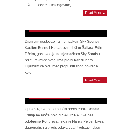
tužene Bosne i Hercegovine,...
Read More →
Izjava Edina Džeke prije utakmice obradovala
navijače Šalkea
April 5, 2026 | 0 Comments
Dijamant gostovao na njemačkom Sky Sportsu
Kapiten Bosne i Hercegovine i član Šalkea, Edin
Džeko, gostovao je na njemačkom Sky Sportsu
prije utakmice svog tima protiv Karlsruhera.
Dijamant će ovaj meč propustiti zbog povrede
koju...
Read More →
PELOSI TVRDI Trump ne može povući
SAD iz NATO-a bez odobrenja Kongresa
April 5, 2026 | 0 Comments
Uprkos izjavama, američki predsjednik Donald
Trump ne može povući SAD iz NATO-a bez
odobrenja Kongresa, rekla je Nancy Pelosi, bivša
dugogodišnja predsjedavajuća Predstavničkog