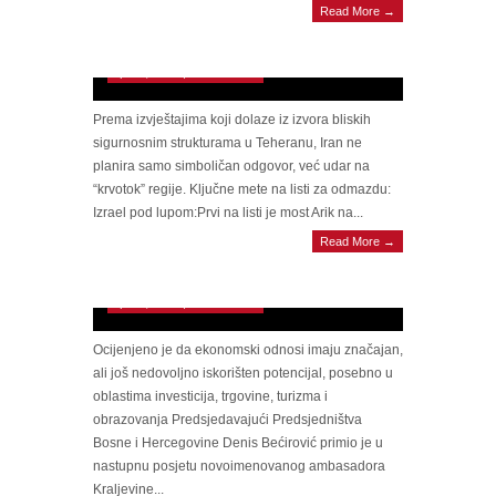
Read More →
KRVAVA OSVETA ZA MOST B1: Iran kreće
u rušenje izraelske i zaljevske infrastrukture
April 2, 2026 | 0 Comments
Prema izvještajima koji dolaze iz izvora bliskih
sigurnosnim strukturama u Teheranu, Iran ne
planira samo simboličan odgovor, već udar na
“krvotok” regije. Ključne mete na listi za odmazdu:
Izrael pod lupom:Prvi na listi je most Arik na...
Bećirović s novim ambasadorom Saudijske
Read More →
Arabije: Pozvao investitore i fondove da
nastave ulagati u BiH
April 2, 2026 | 0 Comments
Ocijenjeno je da ekonomski odnosi imaju značajan,
ali još nedovoljno iskorišten potencijal, posebno u
oblastima investicija, trgovine, turizma i
obrazovanja Predsjedavajući Predsjedništva
Bosne i Hercegovine Denis Bećirović primio je u
nastupnu posjetu novoimenovanog ambasadora
Kraljevine...