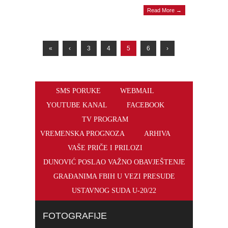
Read More →
«
‹
3
4
5
6
›
SMS PORUKE
WEBMAIL
YOUTUBE KANAL
FACEBOOK
TV PROGRAM
VREMENSKA PROGNOZA
ARHIVA
VAŠE PRIČE I PRILOZI
DUNOVIĆ POSLAO VAŽNO OBAVJEŠTENJE
GRAĐANIMA FBIH U VEZI PRESUDE
USTAVNOG SUDA U-20/22
FOTOGRAFIJE