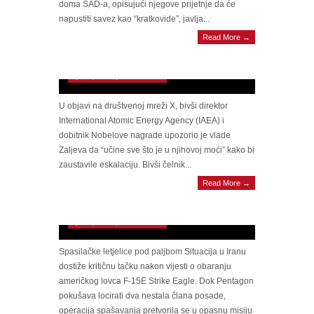
doma SAD-a, opisujući njegove prijetnje da će
napustiti savez kao “kratkovide”, javlja...
APEL NOBELOVCA I BIVŠEG ŠEFA
Read More →
IAEA-a: “Zaustavite luđaka prije nego što
spali cijelu regiju!”
April 5, 2026 | 0 Comments
U objavi na društvenoj mreži X, bivši direktor
International Atomic Energy Agency (IAEA) i
dobitnik Nobelove nagrade upozorio je vlade
Zaljeva da “učine sve što je u njihovoj moći” kako bi
zaustavile eskalaciju. Bivši čelnik...
DRAMA U IRANU: Američki spasioci pod
Read More →
kišom metaka dok pokušavaju pronaći pilote
F-15E!
April 3, 2026 | 0 Comments
Spasilačke letjelice pod paljbom Situacija u Iranu
dostiže kritičnu tačku nakon vijesti o obaranju
američkog lovca F-15E Strike Eagle. Dok Pentagon
pokušava locirati dva nestala člana posade,
operacija spašavanja pretvorila se u opasnu misiju