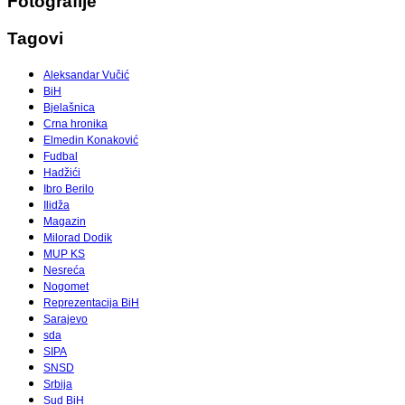
Fotografije
Tagovi
Aleksandar Vučić
BiH
Bjelašnica
Crna hronika
Elmedin Konaković
Fudbal
Hadžići
Ibro Berilo
Ilidža
Magazin
Milorad Dodik
MUP KS
Nesreća
Nogomet
Reprezentacija BiH
Sarajevo
sda
SIPA
SNSD
Srbija
Sud BiH