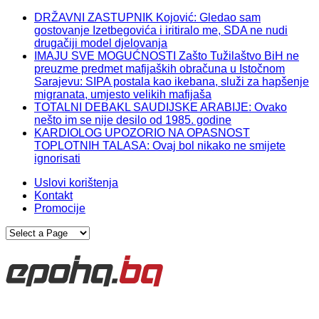
DRŽAVNI ZASTUPNIK Kojović: Gledao sam
gostovanje Izetbegovića i iritiralo me, SDA ne nudi
drugačiji model djelovanja
IMAJU SVE MOGUĆNOSTI Zašto Tužilaštvo BiH ne
preuzme predmet mafijaških obračuna u Istočnom
Sarajevu: SIPA postala kao ikebana, služi za hapšenje
migranata, umjesto velikih mafijaša
TOTALNI DEBAKL SAUDIJSKE ARABIJE: Ovako
nešto im se nije desilo od 1985. godine
KARDIOLOG UPOZORIO NA OPASNOST
TOPLOTNIH TALASA: Ovaj bol nikako ne smijete
ignorisati
Uslovi korištenja
Kontakt
Promocije