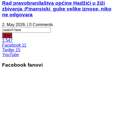
Rad pravobranilaštva općine Hadžići u žiži
zbivanja :Finansiski gube velike iznose, niko
ne odgovara
2. May 2026. | 0 Comments
Klik
1,547
Facebook
11
Twitter
15
YouTube
Facebook fanovi