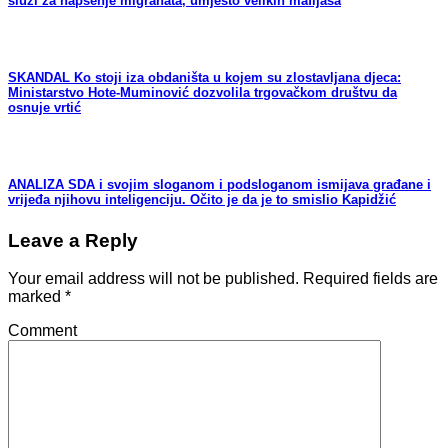
služi za hapšenje migranata, umjesto velikih mafijaša
SKANDAL Ko stoji iza obdaništa u kojem su zlostavljana djeca:
Ministarstvo Hote-Muminović dozvolila trgovačkom društvu da
osnuje vrtić
ANALIZA SDA i svojim sloganom i podsloganom ismijava građane i
vrijeđa njihovu inteligenciju. Očito je da je to smislio Kapidžić
Leave a Reply
Your email address will not be published.
Required fields are
marked
*
Comment