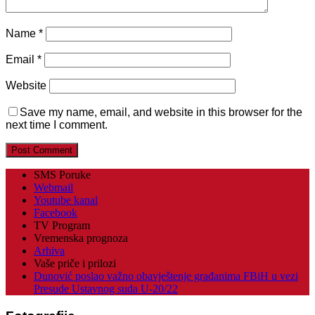
Name
*
Email
*
Website
Save my name, email, and website in this browser for the
next time I comment.
SMS Poruke
Webmail
Youtube kanal
Facebook
TV Program
Vremenska prognoza
Arhiva
Vaše priče i prilozi
Dunović poslao važno obavještenje građanima FBiH u vezi
Presude Ustavnog suda U-20/22