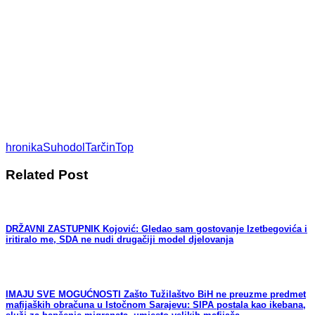
hronika
Suhodol
Tarčin
Top
Related Post
DRŽAVNI ZASTUPNIK Kojović: Gledao sam gostovanje Izetbegovića i
iritiralo me, SDA ne nudi drugačiji model djelovanja
IMAJU SVE MOGUĆNOSTI Zašto Tužilaštvo BiH ne preuzme predmet
mafijaških obračuna u Istočnom Sarajevu: SIPA postala kao ikebana,