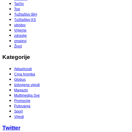
Tarčin
Top
Tužilaštvo BiH
Tužilaštvo KS
ubistvo
Vrijeme
zdravlje
zmajevi
Život
Kategorije
Aktuelnosti
Crna hronika
Globus
Izdvojene vijesti
Magazin
Multimedija Sve
Promocije
Putovanja
Sport
Vijesti
Twitter