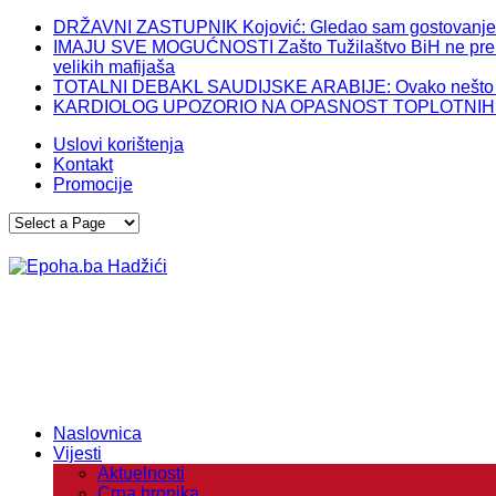
DRŽAVNI ZASTUPNIK Kojović: Gledao sam gostovanje Izet
IMAJU SVE MOGUĆNOSTI Zašto Tužilaštvo BiH ne preuzme
velikih mafijaša
TOTALNI DEBAKL SAUDIJSKE ARABIJE: Ovako nešto im 
KARDIOLOG UPOZORIO NA OPASNOST TOPLOTNIH TALASA
Uslovi korištenja
Kontakt
Promocije
Naslovnica
Vijesti
Aktuelnosti
Crna hronika