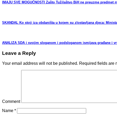
IMAJU SVE MOGUĆNOSTI Zašto Tužilaštvo BiH ne preuzme predmet mafij
SKANDAL Ko stoji iza obdaništa u kojem su zlostavljana djeca: Minist
ANALIZA SDA i svojim sloganom i podsloganom ismijava građane i vrijeđ
Leave a Reply
Your email address will not be published.
Required fields are
Comment
Name
*