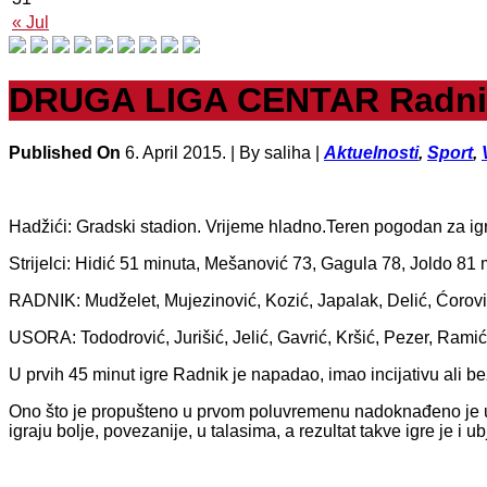
« Jul
DRUGA LIGA CENTAR Radnik-
Published On
6. April 2015. |
By saliha |
Aktuelnosti
,
Sport
,
Hadžići: Gradski stadion. Vrijeme hladno.Teren pogodan za i
Strijelci: Hidić 51 minuta, Mešanović 73, Gagula 78, Joldo 81 
RADNIK: Mudželet, Mujezinović, Kozić, Japalak, Delić, Ćorović
USORA: Tododrović, Jurišić, Jelić, Gavrić, Kršić, Pezer, Rami
U prvih 45 minut igre Radnik je napadao, imao incijativu ali be
Ono što je propušteno u prvom poluvremenu nadoknađeno je u n
igraju bolje, povezanije, u talasima, a rezultat takve igre je i u