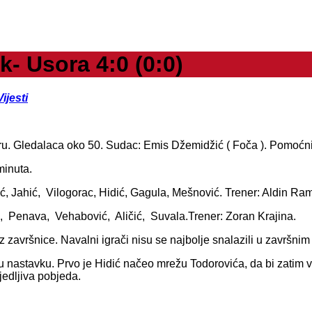
 Usora 4:0 (0:0)
Vijesti
gru. Gledalaca oko 50. Sudac: Emis Džemidžić ( Foča ). Pomoćn
minuta.
, Jahić, Vilogorac, Hidić, Gagula, Mešnović. Trener: Aldin Ram
ć, Penava, Vehabović, Aličić, Suvala.Trener: Zoran Krajina.
z završnice. Navalni igrači nisu se najbolje snalazili u završnim
astavku. Prvo je Hidić načeo mrežu Todorovića, da bi zatim vr
bjedljiva pobjeda.