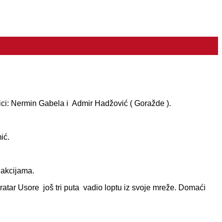
ici: Nermin Gabela i Admir Hadžović ( Goražde ).
ić.
 akcijama.
atar Usore još tri puta vadio loptu iz svoje mreže. Domaći