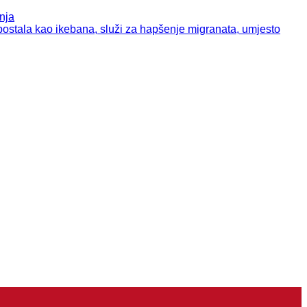
nja
tala kao ikebana, služi za hapšenje migranata, umjesto