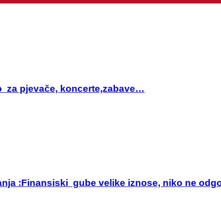
sto za pjevače, koncerte,zabave…
anja :Finansiski gube velike iznose, niko ne odg