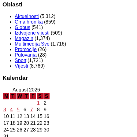
Oblasti
Aktuelnosti
(5,312)
Crna hronika
(859)
Globus
(541)
Izdvojene vijesti
(509)
Magazin
(1,374)
Multimedija Sve
(1,716)
Promocije
(26)
Putovanja
(28)
Sport
(1,721)
Vijesti
(8,769)
Kalendar
August 2026
M
T
W
T
F
S
S
1
2
3
4
5
6
7
8
9
10
11
12
13
14
15
16
17
18
19
20
21
22
23
24
25
26
27
28
29
30
31