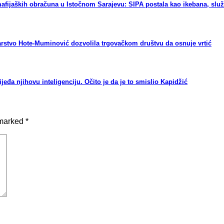
aških obračuna u Istočnom Sarajevu: SIPA postala kao ikebana, služi 
arstvo Hote-Muminović dozvolila trgovačkom društvu da osnuje vrtić
a njihovu inteligenciju. Očito je da je to smislio Kapidžić
 marked
*