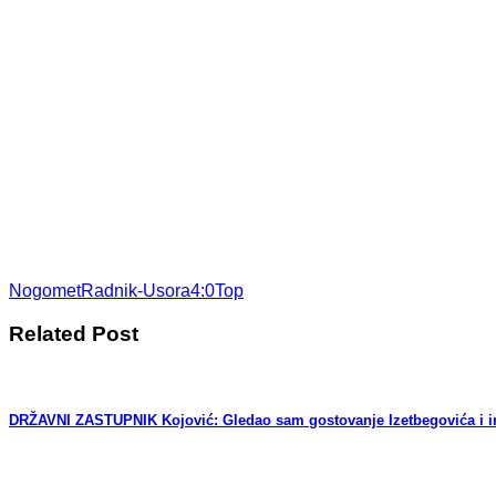
Nogomet
Radnik-Usora4:0
Top
Related Post
DRŽAVNI ZASTUPNIK Kojović: Gledao sam gostovanje Izetbegovića i iri