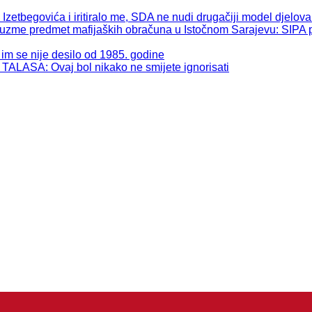
begovića i iritiralo me, SDA ne nudi drugačiji model djelova
 predmet mafijaških obračuna u Istočnom Sarajevu: SIPA pos
se nije desilo od 1985. godine
: Ovaj bol nikako ne smijete ignorisati