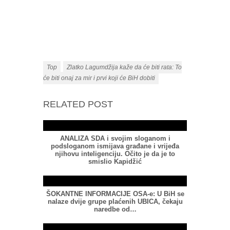
Top
Zlatko Lagumdžija kaže da će biti rata: To
će biti onaj za mir i prvi koji će BiH dobiti
RELATED POST
ANALIZA SDA i svojim sloganom i
podsloganom ismijava građane i vrijeđa
njihovu inteligenciju. Očito je da je to
smislio Kapidžić
ŠOKANTNE INFORMACIJE OSA-e: U BiH se
nalaze dvije grupe plaćenih UBICA, čekaju
naredbe od…