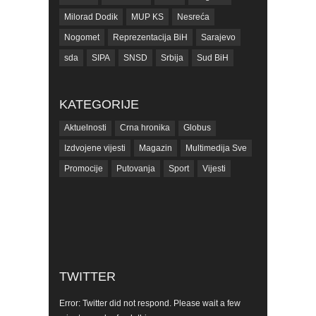
Milorad Dodik
MUP KS
Nesreća
Nogomet
Reprezentacija BiH
Sarajevo
sda
SIPA
SNSD
Srbija
Sud BiH
Tarčin
Top
Tužilaštvo BiH
Tužilaštvo KS
ubistvo
Vrijeme
zdravlje
KATEGORIJE
zmajevi
Život
Aktuelnosti
Crna hronika
Globus
Izdvojene vijesti
Magazin
Multimedija Sve
Promocije
Putovanja
Sport
Vijesti
TWITTER
Error: Twitter did not respond. Please wait a few