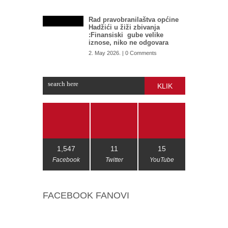
Rad pravobranilaštva općine
Hadžići u žiži zbivanja
:Finansiski gube velike
iznose, niko ne odgovara
2. May 2026. | 0 Comments
KLIK
1,547
11
15
Facebook
Twitter
YouTube
FACEBOOK FANOVI