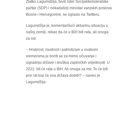
Zlatko Lagumdžija, bivši lider Socijaldemokratske
partije (SDP)
i nekadašnji ministar vanjskih poslova
Bosne i Hercegovine, se oglasio na Twitteru.
Lagumdžija je, komentarišući aktuelnu situaciju u
našoj zemlji, rekao da će u BiH biti rata, ali onoga
za mir.
– Hrabrost, mudrost i patriotizam u ovakvim
vremenima je boriti se za mirno očuvanje i
izgradnju države i društva zajdničkih vrijednosti. U
2022. bit će rata u BiH. Ali onoga za mir. To će biti
prvi rat koji će ova država dobiti!? – naveo je
Lagumdžija.