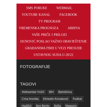
SMS PORUKE
WEBMAIL
YOUTUBE KANAL
FACEBOOK
TV PROGRAM
VREMENSKA PROGNOZA
ARHIVA
VAŠE PRIČE I PRILOZI
DUNOVIĆ POSLAO VAŽNO OBAVJEŠTENJE
GRAĐANIMA FBIH U VEZI PRESUDE
USTAVNOG SUDA U-20/22
FOTOGRAFIJE
TAGOVI
Aleksandar Vučić
BiH
Bjelašnica
Crna hronika
Elmedin Konaković
Fudbal
Hadžići
Ibro Berilo
Ilidža
Magazin