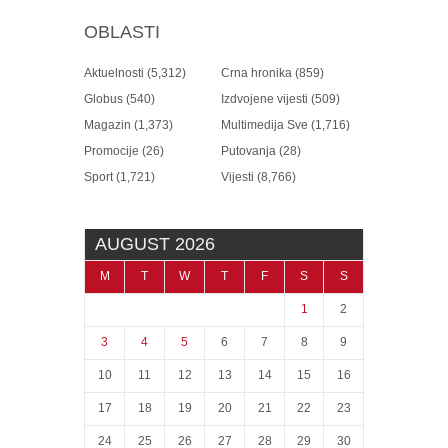
OBLASTI
Aktuelnosti
(5,312)
Crna hronika
(859)
Globus
(540)
Izdvojene vijesti
(509)
Magazin
(1,373)
Multimedija Sve
(1,716)
Promocije
(26)
Putovanja
(28)
Sport
(1,721)
Vijesti
(8,766)
AUGUST 2026
M
T
W
T
F
S
S
1
2
3
4
5
6
7
8
9
10
11
12
13
14
15
16
17
18
19
20
21
22
23
24
25
26
27
28
29
30