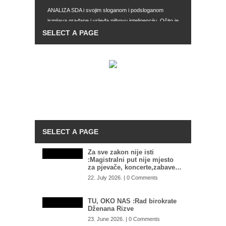
ANALIZA SDA i svojim sloganom i podsloganom
ismijava građane i vrijeđa njihovu inteligenciju. Očito je
da je to smislio Kapidžić
ŠOKANTNE INFORMACIJE OSA-e: U BiH se nalaze
dvije grupe plaćenih UBICA, čekaju naredbe od…
SEVLID HURTIĆ RASPALIO PO
GRADONAČELNIKU MOSTARA: “Mario Kordiću
hoćeš li mi se sada izvinuti?”
STIŽE LI NAM KONAČNO ZAHLAĐENJE?: Nedim
Sladić otkriva kakvo nas vrijeme čeka
Za sve zakon nije isti
:Magistralni put nije mjesto
za pjevače, koncerte,zabave…
22. July 2026. | 0 Comments
TU, OKO NAS :Rad birokrate
Dženana Rizve
23. June 2026. | 0 Comments