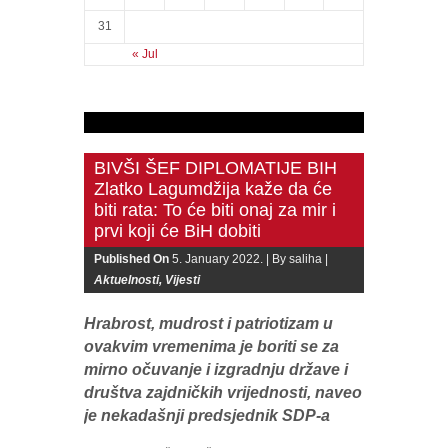
31
« Jul
BIVŠI ŠEF DIPLOMATIJE BIH
Zlatko Lagumdžija kaže da će
biti rata: To će biti onaj za mir i
prvi koji će BiH dobiti
Published On
5. January 2022. |
By saliha |
Aktuelnosti
,
Vijesti
Hrabrost, mudrost i patriotizam u
ovakvim vremenima je boriti se za
mirno očuvanje i izgradnju države i
društva zajdničkih vrijednosti, naveo
je nekadašnji predsjednik SDP-a