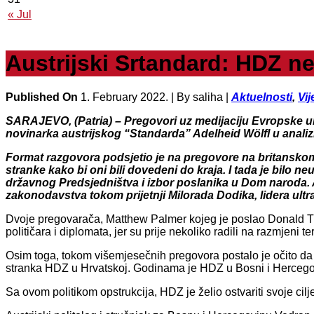
« Jul
Austrijski Srtandard: HDZ ne
Published On
1. February 2022. |
By saliha |
Aktuelnosti
,
Vij
SARAJEVO, (Patria) – Pregovori uz medijaciju Evropske unij
novinarka austrijskog “Standarda” Adelheid Wölfl u analiz
Format razgovora podsjetio je na pregovore na britanskom 
stranke kako bi oni bili dovedeni do kraja. I tada je bilo n
državnog Predsjedništva i izbor poslanika u Dom naroda. Al
zakonodavstva tokom prijetnji Milorada Dodika, lidera ult
Dvoje pregovarača, Matthew Palmer kojeg je poslao Donald Tru
političara i diplomata, jer su prije nekoliko radili na razmjeni 
Osim toga, tokom višemjesečnih pregovora postalo je očito da 
stranka HDZ u Hrvatskoj. Godinama je HDZ u Bosni i Hercegovi
Sa ovom politikom opstrukcija, HDZ je želio ostvariti svoje c