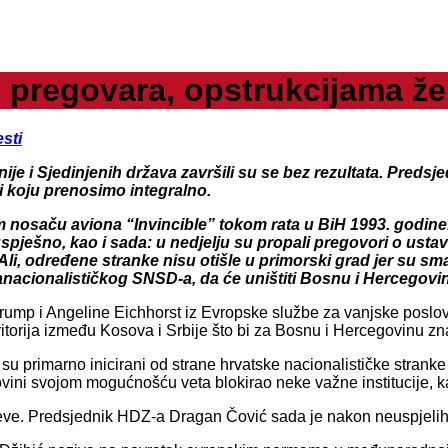
 pregovara, opstrukcijama žel
esti
e i Sjedinjenih država završili su se bez rezultata. Predsj
i koju prenosimo integralno.
nosaču aviona “Invincible” tokom rata u BiH 1993. godine. 
euspješno, kao i sada: u nedjelju su propali pregovori o usta
i, određene stranke nisu otišle u primorski grad jer su sma
ranacionalističkog SNSD-a, da će uništiti Bosnu i Hercegovi
mp i Angeline Eichhorst iz Evropske službe za vanjske poslove
teritorija između Kosova i Srbije što bi za Bosnu i Hercegovinu zn
su primarno inicirani od strane hrvatske nacionalističke strank
ni svojom mogućnošću veta blokirao neke važne institucije, ka
iljeve. Predsjednik HDZ-a Dragan Čović sada je nakon neuspjelih