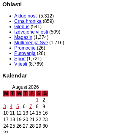
Oblasti
Aktuelnosti
(5,312)
Crna hronika
(859)
Globus
(541)
Izdvojene vijesti
(509)
Magazin
(1,374)
Multimedija Sve
(1,716)
Promocije
(26)
Putovanja
(28)
Sport
(1,721)
Vijesti
(8,769)
Kalendar
August 2026
M
T
W
T
F
S
S
1
2
3
4
5
6
7
8
9
10
11
12
13
14
15
16
17
18
19
20
21
22
23
24
25
26
27
28
29
30
31