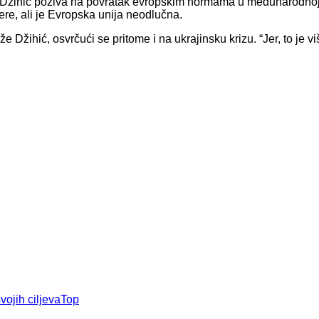
an Džihić poziva na povratak evropskim normama u međunarodnoj 
e, ali je Evropska unija neodlučna.
e Džihić, osvrčući se pritome i na ukrajinsku krizu. “Jer, to je 
vojih ciljeva
Top