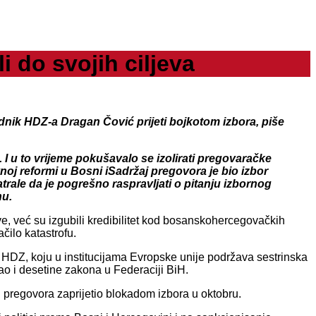
i do svojih ciljeva
ednik HDZ-a Dragan Čović prijeti bojkotom izbora, piše
I u to vrijeme pokušavalo se izolirati pregovaračke
vnoj reformi u Bosni iSadržaj pregovora je bio izbor
trale da je pogrešno raspravljati o pitanju izbornog
nu.
, već su izgubili kredibilitet kod bosanskohercegovačkih
ačilo katastrofu.
e HDZ, koju u institucijama Evropske unije podržava sestrinska
o i desetine zakona u Federaciji BiH.
 pregovora zaprijetio blokadom izbora u oktobru.