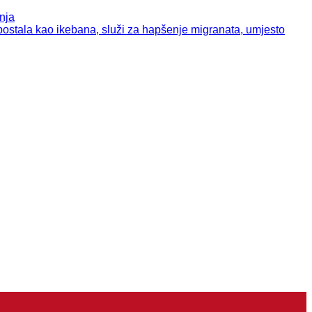
nja
tala kao ikebana, služi za hapšenje migranata, umjesto