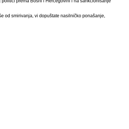
politici prema Bosni i Hercegovini i na sankcionisanje
više od smirivanja, vi dopuštate nasilničko ponašanje,