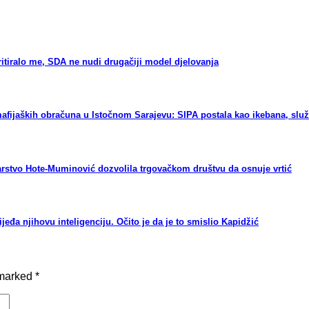
tiralo me, SDA ne nudi drugačiji model djelovanja
aških obračuna u Istočnom Sarajevu: SIPA postala kao ikebana, služi 
arstvo Hote-Muminović dozvolila trgovačkom društvu da osnuje vrtić
a njihovu inteligenciju. Očito je da je to smislio Kapidžić
 marked
*