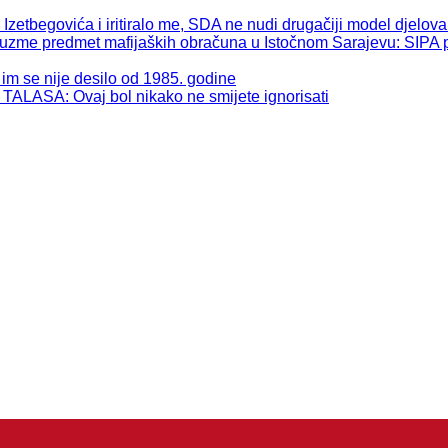
begovića i iritiralo me, SDA ne nudi drugačiji model djelova
 predmet mafijaških obračuna u Istočnom Sarajevu: SIPA pos
se nije desilo od 1985. godine
: Ovaj bol nikako ne smijete ignorisati