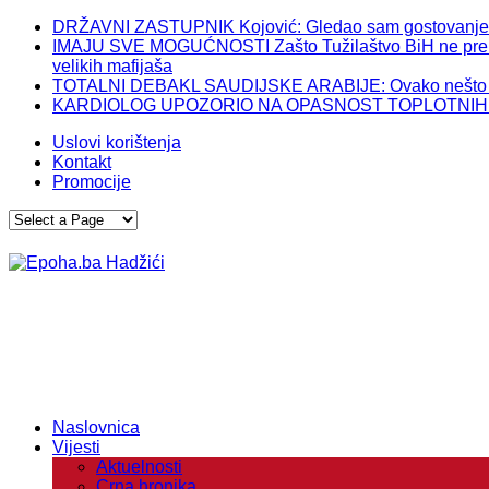
DRŽAVNI ZASTUPNIK Kojović: Gledao sam gostovanje Izet
IMAJU SVE MOGUĆNOSTI Zašto Tužilaštvo BiH ne preuzme
velikih mafijaša
TOTALNI DEBAKL SAUDIJSKE ARABIJE: Ovako nešto im 
KARDIOLOG UPOZORIO NA OPASNOST TOPLOTNIH TALASA
Uslovi korištenja
Kontakt
Promocije
Naslovnica
Vijesti
Aktuelnosti
Crna hronika