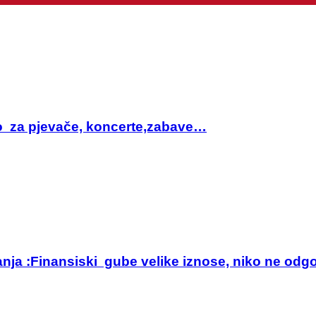
sto za pjevače, koncerte,zabave…
anja :Finansiski gube velike iznose, niko ne odg