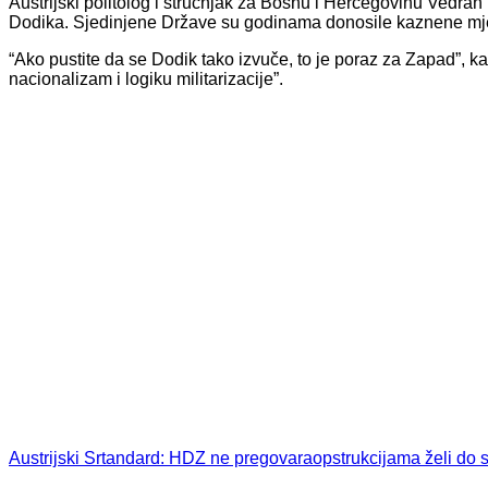
Austrijski politolog i stručnjak za Bosnu i Hercegovinu Vedr
Dodika. Sjedinjene Države su godinama donosile kaznene mjer
“Ako pustite da se Dodik tako izvuče, to je poraz za Zapad”, kaž
nacionalizam i logiku militarizacije”.
Austrijski Srtandard: HDZ ne pregovara
opstrukcijama želi do s