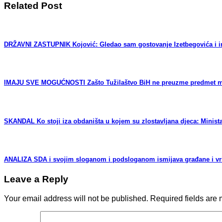
Related Post
DRŽAVNI ZASTUPNIK Kojović: Gledao sam gostovanje Izetbegovića i iri
IMAJU SVE MOGUĆNOSTI Zašto Tužilaštvo BiH ne preuzme predmet mafij
SKANDAL Ko stoji iza obdaništa u kojem su zlostavljana djeca: Minist
ANALIZA SDA i svojim sloganom i podsloganom ismijava građane i vrijeđ
Leave a Reply
Your email address will not be published.
Required fields are