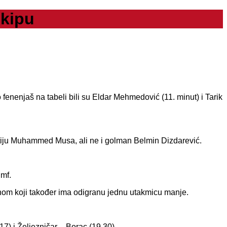
ekipu
o fenenjaš na tabeli bili su Eldar Mehmedović (11. minut) i Tarik
ostiju Muhammed Musa, ali ne i golman Belmin Dizdarević.
umf.
om koji također ima odigranu jednu utakmicu manje.
17) i Željezničar – Borac (19.30).