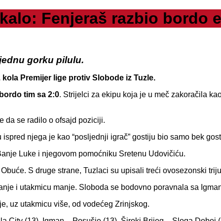
alo: Fenjeraš razbio bordo 
jednu gorku pilulu.
ola Premijer lige protiv Slobode iz Tuzle.
bordo tim sa 2:0
. Strijelci za ekipu koja je u meč zakoračila ka
da se radilo o ofsajd poziciji.
u ispred njega je kao “posljednji igrač” gostiju bio samo bek g
 Banje Luke i njegovom pomoćniku Sretenu Udovičiću.
buće. S druge strane, Tuzlaci su upisali treći ovosezonski trij
nje i utakmicu manje. Sloboda se bodovno poravnala sa Igman
je, uz utakmicu više, od vodećeg Zrinjskog.
a City (13), Igman – Posušje (13), Široki Brijeg – Sloga Doboj (