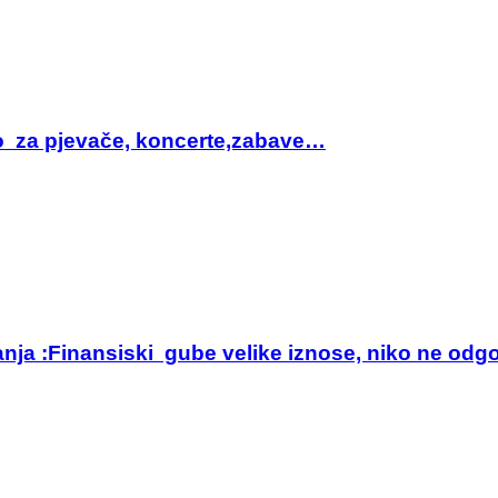
sto za pjevače, koncerte,zabave…
anja :Finansiski gube velike iznose, niko ne odg