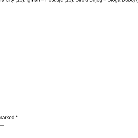
 marked
*