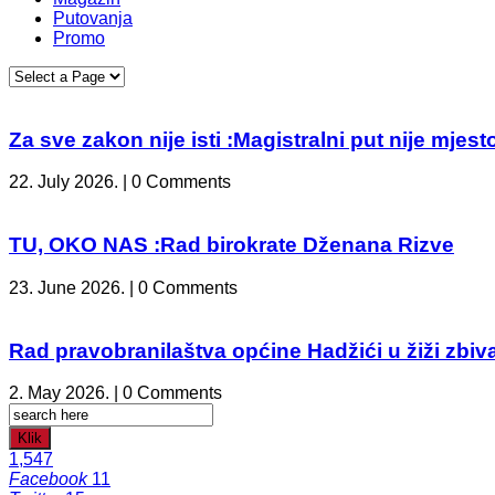
Putovanja
Promo
Za sve zakon nije isti :Magistralni put nije mje
22. July 2026. | 0 Comments
TU, OKO NAS :Rad birokrate Dženana Rizve
23. June 2026. | 0 Comments
Rad pravobranilaštva općine Hadžići u žiži zbiv
2. May 2026. | 0 Comments
Klik
1,547
Facebook
11