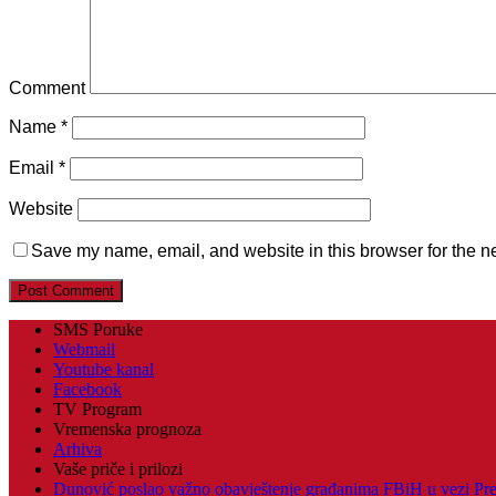
Comment
Name
*
Email
*
Website
Save my name, email, and website in this browser for the n
SMS Poruke
Webmail
Youtube kanal
Facebook
TV Program
Vremenska prognoza
Arhiva
Vaše priče i prilozi
Dunović poslao važno obavještenje građanima FBiH u vezi Pr