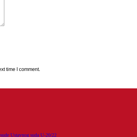
ext time I comment.
esude Ustavnog suda U-20/22