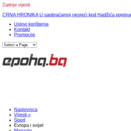
Zadnje vijesti
CRNA HRONIKA U saobraćajnoj nesreći kod Hadžića poginuo 
REAKCIJA Suljagić: Sad je jasno da iza napada na Memorijaln
Uslovi korištenja
Kontakt
Promocije
Naslovnica
Vijesti
»
Sport
Evropa i svijet
Magazin