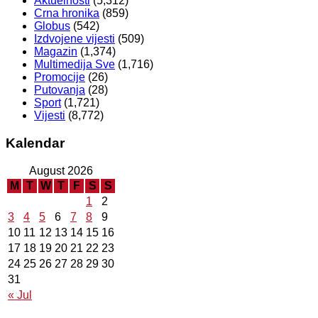
Aktuelnosti
(5,312)
Crna hronika
(859)
Globus
(542)
Izdvojene vijesti
(509)
Magazin
(1,374)
Multimedija Sve
(1,716)
Promocije
(26)
Putovanja
(28)
Sport
(1,721)
Vijesti
(8,772)
Kalendar
August 2026
M
T
W
T
F
S
S
1
2
3
4
5
6
7
8
9
10
11
12
13
14
15
16
17
18
19
20
21
22
23
24
25
26
27
28
29
30
31
« Jul