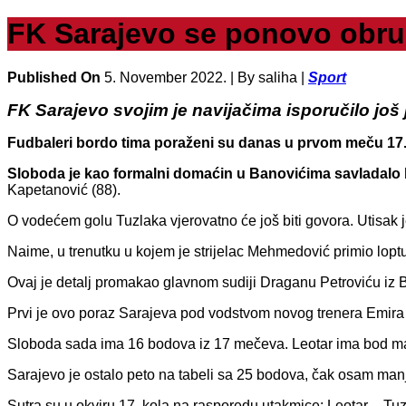
FK Sarajevo se ponovo obruk
Published On
5. November 2022. |
By saliha |
Sport
FK Sarajevo svojim je navijačima isporučilo još 
Fudbaleri bordo tima poraženi su danas u prvom meču 17. k
Sloboda je kao formalni domaćin u Banovićima savladalo 
Kapetanović (88).
O vodećem golu Tuzlaka vjerovatno će još biti govora. Utisak je 
Naime, u trenutku u kojem je strijelac Mehmedović primio lopt
Ovaj je detalj promakao glavnom sudiji Draganu Petroviću iz
Prvi je ovo poraz Sarajeva pod vodstvom novog trenera Emira O
Sloboda sada ima 16 bodova iz 17 mečeva. Leotar ima bod ma
Sarajevo je ostalo peto na tabeli sa 25 bodova, čak osam man
Sutra su u okviru 17. kola na rasporedu utakmice: Leotar – Tuzl