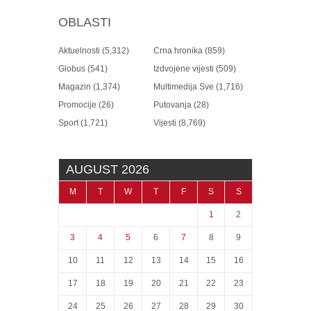
OBLASTI
Aktuelnosti
(5,312)
Crna hronika
(859)
Globus
(541)
Izdvojene vijesti
(509)
Magazin
(1,374)
Multimedija Sve
(1,716)
Promocije
(26)
Putovanja
(28)
Sport
(1,721)
Vijesti
(8,769)
AUGUST 2026
M
T
W
T
F
S
S
1
2
3
4
5
6
7
8
9
10
11
12
13
14
15
16
17
18
19
20
21
22
23
24
25
26
27
28
29
30