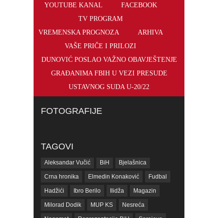
YOUTUBE KANAL
FACEBOOK
TV PROGRAM
VREMENSKA PROGNOZA
ARHIVA
VAŠE PRIČE I PRILOZI
DUNOVIĆ POSLAO VAŽNO OBAVJEŠTENJE
GRAĐANIMA FBIH U VEZI PRESUDE
USTAVNOG SUDA U-20/22
FOTOGRAFIJE
TAGOVI
Aleksandar Vučić
BiH
Bjelašnica
Crna hronika
Elmedin Konaković
Fudbal
Hadžići
Ibro Berilo
Ilidža
Magazin
Milorad Dodik
MUP KS
Nesreća