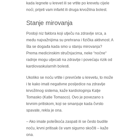
kada legnete u krevet ili se vrtite po krevetu cijele
noći, prijeti vam infarkt ili druga krvožilna bolest.
Stanje mirovanja
Postoji niz faktora koji utječu na zdravlje srca, a
među najvažnijima su prehrana i fizička aktivnost. A
šta se događa kada smo u stanju mirovanja?
Prema medicinskim stručnjacima, neke “noćne“
radnje mogu utjecati na zdravlje i povećaju rizik od
kardiovaskularnih bolesti.
Ukoliko se noću vrtite i prevrćete u krevetu, to može
i te kako imati negativne posljedice na zdravlje
krvožilnog sistema, kaže kardiologinja Katje
Tomasko (Katie Tomasco). Ovo je povezano s
krvnim pritiskom, koji se smanjuje kada čvrsto
spavate, rekla je ona.
– Ako imate poteškoća zaspati ili se često budite
noću, krvni pritisak će vam sigurno skočiti – kaže
ona.