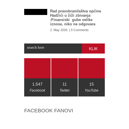
Rad pravobranilaštva općine
Hadžići u žiži zbivanja
:Finansiski gube velike
iznose, niko ne odgovara
2. May 2026. | 0 Comments
KLIK
1,547
11
15
Facebook
Twitter
YouTube
FACEBOOK FANOVI