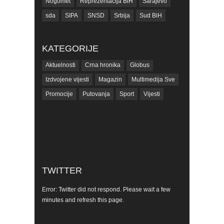
Nogomet
Reprezentacija BiH
Sarajevo
sda
SIPA
SNSD
Srbija
Sud BiH
Tarčin
Top
Tužilaštvo BiH
Tužilaštvo KS
ubistvo
Vrijeme
zdravlje
KATEGORIJE
zmajevi
Život
Aktuelnosti
Crna hronika
Globus
Izdvojene vijesti
Magazin
Multimedija Sve
Promocije
Putovanja
Sport
Vijesti
TWITTER
Error: Twitter did not respond. Please wait a few
minutes and refresh this page.