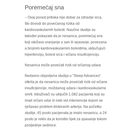
Poremećaj sna
– Ovaj porast pritiska nije dobar za zdravlje srca,
što dovodi do povećanog rizika od
kardiovaskularnih bolesti. Naučne studije su
također pokazale da je nesanica, poremećaj sna
koji otežava uranjanje u san ili spavanje, povezana
a brojnim kardiovaskularnim bolestima, uključujući
hipertenziju, bolest srca i srčanu insuficijenciju.
Nesanica može povećati rizik od srčanog udara
Nedavno objavljena studija u “Sleep Advances“
otkrila je da nesanica može povećati rizik od srčane
insuficijencije, moždanog udara i kardiovaskularne
smrti. Istraživači su uključili 1.082 pacijenta koji su
imali srčani udar ili neki vid intervencije kojom se
rješavao problem blokiranih arterija. Na početku
studije, 45 posto pacijenata je imalo nesanicu, a 24
posto je reklo da je koristilo lijek za spavanje tokom
posljednje sedmice.