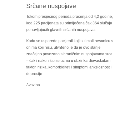
Srčane nuspojave
Tokom prosječnog perioda praćenja od 4,2 godine,
kod 225 pacijenata su primijećena čak 364 slučaja
ponavljajućih glavnih srčanih nuspojava.
Kada se usporede pacijenti koji su imali nesanicu s
onima koji nisu, utvrđeno je da je ovo stanje
značajno povezano s hroničnim nuspojavama srca
– čak i nakon što se uzmu u obzir kardiovaskularni
faktori rizika, komorbiditeti i simptomi anksioznosti i
depresije.
Avaz.ba