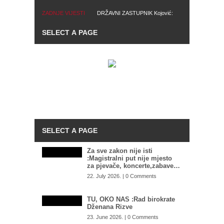
ZADNJE VIJESTI
DRŽAVNI ZASTUPNIK Kojović:
IMAJU SVE MOGUĆNOSTI
Gledao sam gostovanje
Zašto Tužilaštvo BiH ne
Izetbegovića i iritiralo me, SDA
preuzme predmet mafijaških
ne nudi drugačiji model
obračuna u Istočnom Sarajevu:
djelovanja
SIPA postala kao ikebana, služi
za hapšenje migranata, umjesto
velikih mafijaša
Za sve zakon nije isti
:Magistralni put nije mjesto
za pjevače, koncerte,zabave…
22. July 2026. | 0 Comments
TU, OKO NAS :Rad birokrate
Dženana Rizve
23. June 2026. | 0 Comments