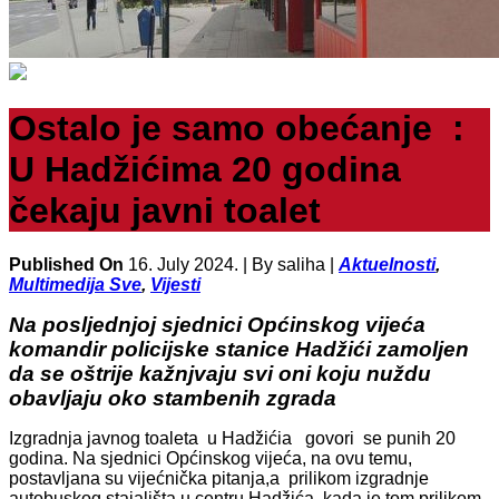
Ostalo je samo obećanje :
U Hadžićima 20 godina
čekaju javni toalet
Published On
16. July 2024. |
By saliha |
Aktuelnosti
,
Multimedija Sve
,
Vijesti
Na posljednjoj sjednici Općinskog vijeća
komandir policijske stanice Hadžići zamoljen
da se oštrije kažnjvaju svi oni koju nuždu
obavljaju oko stambenih zgrada
Izgradnja javnog toaleta u Hadžićia govori se punih 20
godina. Na sjednici Općinskog vijeća, na ovu temu,
postavljana su vijećnička pitanja,a prilikom izgradnje
autobuskog stajališta u centru Hadžića, kada je tom prilikom