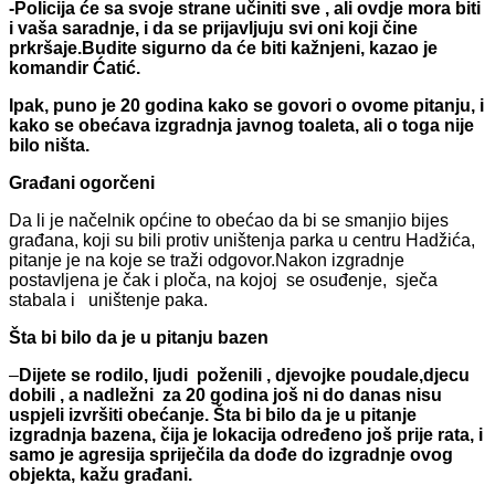
-Policija će sa svoje strane učiniti sve , ali ovdje mora biti
i vaša saradnje, i da se prijavljuju svi oni koji čine
prkršaje.Budite sigurno da će biti kažnjeni, kazao je
komandir Ćatić.
Ipak, puno je 20 godina kako se govori o ovome pitanju, i
kako se obećava izgradnja javnog toaleta, ali o toga nije
bilo ništa.
Građani ogorčeni
Da li je načelnik općine to obećao da bi se smanjio bijes
građana, koji su bili protiv uništenja parka u centru Hadžića,
pitanje je na koje se traži odgovor.Nakon izgradnje
postavljena je čak i ploča, na kojoj se osuđenje, sječa
stabala i uništenje paka.
Šta bi bilo da je u pitanju bazen
–
Dijete se rodilo, ljudi poženili , djevojke poudale,djecu
dobili , a nadležni za 20 godina još ni do danas nisu
uspjeli izvršiti obećanje. Šta bi bilo da je u pitanje
izgradnja bazena, čija je lokacija određeno još prije rata, i
samo je agresija spriječila da dođe do izgradnje ovog
objekta, kažu građani.