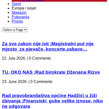
Sport
Evropa i svijet
Magazin
Putovanja
Promo
Za sve zakon nije isti :Magistralni put nije
mjesto za pjevače, koncerte,zabave…
22. July 2026. | 0 Comments
TU, OKO NAS :Rad birokrate Dženana Rizve
23. June 2026. | 0 Comments
Rad pravobranilaštva općine Hadžići u žiži
zbivanja :Finansiski gube velike iznose, niko
ne odgovara