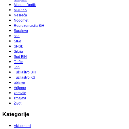
Milorad Dodik
MUP KS
Nesreća
Nogomet
Reprezentacija BiH
Sarajevo
sda
SIPA
SNSD
Srbija
Sud BiH
Tarčin
Top
Tužilaštvo BiH
Tužilaštvo KS
ubistvo
Vrijeme
zdravlje
zmajevi
Život
Kategorije
Aktuelnosti