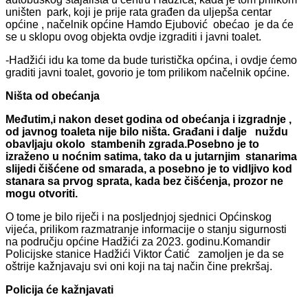
uništen park, koji je prije rata građen da uljepša centar
općine , načelnik općine Hamdo Ejubović obećao je da će
se u sklopu ovog objekta ovdje izgraditi i javni toalet.
-Hadžići idu ka tome da bude turistička općina, i ovdje ćemo
graditi javni toalet, govorio je tom prilikom načelnik općine.
Ništa od obećanja
Međutim,i nakon deset godina od obećanja i izgradnje ,
od javnog toaleta nije bilo ništa. Građani i dalje nuždu
obavljaju okolo stambenih zgrada.Posebno je to
izraženo u noćnim satima, tako da u jutarnjim stanarima
slijedi čišćene od smarada, a posebno je to vidljivo kod
stanara sa prvog sprata, kada bez čišćenja, prozor ne
mogu otvoriti.
O tome je bilo riječi i na posljednjoj sjednici Općinskog
vijeća, prilikom razmatranje informacije o stanju sigurnosti
na području općine Hadžići za 2023. godinu.Komandir
Policijske stanice Hadžići Viktor Ćatić zamoljen je da se
oštrije kažnjavaju svi oni koji na taj način čine prekršaj.
Policija će kažnjavati