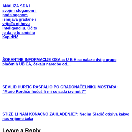
ANALIZA SDA i
svojim sloganom i
podsloganom
ismijava građane i
vrijeđa njihovu
inteligenciju. Očito
je da je to smislio
Kapidžić
ŠOKANTNE INFORMACIJE OSA-e: U BiH se nalaze dvije grupe
plaćenih UBICA, čekaju naredbe od…
SEVLID HURTIĆ RASPALIO PO GRADONAČELNIKU MOSTARA:
“Mario Kordiću hoćeš li mi se sada izvinuti?”
STIŽE LI NAM KONAČNO ZAHLAĐENJE?: Nedim Sladić otkriva kakvo
nas vrijeme čeka
Leave a Reply