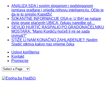
ANALIZA SDA i svojim sloganom i podsloganom
ismijava građane i vrijeđa njihovu inteligenciju. Očito je
da je to smislio Kapidžić
ŠOKANTNE INFORMACIJE OSA-e: U BiH se nalaze
dvije grupe plaćenih UBICA, čekaju naredbe od…
SEVLID HURTIĆ RASPALIO PO GRADONAČELNIKU
MOSTARA: “Mario Kordiću hoćeš li mi se sada
izvinuti?”
STIŽE LI NAM KONAČNO ZAHLAĐENJE?: Nedim
Sladić otkriva kakvo nas vrijeme čeka
Uslovi korištenja
Kontakt
Promocije