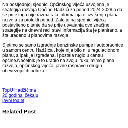
Na posljednjoj sjednici Općinskog vijeća usvojena je
strategija razvoja Općine Hadžići za period 2024-2028,a da
se prije toga nije razmatrala informacija o izvršenju plana
razvoja za protekli period. Zato je na sjednici vijeća
postavljeno pitanje da se prije usvajanja ove značjne
strategije na dnevni red stavi informacija šta je planirano, a
šta urađeno u planovima razvoja.
Sjetimo se samo izgradnje benzinske pumpe i autopraonice
u samom centru Hadžića , koje nije bilo ni u regulacionom
planu, a ipak je izgrađena, i postala ruglo u centru
općine.Načelnik je to uradio na svoju ruku, mimo plana
razvoja, općinskog vijeća, javne rasprave i drugih
obevezujućih odluka.
Top
U Hadžićima
20 godina čekaju
javni toalet
Related Post