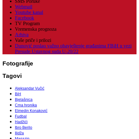
SMS Poruke
Webmail
Youtube kanal
Facebook
TV Program
Vremenska prognoza
Arhiva
Vaše priče i prilozi
Dunović poslao važno obavještenje građanima FBiH u vezi
Presude Ustavnog suda U-20/22
Fotografije
Tagovi
Aleksandar Vučić
BiH
Bjelašnica
Crna hronika
Elmedin Konaković
Fudbal
Hadžići
Ibro Berilo
Ilidža
Magazin