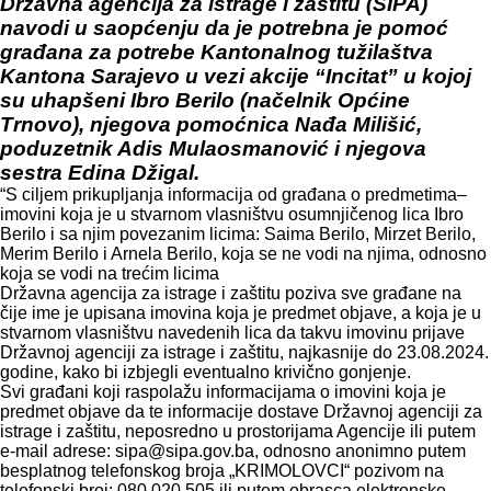
Državna agencija za istrage i zaštitu (SIPA)
navodi u saopćenju da je potrebna je pomoć
građana za potrebe Kantonalnog tužilaštva
Kantona Sarajevo u vezi akcije “Incitat” u kojoj
su uhapšeni Ibro Berilo (načelnik Općine
Trnovo), njegova pomoćnica Nađa Milišić,
poduzetnik Adis Mulaosmanović i njegova
sestra Edina Džigal.
“S ciljem prikupljanja informacija od građana o predmetima–
imovini koja je u stvarnom vlasništvu osumnjičenog lica Ibro
Berilo i sa njim povezanim licima: Saima Berilo, Mirzet Berilo,
Merim Berilo i Arnela Berilo, koja se ne vodi na njima, odnosno
koja se vodi na trećim licima
Državna agencija za istrage i zaštitu poziva sve građane na
čije ime je upisana imovina koja je predmet objave, a koja je u
stvarnom vlasništvu navedenih lica da takvu imovinu prijave
Državnoj agenciji za istrage i zaštitu, najkasnije do 23.08.2024.
godine, kako bi izbjegli eventualno krivično gonjenje.
Svi građani koji raspolažu informacijama o imovini koja je
predmet objave da te informacije dostave Državnoj agenciji za
istrage i zaštitu, neposredno u prostorijama Agencije ili putem
e-mail adrese: sipa@sipa.gov.ba, odnosno anonimno putem
besplatnog telefonskog broja „KRIMOLOVCI“ pozivom na
telefonski broj: 080 020 505 ili putem obrasca elektronske