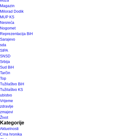
Ilidža
Magazin
Milorad Dodik
MUP KS
Nesreća
Nogomet
Reprezentacija BiH
Sarajevo
sda
SIPA
SNSD
Srbija
Sud BiH
Tarčin
Top
Tužilaštvo BiH
Tužilaštvo KS
ubistvo
Vrijeme
zdravlje
zmajevi
Život
Kategorije
Aktuelnosti
Crna hronika