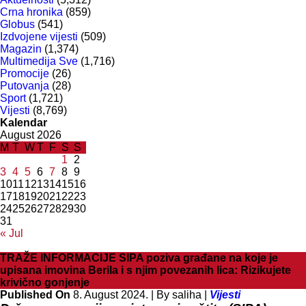
Crna hronika
(859)
Globus
(541)
Izdvojene vijesti
(509)
Magazin
(1,374)
Multimedija Sve
(1,716)
Promocije
(26)
Putovanja
(28)
Sport
(1,721)
Vijesti
(8,769)
Kalendar
August 2026
M
T
W
T
F
S
S
1
2
3
4
5
6
7
8
9
10
11
12
13
14
15
16
17
18
19
20
21
22
23
24
25
26
27
28
29
30
31
« Jul
TRAŽE INFORMACIJE SIPA poziva građane na koje je
upisana imovina Berila i s njim povezanih lica: Rizikujete
krivično gonjenje
Published On
8. August 2024. |
By saliha |
Vijesti