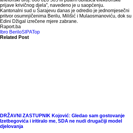
prijave krivičnog djela”, navedeno je u saopćenju.
Kantonalni sud u Sarajevu danas je odredio je jednomjesečni
pritvor osumnjičenima Berilu, Milišić i Mulaosmanoviću, dok su
Edini Džigal izrečene mjere zabrane.
Raport.ba
Ibro Berilo
SIPA
Top
Related Post
DRŽAVNI ZASTUPNIK Kojović: Gledao sam gostovanje
Izetbegovića i iritiralo me, SDA ne nudi drugačiji model
djelovanja