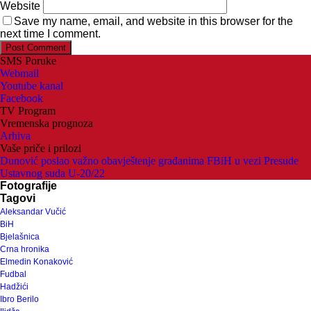
Website
Save my name, email, and website in this browser for the
next time I comment.
SMS Poruke
Webmail
Youtube kanal
Facebook
TV Program
Vremenska prognoza
Arhiva
Vaše priče i prilozi
Dunović poslao važno obavještenje građanima FBiH u vezi Presude
Ustavnog suda U-20/22
Fotografije
Tagovi
Aleksandar Vučić
BiH
Bjelašnica
Crna hronika
Elmedin Konaković
Fudbal
Hadžići
Ibro Berilo