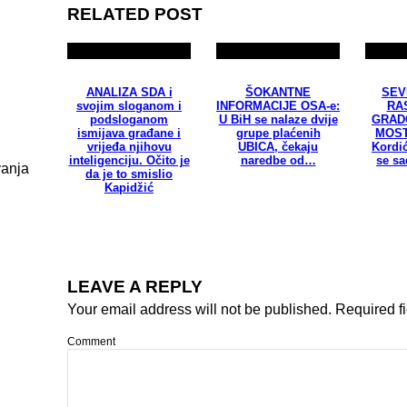
RELATED POST
ANALIZA SDA i
ŠOKANTNE
SEV
svojim sloganom i
INFORMACIJE OSA-e:
RA
podsloganom
U BiH se nalaze dvije
GRAD
ismijava građane i
grupe plaćenih
MOST
vrijeđa njihovu
UBICA, čekaju
Kordić
inteligenciju. Očito je
naredbe od…
se sa
vanja
da je to smislio
Kapidžić
LEAVE A REPLY
Your email address will not be published.
Required f
Comment