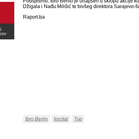
Podsjetimo, Ibro Berilo je uhapšen u sklopu akcije ko
Džigala i Nađu Milišić te bivšeg direktora Sarajevo
Raport.ba
5
Tube
Ibro Berilo
Inicitat
Top