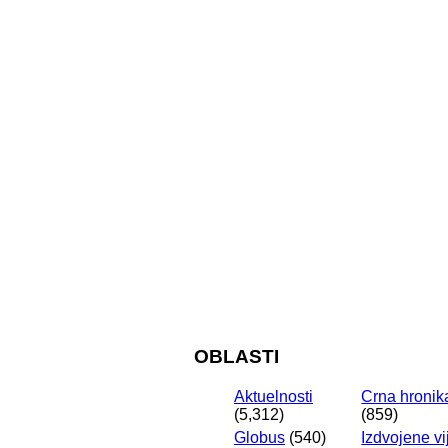
OBLASTI
Aktuelnosti
Crna hronik
(5,312)
(859)
Globus
(540)
Izdvojene vi