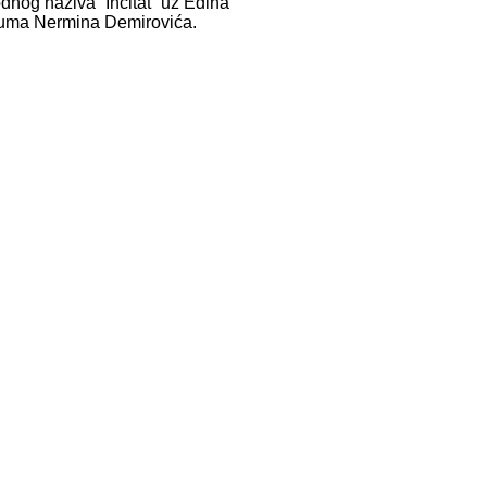
dnog naziva “Incitat” uz Edina
-šuma Nermina Demirovića.