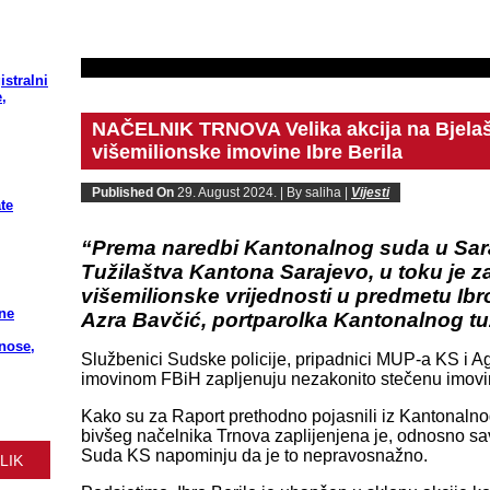
istralni
,
NAČELNIK TRNOVA Velika akcija na Bjelašn
višemilionske imovine Ibre Berila
Published On
29. August 2024. |
By saliha |
Vijesti
te
“Prema naredbi Kantonalnog suda u Sara
Tužilaštva Kantona Sarajevo, u toku je z
višemilionske vrijednosti u predmetu Ibro 
ne
Azra Bavčić, portparolka Kantonalnog tu
znose,
Službenici Sudske policije, pripadnici MUP-a KS i A
imovinom FBiH zapljenuju nezakonito stečenu imovi
Kako su za Raport prethodno pojasnili iz Kantonaln
bivšeg načelnika Trnova zaplijenjena je, odnosno sa
Suda KS napominju da je to nepravosnažno.
LIK