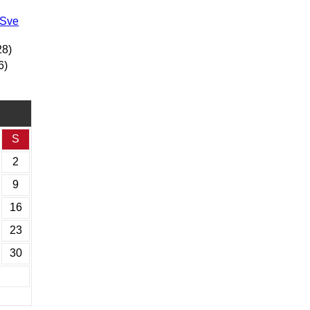
 Sve
28)
6)
S
2
9
16
23
30