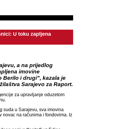
ici: U toku zapljena
jevu, a na prijedlog
apljena imovine
Berilo i drugi”, kazala je
žilaštva Sarajevo za Raport.
gencije za upravljanje oduzetom
nu.
og suda u Sarajevu, sva imovina
v novac na računima i fondovima. Iz