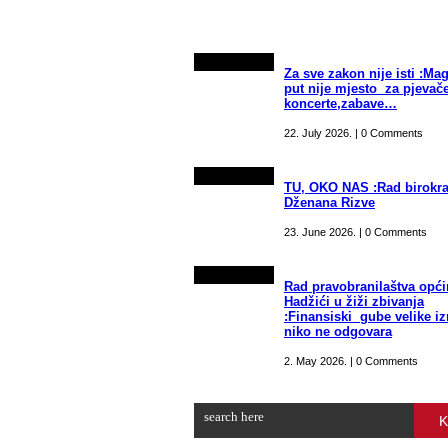
Za sve zakon nije isti :Mag
put nije mjesto za pjevače
koncerte,zabave…
22. July 2026. | 0 Comments
TU, OKO NAS :Rad birokra
Dženana Rizve
23. June 2026. | 0 Comments
Rad pravobranilaštva opći
Hadžići u žiži zbivanja
:Finansiski gube velike i
niko ne odgovara
2. May 2026. | 0 Comments
K