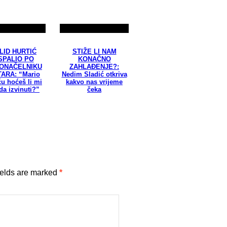
LID HURTIĆ
STIŽE LI NAM
SPALIO PO
KONAČNO
ONAČELNIKU
ZAHLAĐENJE?:
ARA: “Mario
Nedim Sladić otkriva
u hoćeš li mi
kakvo nas vrijeme
da izvinuti?”
čeka
ields are marked
*