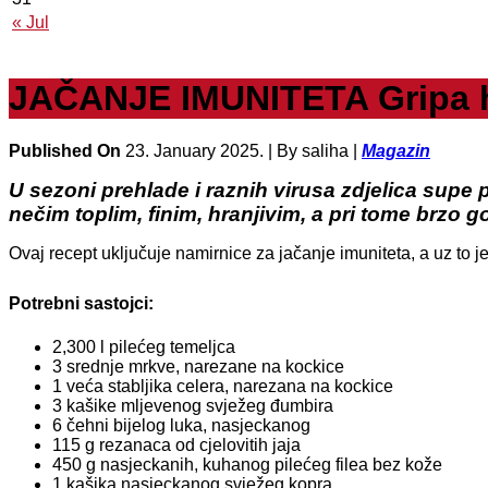
« Jul
JAČANJE IMUNITETA Gripa har
Published On
23. January 2025. |
By saliha |
Magazin
U sezoni prehlade i raznih virusa zdjelica supe p
nečim toplim, finim, hranjivim, a pri tome brzo g
Ovaj recept uključuje namirnice za jačanje imuniteta, a uz to j
Potrebni sastojci:
2,300 l pilećeg temeljca
3 srednje mrkve, narezane na kockice
1 veća stabljika celera, narezana na kockice
3 kašike mljevenog svježeg đumbira
6 čehni bijelog luka, nasjeckanog
115 g rezanaca od cjelovitih jaja
450 g nasjeckanih, kuhanog pilećeg filea bez kože
1 kašika nasjeckanog svježeg kopra