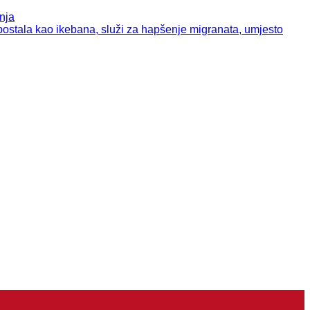
nja
tala kao ikebana, služi za hapšenje migranata, umjesto