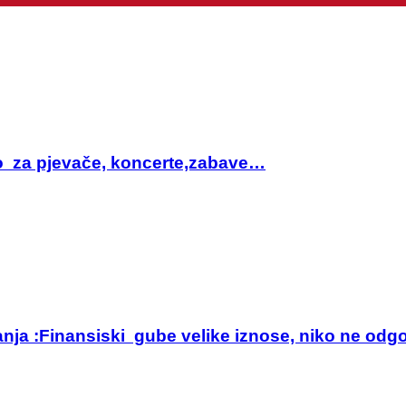
sto za pjevače, koncerte,zabave…
anja :Finansiski gube velike iznose, niko ne odg