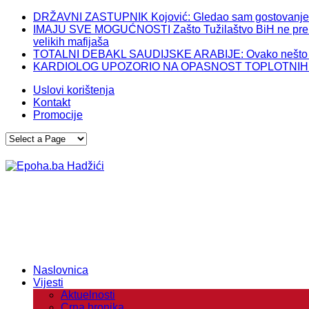
DRŽAVNI ZASTUPNIK Kojović: Gledao sam gostovanje Izet
IMAJU SVE MOGUĆNOSTI Zašto Tužilaštvo BiH ne preuzme
velikih mafijaša
TOTALNI DEBAKL SAUDIJSKE ARABIJE: Ovako nešto im 
KARDIOLOG UPOZORIO NA OPASNOST TOPLOTNIH TALASA
Uslovi korištenja
Kontakt
Promocije
Naslovnica
Vijesti
Aktuelnosti
Crna hronika