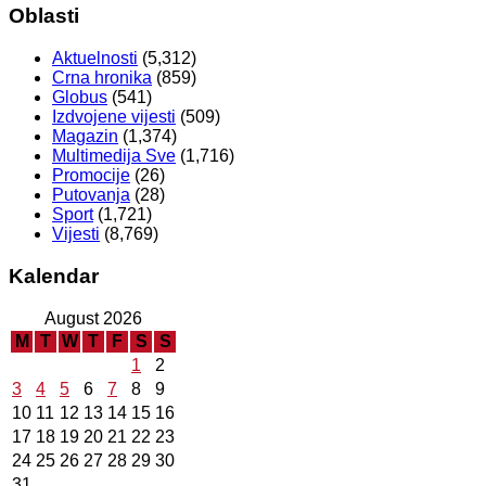
Oblasti
Aktuelnosti
(5,312)
Crna hronika
(859)
Globus
(541)
Izdvojene vijesti
(509)
Magazin
(1,374)
Multimedija Sve
(1,716)
Promocije
(26)
Putovanja
(28)
Sport
(1,721)
Vijesti
(8,769)
Kalendar
August 2026
M
T
W
T
F
S
S
1
2
3
4
5
6
7
8
9
10
11
12
13
14
15
16
17
18
19
20
21
22
23
24
25
26
27
28
29
30
31