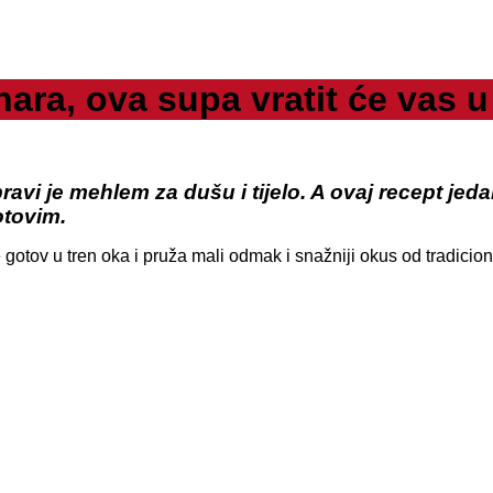
a, ova supa vratit će vas u 
ravi je mehlem za dušu i tijelo. A ovaj recept jed
otovim.
e gotov u tren oka i pruža mali odmak i snažniji okus od tradicio