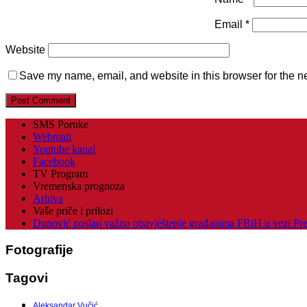
Email
*
Website
Save my name, email, and website in this browser for the n
SMS Poruke
Webmail
Youtube kanal
Facebook
TV Program
Vremenska prognoza
Arhiva
Vaše priče i prilozi
Dunović poslao važno obavještenje građanima FBiH u vezi Pr
Fotografije
Tagovi
Aleksandar Vučić