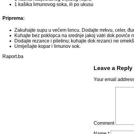
1 kašika limunovog soka, ili po ukusu
Priprema:
Zakuhajte supu u većem loncu. Dodajte mrkvu, celer, đumbi
Kuhajte bez poklopca na srednje jakoj vatri dok povrće 
Dodajte rezance i piletinu; kuhajte dok rezanci ne omekš
Umiješajte kopar i limunov sok.
Raport.ba
Leave a Reply
Your email address 
Comment
Name
*