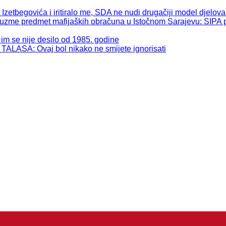
begovića i iritiralo me, SDA ne nudi drugačiji model djelova
 predmet mafijaških obračuna u Istočnom Sarajevu: SIPA pos
se nije desilo od 1985. godine
: Ovaj bol nikako ne smijete ignorisati