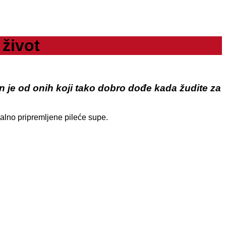
život
an je od onih koji tako dobro dođe kada žudite za
nalno pripremljene pileće supe.