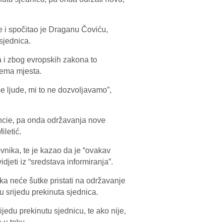
e i spočitao je Draganu Čoviću,
sjednica.
 i zbog evropskih zakona to
nema mjesta.
e ljude, mi to ne dozvoljavamo”,
ncie, pa onda održavanja nove
iletić.
vnika, te je kazao da je “ovakav
djeti iz “sredstava informiranja”.
a neće šutke pristati na održavanje
srijedu prekinuta sjednica.
rijedu prekinutu sjednicu, te ako nije,