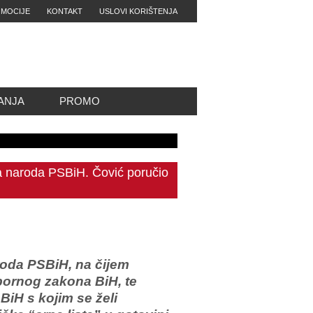
MOCIJE
KONTAKT
USLOVI KORIŠTENJA
ANJA
PROMO
 naroda PSBiH. Čović poručio
roda PSBiH, na čijem
ornog zakona BiH, te
BiH s kojim se želi