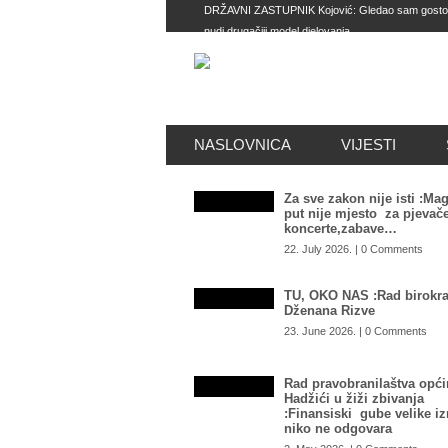
DRŽAVNI ZASTUPNIK Kojović: Gledao sam gostovanj
nudi drugačiji model djelovanja
IMAJU SVE MOGUĆNOSTI Zašto Tužilaštvo BiH n
obračuna u Istočnom Sarajevu: SIPA postala kao i
umjesto velikih mafijaša
TOTALNI DEBAKL SAUDIJSKE ARABIJE: Ovako nešt
KARDIOLOG UPOZORIO NA OPASNOST TOPLOTNI
NASLOVNICA
VIJESTI
smijete ignorisati
Za sve zakon nije isti :Mag
put nije mjesto za pjevače
koncerte,zabave…
22. July 2026. | 0 Comments
TU, OKO NAS :Rad birokra
Dženana Rizve
23. June 2026. | 0 Comments
Rad pravobranilaštva opći
Hadžići u žiži zbivanja
:Finansiski gube velike i
niko ne odgovara