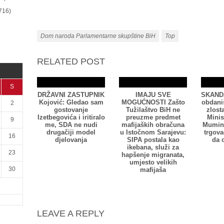
716)
Dom naroda Parlamentarne skupštine BiH
Top
RELATED POST
S
DRŽAVNI ZASTUPNIK
IMAJU SVE
SKANDA
Kojović: Gledao sam
MOGUĆNOSTI Zašto
obdani
2
gostovanje
Tužilaštvo BiH ne
zlost
Izetbegovića i iritiralo
preuzme predmet
Minis
9
me, SDA ne nudi
mafijaških obračuna
Mumino
drugačiji model
u Istočnom Sarajevu:
trgov
16
djelovanja
SIPA postala kao
da 
ikebana, služi za
23
hapšenje migranata,
umjesto velikih
30
mafijaša
LEAVE A REPLY