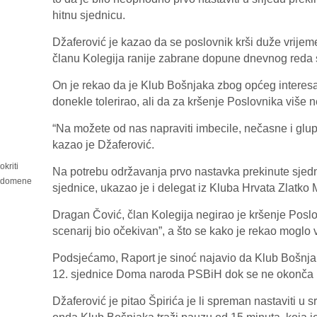
hitnu sjednicu.
Džaferović je kazao da se poslovnik krši duže vrijem
članu Kolegija ranije zabrane dopune dnevnog reda 
On je rekao da je Klub Bošnjaka zbog općeg interesa
donekle tolerirao, ali da za kršenje Poslovnika više 
“Na možete od nas napraviti imbecile, nečasne i glup
kazao je Džaferović.
kriti
Na potrebu održavanja prvo nastavka prekinute sjed
i domene
sjednice, ukazao je i delegat iz Kluba Hrvata Zlatko M
Dragan Čović, član Kolegija negirao je kršenje Poslo
scenarij bio očekivan”, a što se kako je rekao moglo vi
Podsjećamo, Raport je sinoć najavio da Klub Bošnjak
12. sjednice Doma naroda PSBiH dok se ne okonča u 
Džaferović je pitao Špirića je li spreman nastaviti u s