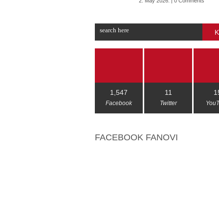
2. May 2026. | 0 Comments
K
1,547
11
1
Facebook
Twitter
You
FACEBOOK FANOVI