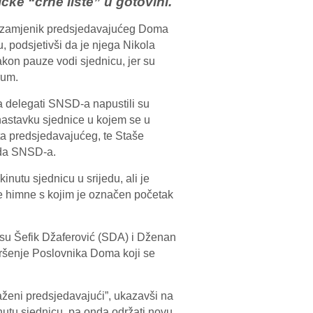
ke “crne liste” u gotovini.
, zamjenik predsjedavajućeg Doma
u, podsjetivši da je njega Nikola
akon pauze vodi sjednicu, jer su
rum.
la delegati SNSD-a napustili su
i nastavku sjednice u kojem se u
sta predsjedavajućeg, te Staše
eda SNSD-a.
nutu sjednicu u srijedu, ali je
nje himne s kojim je označen početak
i su Šefik Džaferović (SDA) i Dženan
kršenje Poslovnika Doma koji se
aženi predsjedavajući”, ukazavši na
inutu sjednicu, pa onda održati novu,