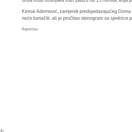
onda Klub Bošnjaka traži pauzu od 15 minuta, koja je
Kemal Ademović, zamjenik predsjedavajućeg Doma n
neće tumačiti, ali je pročitao stenogram sa sjednice p
Raport.ba
9)