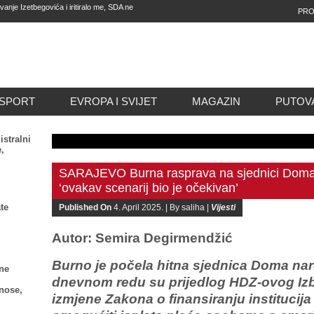
e Izetbegovića i iritiralo me, SDA ne
PRO
e preuzme predmet mafijaških
kebana, služi za hapšenje migranata,
o im se nije desilo od 1985. godine
H TALASA: Ovaj bol nikako ne
SPORT
EVROPA I SVIJET
MAGAZIN
PUTOV
istralni
,
SARAJEVO Burna rasprava na sjednici Doma
‘ovakav scenarij bio je očekivan’
te
Published On
4. April 2025. |
By saliha |
Vijesti
Autor: Semira Degirmendžić
Burno je počela hitna sjednica Doma na
ne
dnevnom redu su prijedlog HDZ-ovog Izb
znose,
izmjene Zakona o finansiranju institucija 