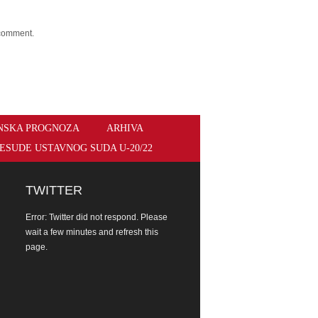
 comment.
NSKA PROGNOZA
ARHIVA
ESUDE USTAVNOG SUDA U-20/22
TWITTER
Error: Twitter did not respond. Please
wait a few minutes and refresh this
page.