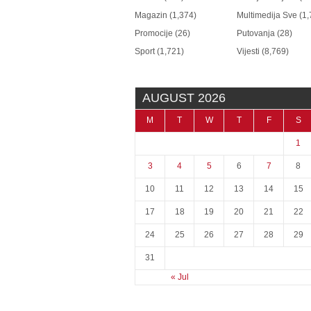
Magazin
(1,374)
Multimedija Sve
(1,
Promocije
(26)
Putovanja
(28)
Sport
(1,721)
Vijesti
(8,769)
AUGUST 2026
M
T
W
T
F
S
1
3
4
5
6
7
8
10
11
12
13
14
15
17
18
19
20
21
22
24
25
26
27
28
29
31
« Jul