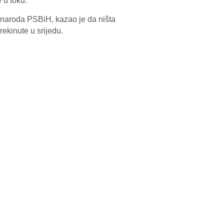
 u toku.
aroda PSBiH, kazao je da ništa
rekinute u srijedu.