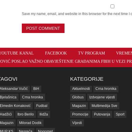
Save my name, email, and website in this browser for the next time I
YOUTUBE KANAL
FACEBOOK
TV PROGRAM
VREME
OVIĆ POSLAO VAŽNO OBAVJEŠTENJE GRAĐANIMA FBIH U VEZI PR
TAGOVI
KATEGORIJE
Aleksandar Vučić
BiH
Aktuelnosti
Crna hronika
Bjelašnica
Crna hronika
Globus
Izdvojene vijesti
Elmedin Konaković
Fudbal
Magazin
Multimedija Sve
Hadžići
Ibro Berilo
Ilidža
Promocije
Putovanja
Sport
Magazin
Milorad Dodik
Vijesti
MUP KS
Nesreća
Nogomet