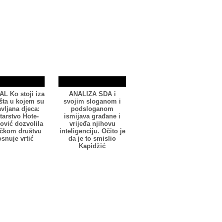
L Ko stoji iza
ANALIZA SDA i
šta u kojem su
svojim sloganom i
avljana djeca:
podsloganom
tarstvo Hote-
ismijava građane i
vić dozvolila
vrijeđa njihovu
ačkom društvu
inteligenciju. Očito je
osnuje vrtić
da je to smislio
Kapidžić