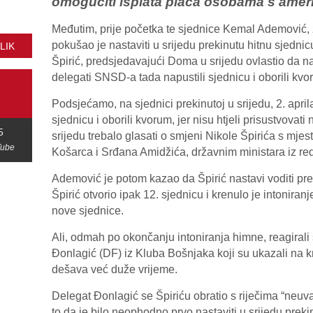
omogućiti isplata plaća osobama s američ
Međutim, prije početka te sjednice Kemal Ademović
pokušao je nastaviti u srijedu prekinutu hitnu sjednic
LIK
Špirić, predsjedavajući Doma u srijedu ovlastio da n
delegati SNSD-a tada napustili sjednicu i oborili kvo
Podsjećamo, na sjednici prekinutoj u srijedu, 2. apri
sjednicu i oborili kvorum, jer nisu htjeli prisustvovat
5
srijedu trebalo glasati o smjeni Nikole Špirića s mje
Tube
Košarca i Srđana Amidžića, državnim ministara iz r
Ademović je potom kazao da Špirić nastavi voditi preki
Špirić otvorio ipak 12. sjednicu i krenulo je intonira
nove sjednice.
Ali, odmah po okončanju intoniranja himne, reagiral
Đonlagić (DF) iz Kluba Bošnjaka koji su ukazali na 
dešava već duže vrijeme.
Delegat Đonlagić se Špiriću obratio s riječima “neuv
to da je bilo neophodno prvo nastaviti u srijedu prek