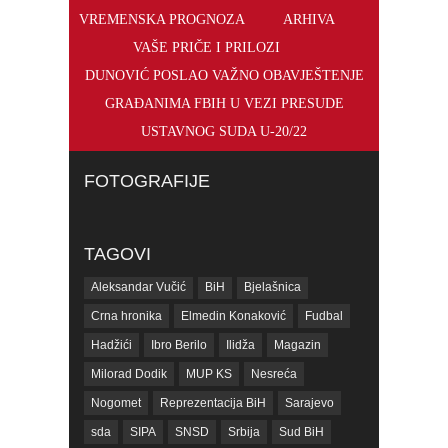
VREMENSKA PROGNOZA
ARHIVA
VAŠE PRIČE I PRILOZI
DUNOVIĆ POSLAO VAŽNO OBAVJEŠTENJE
GRAĐANIMA FBIH U VEZI PRESUDE
USTAVNOG SUDA U-20/22
FOTOGRAFIJE
TAGOVI
Aleksandar Vučić
BiH
Bjelašnica
Crna hronika
Elmedin Konaković
Fudbal
Hadžići
Ibro Berilo
Ilidža
Magazin
Milorad Dodik
MUP KS
Nesreća
Nogomet
Reprezentacija BiH
Sarajevo
sda
SIPA
SNSD
Srbija
Sud BiH