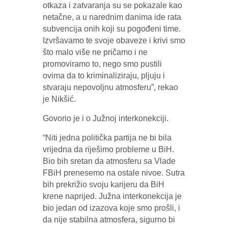
otkaza i zatvaranja su se pokazale kao
netačne, a u narednim danima ide rata
subvencija onih koji su pogođeni time.
Izvršavamo te svoje obaveze i krivi smo
što malo više ne pričamo i ne
promoviramo to, nego smo pustili
ovima da to kriminaliziraju, pljuju i
stvaraju nepovoljnu atmosferu”, rekao
je Nikšić.
Govorio je i o Južnoj interkonekciji.
“Niti jedna politička partija ne bi bila
vrijedna da riješimo probleme u BiH.
Bio bih sretan da atmosferu sa Vlade
FBiH prenesemo na ostale nivoe. Sutra
bih prekrižio svoju karijeru da BiH
krene naprijed. Južna interkonekcija je
bio jedan od izazova koje smo prošli, i
da nije stabilna atmosfera, sigurno bi