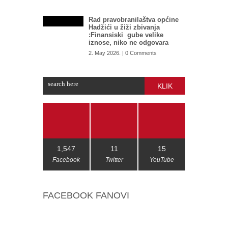
Rad pravobranilaštva općine
Hadžići u žiži zbivanja
:Finansiski gube velike
iznose, niko ne odgovara
2. May 2026. | 0 Comments
KLIK
1,547
11
15
Facebook
Twitter
YouTube
FACEBOOK FANOVI