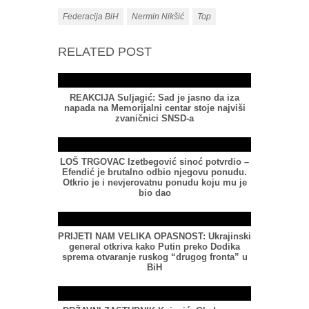
Federacija BiH
Nermin Nikšić
Top
RELATED POST
REAKCIJA Suljagić: Sad je jasno da iza
napada na Memorijalni centar stoje najviši
zvaničnici SNSD-a
LOŠ TRGOVAC Izetbegović sinoć potvrdio –
Efendić je brutalno odbio njegovu ponudu.
Otkrio je i nevjerovatnu ponudu koju mu je
bio dao
PRIJETI NAM VELIKA OPASNOST: Ukrajinski
general otkriva kako Putin preko Dodika
sprema otvaranje ruskog “drugog fronta” u
BiH