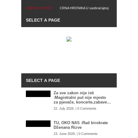
ZADNJE VIJESTI
CRNA HRONIKA U saobraćajnoj
REAKCIJA Suljagić: Sad je jasno
nesreći kod Hadžića poginuo
da iza napada na Memorijalni
motociklista
centar stoje najviši zvaničnici
SNSD-a
Za sve zakon nije isti
:Magistralni put nije mjesto
za pjevače, koncerte,zabave…
22. July 2026. | 0 Comments
TU, OKO NAS :Rad birokrate
Dženana Rizve
23. June 2026. | 0 Comments