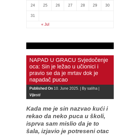
24
25
26
27
28
29
30
31
« Jul
NAPAD U GRACU Svjedočenje
oca: Sin je ležao u učionici i
pravio se da je mrtav dok je
napadač pucao
Published On
10. June 2025. |
By saliha |
Vijesti
Kada me je sin nazvao kući i
rekao da neko puca u školi,
isprva sam mislio da je to
šala, izjavio je potreseni otac