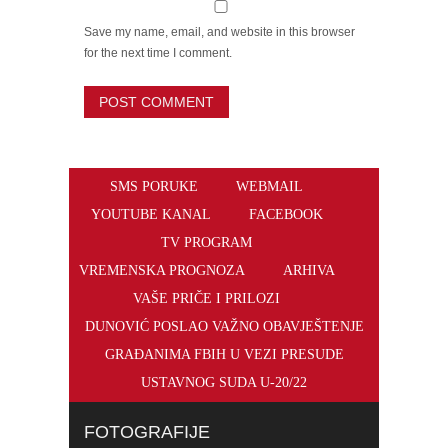
Save my name, email, and website in this browser
for the next time I comment.
SMS PORUKE
WEBMAIL
YOUTUBE KANAL
FACEBOOK
TV PROGRAM
VREMENSKA PROGNOZA
ARHIVA
VAŠE PRIČE I PRILOZI
DUNOVIĆ POSLAO VAŽNO OBAVJEŠTENJE
GRAĐANIMA FBIH U VEZI PRESUDE
USTAVNOG SUDA U-20/22
FOTOGRAFIJE