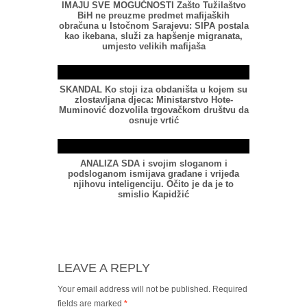
IMAJU SVE MOGUĆNOSTI Zašto Tužilaštvo
BiH ne preuzme predmet mafijaških
obračuna u Istočnom Sarajevu: SIPA postala
kao ikebana, služi za hapšenje migranata,
umjesto velikih mafijaša
SKANDAL Ko stoji iza obdaništa u kojem su
zlostavljana djeca: Ministarstvo Hote-
Muminović dozvolila trgovačkom društvu da
osnuje vrtić
ANALIZA SDA i svojim sloganom i
podsloganom ismijava građane i vrijeđa
njihovu inteligenciju. Očito je da je to
smislio Kapidžić
LEAVE A REPLY
Your email address will not be published.
Required
fields are marked
*