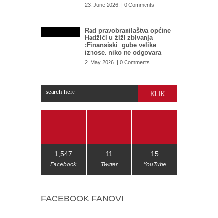
23. June 2026. | 0 Comments
Rad pravobranilaštva općine
Hadžići u žiži zbivanja
:Finansiski gube velike
iznose, niko ne odgovara
2. May 2026. | 0 Comments
KLIK
1,547
11
15
Facebook
Twitter
YouTube
FACEBOOK FANOVI