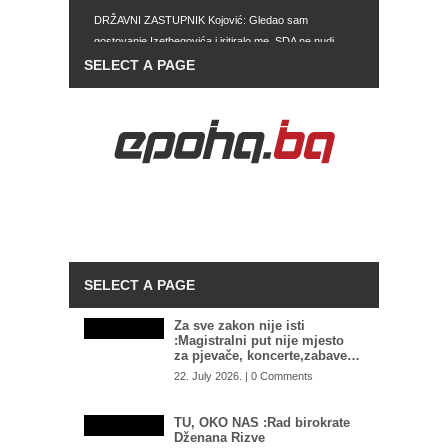
DRŽAVNI ZASTUPNIK Kojović: Gledao sam
gostovanje Izetbegovića i iritiralo me, SDA ne nudi
drugačiji model djelovanja
IMAJU SVE MOGUĆNOSTI Zašto Tužilaštvo BiH ne
preuzme predmet mafijaških obračuna u Istočnom
Sarajevu: SIPA postala kao ikebana, služi za
hapšenje migranata, umjesto velikih mafijaša
TOTALNI DEBAKL SAUDIJSKE ARABIJE: Ovako
nešto im se nije desilo od 1985. godine
KARDIOLOG UPOZORIO NA OPASNOST
TOPLOTNIH TALASA: Ovaj bol nikako ne smijete
ignorisati
Za sve zakon nije isti
:Magistralni put nije mjesto
za pjevače, koncerte,zabave…
22. July 2026. | 0 Comments
TU, OKO NAS :Rad birokrate
Dženana Rizve