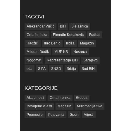
TAGOVI
Aleksandar Vučić
BiH
Bjelašnica
Crna hronika
Elmedin Konaković
Fudbal
Hadžići
Ibro Berilo
Ilidža
Magazin
Milorad Dodik
MUP KS
Nesreća
Nogomet
Reprezentacija BiH
Sarajevo
sda
SIPA
SNSD
Srbija
Sud BiH
Tarčin
Top
Tužilaštvo BiH
Tužilaštvo KS
ubistvo
Vrijeme
zdravlje
KATEGORIJE
zmajevi
Život
Aktuelnosti
Crna hronika
Globus
Izdvojene vijesti
Magazin
Multimedija Sve
Promocije
Putovanja
Sport
Vijesti