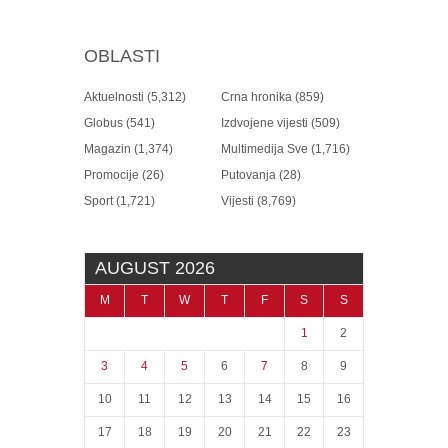
OBLASTI
Aktuelnosti
(5,312)
Crna hronika
(859)
Globus
(541)
Izdvojene vijesti
(509)
Magazin
(1,374)
Multimedija Sve
(1,716)
Promocije
(26)
Putovanja
(28)
Sport
(1,721)
Vijesti
(8,769)
AUGUST 2026
M
T
W
T
F
S
S
1
2
3
4
5
6
7
8
9
10
11
12
13
14
15
16
17
18
19
20
21
22
23