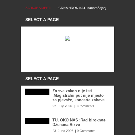
ZADNJE VIJESTI
CRNA HRONIKA U saobraćajnoj
REAKCIJA Suljagić: Sad je jasno
nesreći kod Hadžića poginuo
da iza napada na Memorijalni
motociklista
centar stoje najviši zvaničnici
SNSD-a
Za sve zakon nije isti
:Magistralni put nije mjesto
za pjevače, koncerte,zabave…
22. July 2026. | 0 Comments
TU, OKO NAS :Rad birokrate
Dženana Rizve
23. June 2026. | 0 Comments