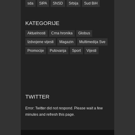
sda
SIPA
SNSD
Srbija
Sud BiH
Tarčin
Top
Tužilaštvo BiH
Tužilaštvo KS
ubistvo
Vrijeme
zdravlje
KATEGORIJE
zmajevi
Život
Aktuelnosti
Crna hronika
Globus
Izdvojene vijesti
Magazin
Multimedija Sve
Promocije
Putovanja
Sport
Vijesti
TWITTER
Error: Twitter did not respond. Please wait a few
minutes and refresh this page.