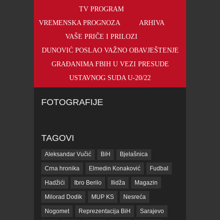
TV PROGRAM
VREMENSKA PROGNOZA
ARHIVA
VAŠE PRIČE I PRILOZI
DUNOVIĆ POSLAO VAŽNO OBAVJEŠTENJE
GRAĐANIMA FBIH U VEZI PRESUDE
USTAVNOG SUDA U-20/22
FOTOGRAFIJE
TAGOVI
Aleksandar Vučić
BiH
Bjelašnica
Crna hronika
Elmedin Konaković
Fudbal
Hadžići
Ibro Berilo
Ilidža
Magazin
Milorad Dodik
MUP KS
Nesreća
Nogomet
Reprezentacija BiH
Sarajevo