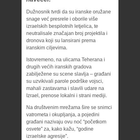
Dužnosnik tvrdi da su iranske oružane
snage već presrele i oborile više
izraelskih bespilotnih letjelica, te
neutralisale značajan broj projektila i
dronova koji su lansirani prema
iranskim ciljevima.
Istovremeno, na ulicama Teherana i
drugih većih iranskih gradova
zabilježene su scene slavlja – građani
su uzvikivali parole podrške vojsci,
mahali zastavama i slavili udare na
Izrael, prenose lokalni i strani mediji.
Na društvenim mrežama šire se snimci
vatrometa i okupljanja, a pojedini
građani nazivaju ovu noć “početkom
osvete” za, kako kažu, “godine
izraelske agresije”.