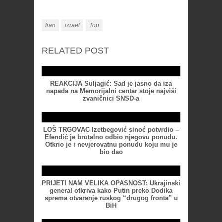
Iran
izrael
Top
RELATED POST
REAKCIJA Suljagić: Sad je jasno da iza
napada na Memorijalni centar stoje najviši
zvaničnici SNSD-a
LOŠ TRGOVAC Izetbegović sinoć potvrdio –
Efendić je brutalno odbio njegovu ponudu.
Otkrio je i nevjerovatnu ponudu koju mu je
bio dao
PRIJETI NAM VELIKA OPASNOST: Ukrajinski
general otkriva kako Putin preko Dodika
sprema otvaranje ruskog “drugog fronta” u
BiH