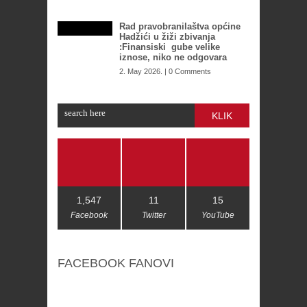
Rad pravobranilaštva općine
Hadžići u žiži zbivanja
:Finansiski gube velike
iznose, niko ne odgovara
2. May 2026. | 0 Comments
KLIK
1,547
11
15
Facebook
Twitter
YouTube
FACEBOOK FANOVI