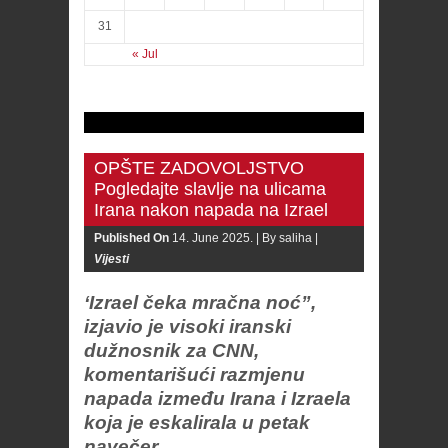
31
« Jul
OPŠTE ZADOVOLJSTVO
Pogledajte slavlje na ulicama
Irana nakon napada na Izrael
Published On
14. June 2025. |
By saliha |
Vijesti
‘Izrael čeka mračna noć”,
izjavio je visoki iranski
dužnosnik za CNN,
komentarišući razmjenu
napada između Irana i Izraela
koja je eskalirala u petak
navečer.