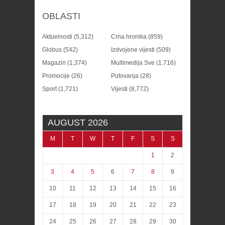
OBLASTI
Aktuelnosti
(5,312)
Crna hronika
(859)
Globus
(542)
Izdvojene vijesti
(509)
Magazin
(1,374)
Multimedija Sve
(1,716)
Promocije
(26)
Putovanja
(28)
Sport
(1,721)
Vijesti
(8,772)
AUGUST 2026
M
T
W
T
F
S
S
1
2
3
4
5
6
7
8
9
10
11
12
13
14
15
16
17
18
19
20
21
22
23
24
25
26
27
28
29
30