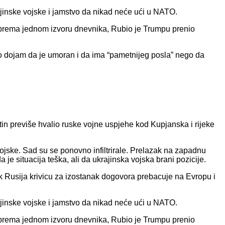
rajinske vojske i jamstvo da nikad neće ući u NATO.
a prema jednom izvoru dnevnika, Rubio je Trumpu prenio
io dojam da je umoran i da ima “pametnijeg posla” nego da
utin previše hvalio ruske vojne uspjehe kod Kupjanska i rijeke
ojske. Sad su se ponovno infiltrirale. Prelazak na zapadnu
 situacija teška, ali da ukrajinska vojska brani pozicije.
 Rusija krivicu za izostanak dogovora prebacuje na Evropu i
rajinske vojske i jamstvo da nikad neće ući u NATO.
a prema jednom izvoru dnevnika, Rubio je Trumpu prenio