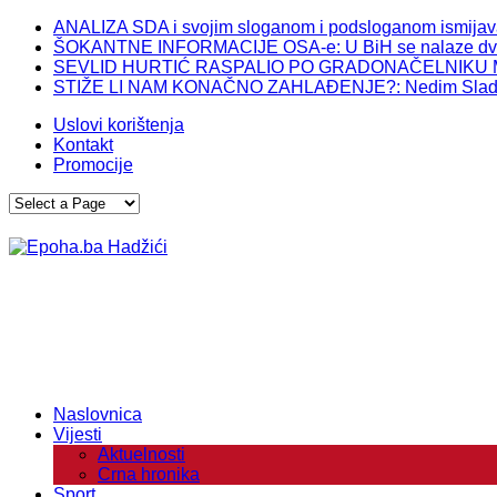
ANALIZA SDA i svojim sloganom i podsloganom ismijava gr
ŠOKANTNE INFORMACIJE OSA-e: U BiH se nalaze dvij
SEVLID HURTIĆ RASPALIO PO GRADONAČELNIKU MOSTAR
STIŽE LI NAM KONAČNO ZAHLAĐENJE?: Nedim Sladić o
Uslovi korištenja
Kontakt
Promocije
Naslovnica
Vijesti
Aktuelnosti
Crna hronika
Sport