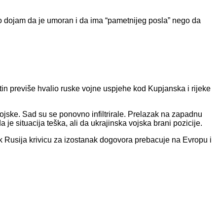
io dojam da je umoran i da ima “pametnijeg posla” nego da
utin previše hvalio ruske vojne uspjehe kod Kupjanska i rijeke
ojske. Sad su se ponovno infiltrirale. Prelazak na zapadnu
 situacija teška, ali da ukrajinska vojska brani pozicije.
 Rusija krivicu za izostanak dogovora prebacuje na Evropu i