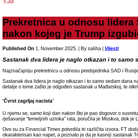
« Jul
Prekretnica u odnosu lidera
nakon kojeg je Trump izgubio
Published On
1. November 2025. |
By saliha |
Vijesti
Sastanak dva lidera je naglo otkazan i to sam
Najznačajniju prekretnicu u odnosu predsjednika SAD i Rusije
Sastanak dva lidera je naglo otkazan i to samo sedam dana 
detalje o tome zašto je odgođen sastanak u Mađarskoj, te ot
‘Čvrst zagrljaj nacista’
U njemu se, samo koji dan nakon što je pao dogovor o susretu,
rješavanje “temeljnih uzroka” rata, poručila je Moskva, dok je L
Ovo su za Financial Times potvrdila tri različita izvora. FT do
okarakterisan kao napet, a poznato je da je kasniji sastanak