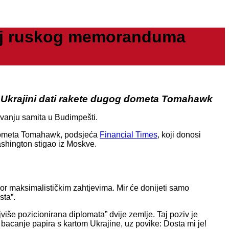
ržaj ruskog memoranduma
e Ukrajini dati rakete dugog dometa Tomahawk
ivanju samita u Budimpešti.
g dometa Tomahawk, podsjeća
Financial Times
, koji donosi
shington stigao iz Moskve.
or maksimalističkim zahtjevima. Mir će donijeti samo
sta”.
jviše pozicionirana diplomata” dvije zemlje. Taj poziv je
acanje papira s kartom Ukrajine, uz povike: Dosta mi je!