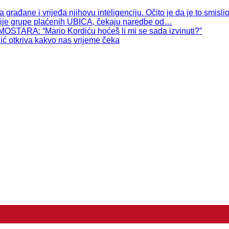
ađane i vrijeđa njihovu inteligenciju. Očito je da je to smisli
e grupe plaćenih UBICA, čekaju naredbe od…
A: “Mario Kordiću hoćeš li mi se sada izvinuti?”
tkriva kakvo nas vrijeme čeka