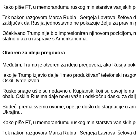
Kako piše FT, u memorandumu ruskog ministarstva vanjskih posl
Tek nakon razgovora Marca Rubia i Sergeja Lavrova, šefova di
zaključak da Rusija jednostavno ne pokazuje želju za pravim
Očekivano Trump nije bio impresioniran njihovom pozicijom, r
stalno ulazi u rasprave s Amerikancima.
Otvoren za ideju pregovora
Međutim, Trump je otvoren za ideju pregovora, ako Rusija pok
Iako je Trump izjavio da je “imao produktivan” telefonski razgo
Oskil, tvrde izvori.
Ruske snage ušle su nedavno u Kupjansk, koji su osvojile na p
obalu Oskila Rusima daje novu važnu odskočnu dasku za daljnje 
Sudeći prema svemu ovome, opet je došlo do stagnacije u amer
Ukrajinu.
Kako piše FT, u memorandumu ruskog ministarstva vanjskih posl
Tek nakon razgovora Marca Rubia i Sergeja Lavrova, šefova di