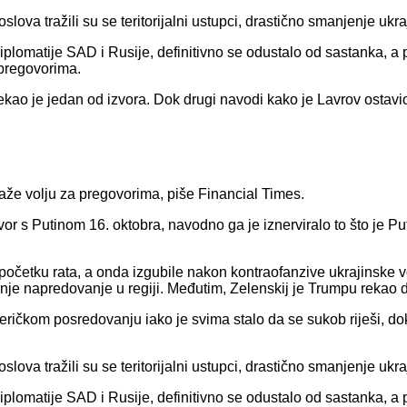
ova tražili su se teritorijalni ustupci, drastično smanjenje uk
plomatije SAD i Rusije, definitivno se odustalo od sastanka, 
 pregovorima.
ekao je jedan od izvora. Dok drugi navodi kako je Lavrov ostav
aže volju za pregovorima, piše Financial Times.
vor s Putinom 16. oktobra, navodno ga je iznerviralo to što je P
očetku rata, a onda izgubile nakon kontraofanzive ukrajinske v
napredovanje u regiji. Međutim, Zelenskij je Trumpu rekao da je
ičkom posredovanju iako je svima stalo da se sukob riješi, dok
ova tražili su se teritorijalni ustupci, drastično smanjenje uk
plomatije SAD i Rusije, definitivno se odustalo od sastanka, 