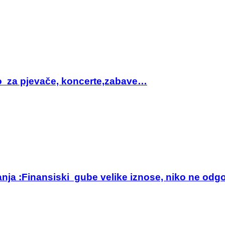
sto za pjevače, koncerte,zabave…
anja :Finansiski gube velike iznose, niko ne odg