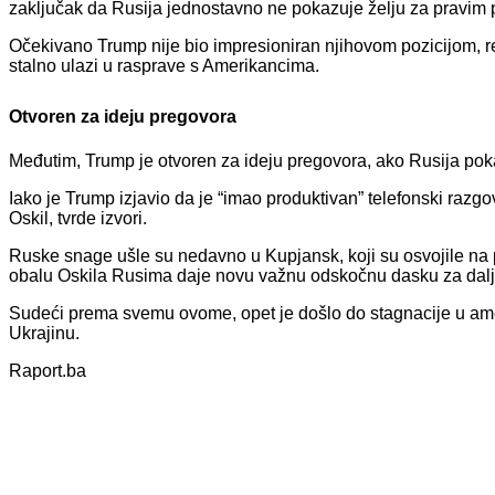
zaključak da Rusija jednostavno ne pokazuje želju za pravim
Očekivano Trump nije bio impresioniran njihovom pozicijom, r
stalno ulazi u rasprave s Amerikancima.
Otvoren za ideju pregovora
Međutim, Trump je otvoren za ideju pregovora, ako Rusija pok
Iako je Trump izjavio da je “imao produktivan” telefonski razgo
Oskil, tvrde izvori.
Ruske snage ušle su nedavno u Kupjansk, koji su osvojile na p
obalu Oskila Rusima daje novu važnu odskočnu dasku za daljnje 
Sudeći prema svemu ovome, opet je došlo do stagnacije u amer
Ukrajinu.
Raport.ba