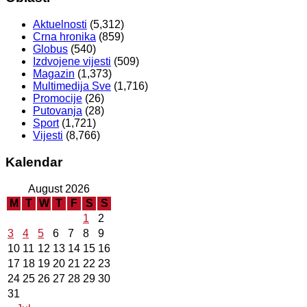
Aktuelnosti
(5,312)
Crna hronika
(859)
Globus
(540)
Izdvojene vijesti
(509)
Magazin
(1,373)
Multimedija Sve
(1,716)
Promocije
(26)
Putovanja
(28)
Sport
(1,721)
Vijesti
(8,766)
Kalendar
August 2026
M
T
W
T
F
S
S
1
2
3
4
5
6
7
8
9
10
11
12
13
14
15
16
17
18
19
20
21
22
23
24
25
26
27
28
29
30
31