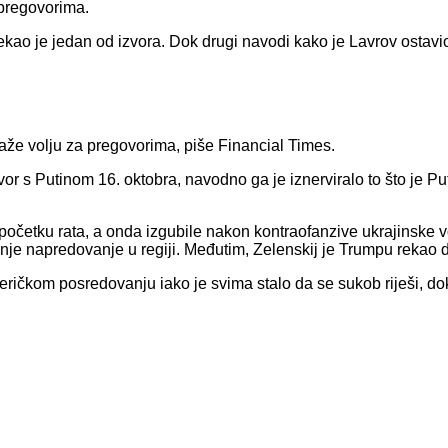
 pregovorima.
ekao je jedan od izvora. Dok drugi navodi kako je Lavrov ostav
aže volju za pregovorima, piše Financial Times.
vor s Putinom 16. oktobra, navodno ga je iznerviralo to što je P
očetku rata, a onda izgubile nakon kontraofanzive ukrajinske v
napredovanje u regiji. Međutim, Zelenskij je Trumpu rekao da je
ičkom posredovanju iako je svima stalo da se sukob riješi, dok