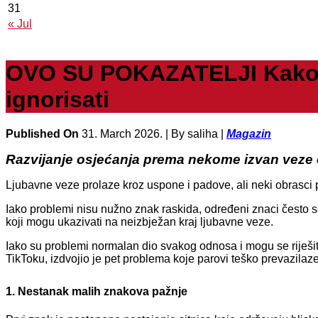
31
« Jul
OVO SU POKAZATELJI Kako pre
ignorisati
Published On
31. March 2026. |
By saliha |
Magazin
Razvijanje osjećanja prema nekome izvan veze 
Ljubavne veze prolaze kroz uspone i padove, ali neki obrasci 
Iako problemi nisu nužno znak raskida, određeni znaci često s
koji mogu ukazivati na neizbježan kraj ljubavne veze.
Iako su problemi normalan dio svakog odnosa i mogu se riješiti 
TikToku, izdvojio je pet problema koje parovi teško prevazilaze
1. Nestanak malih znakova pažnje