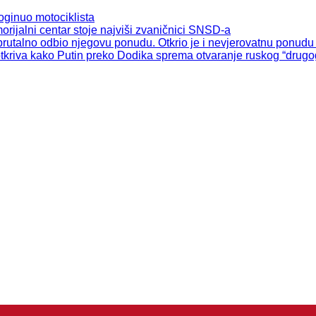
ginuo motociklista
ijalni centar stoje najviši zvaničnici SNSD-a
utalno odbio njegovu ponudu. Otkrio je i nevjerovatnu ponudu 
iva kako Putin preko Dodika sprema otvaranje ruskog “drugog