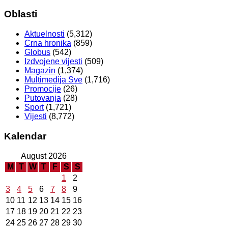
Oblasti
Aktuelnosti
(5,312)
Crna hronika
(859)
Globus
(542)
Izdvojene vijesti
(509)
Magazin
(1,374)
Multimedija Sve
(1,716)
Promocije
(26)
Putovanja
(28)
Sport
(1,721)
Vijesti
(8,772)
Kalendar
August 2026
M
T
W
T
F
S
S
1
2
3
4
5
6
7
8
9
10
11
12
13
14
15
16
17
18
19
20
21
22
23
24
25
26
27
28
29
30