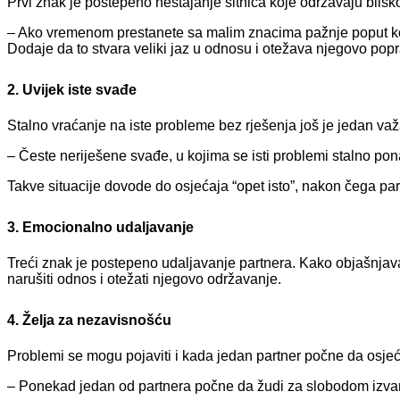
Prvi znak je postepeno nestajanje sitnica koje održavaju blisko
– Ako vremenom prestanete sa malim znacima pažnje poput kompl
Dodaje da to stvara veliki jaz u odnosu i otežava njegovo popra
2. Uvijek iste svađe
Stalno vraćanje na iste probleme bez rješenja još je jedan va
– Česte neriješene svađe, u kojima se isti problemi stalno pona
Takve situacije dovode do osjećaja “opet isto”, nakon čega pa
3. Emocionalno udaljavanje
Treći znak je postepeno udaljavanje partnera. Kako objašnjav
narušiti odnos i otežati njegovo održavanje.
4. Želja za nezavisnošću
Problemi se mogu pojaviti i kada jedan partner počne da osj
– Ponekad jedan od partnera počne da žudi za slobodom izvan v