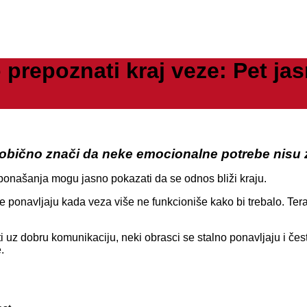
poznati kraj veze: Pet jasn
obično znači da neke emocionalne potrebe nisu z
ponašanja mogu jasno pokazati da se odnos bliži kraju.
e ponavljaju kada veza više ne funkcioniše kako bi trebalo. Ter
uz dobru komunikaciju, neki obrasci se stalno ponavljaju i često 
.