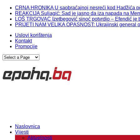
CRNA HRONIKA U saobraćajnoj nesreći kod Hadžića po
REAKCIJA Suljagić: Sad je jasno da iza napada na Memor
LOŠ TRGOVAC Izetbegović sinoć potvrdio – Efendić je br
PRIJETI NAM VELIKA OPASNOST: Ukrajinski general otkr
Uslovi korištenja
Kontakt
Promocije
Naslovnica
Vijesti
Aktuelnosti