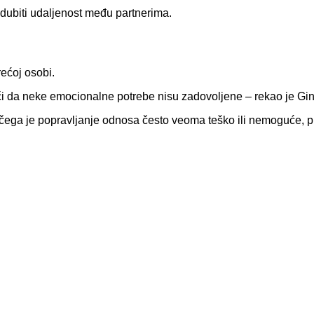
odubiti udaljenost među partnerima.
rećoj osobi.
 da neke emocionalne potrebe nisu zadovoljene – rekao je Gint
 čega je popravljanje odnosa često veoma teško ili nemoguće, 