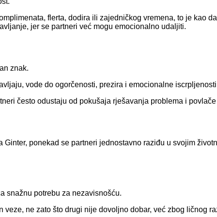
st.
imenata, flerta, dodira ili zajedničkog vremena, to je kao da s
vljanje, jer se partneri već mogu emocionalno udaljiti.
žan znak.
vljaju, vode do ogorčenosti, prezira i emocionalne iscrpljenosti
rtneri često odustaju od pokušaja rješavanja problema i povlače
a Ginter, ponekad se partneri jednostavno raziđu u svojim živo
eća snažnu potrebu za nezavisnošću.
eze, ne zato što drugi nije dovoljno dobar, već zbog ličnog raz