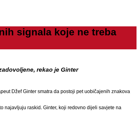
ih signala koje ne treba
adovoljene, rekao je Ginter
apeut Džef Ginter smatra da postoji pet uobičajenih znakova
najavljuju raskid. Ginter, koji redovno dijeli savjete na