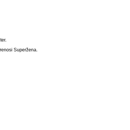
er.
prenosi Superžena.