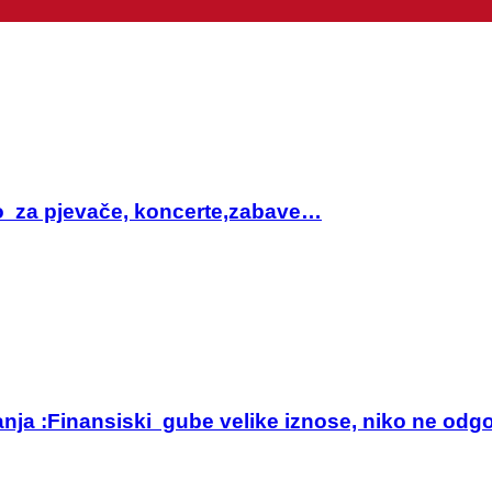
sto za pjevače, koncerte,zabave…
anja :Finansiski gube velike iznose, niko ne odg