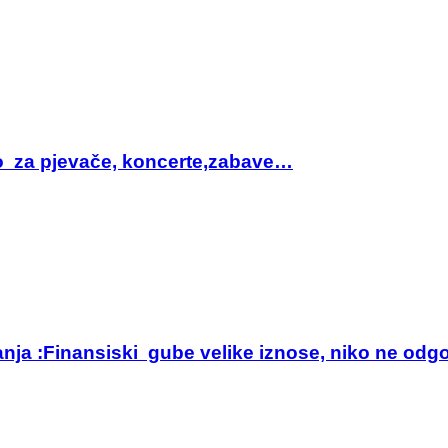
sto za pjevače, koncerte,zabave…
anja :Finansiski gube velike iznose, niko ne odg