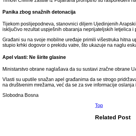
Timovi Civilne zaštite iz Fujairaha promptno su raspoređeni n
Panika zbog snažnih detonacija
Tijekom poslijepodneva, stanovnici diljem Ujedinjenih Arapskih
isključivo rezultat uspješnih obaranja neprijateljskih letjelica i 
Građani su na svoje mobilne uređaje primili višestruka hitna 
stupio krhki dogovor o prekidu vatre, što ukazuje na naglu eska
Apel vlasti: Ne širite glasine
Ministarstvo obrane naglašava da su sustavi zračne obrane UAE-
Vlasti su uputile snažan apel građanima da se strogo pridržavaj
na društvenim mrežama, već da se za sve informacije oslanja i
Slobodna Bosna
Top
Related Post