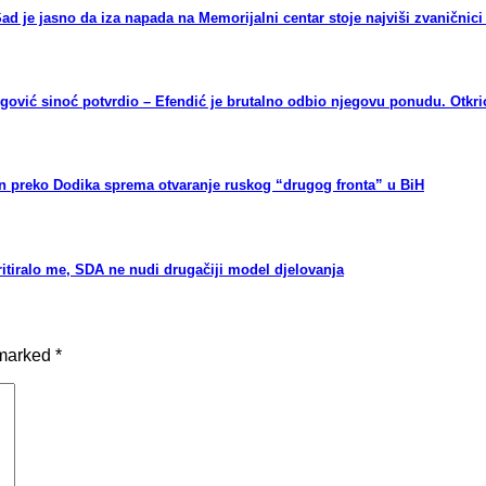
d je jasno da iza napada na Memorijalni centar stoje najviši zvaničnic
vić sinoć potvrdio – Efendić je brutalno odbio njegovu ponudu. Otkrio
 preko Dodika sprema otvaranje ruskog “drugog fronta” u BiH
tiralo me, SDA ne nudi drugačiji model djelovanja
 marked
*