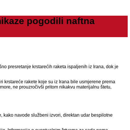
kaze pogodili naftna
o presretanje krstarećih raketa ispaljenih iz Irana, dok je
iri krstareće rakete koje su iz Irana bile usmjerene prema
u more, ne prouzročivši pritom nikakvu materijalnu štetu,
je, kako navode službeni izvori, direktan udar bespilotne