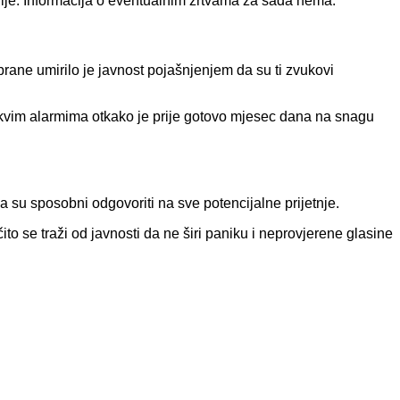
hije. Informacija o eventualnim žrtvama za sada nema.
brane umirilo je javnost pojašnjenjem da su ti zvukovi
takvim alarmima otkako je prije gotovo mjesec dana na snagu
 su sposobni odgovoriti na sve potencijalne prijetnje.
to se traži od javnosti da ne širi paniku i neprovjerene glasine