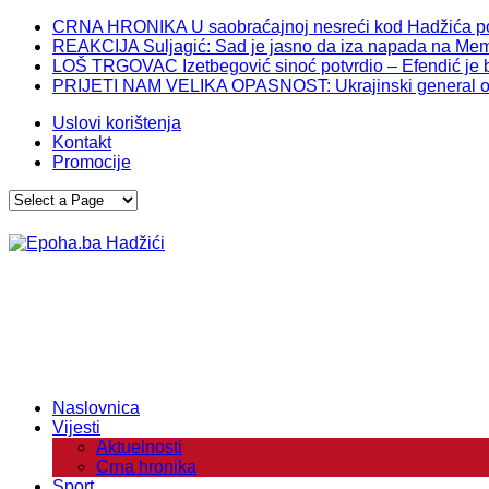
CRNA HRONIKA U saobraćajnoj nesreći kod Hadžića po
REAKCIJA Suljagić: Sad je jasno da iza napada na Memor
LOŠ TRGOVAC Izetbegović sinoć potvrdio – Efendić je br
PRIJETI NAM VELIKA OPASNOST: Ukrajinski general otkr
Uslovi korištenja
Kontakt
Promocije
Naslovnica
Vijesti
Aktuelnosti
Crna hronika
Sport