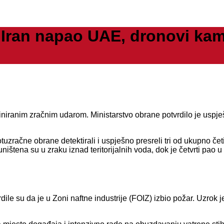
an napao UAE, dronovi kami
niranim zračnim udarom. Ministarstvo obrane potvrdilo je uspješn
tuzračne obrane detektirali i uspješno presreli tri od ukupno čet
uništena su u zraku iznad teritorijalnih voda, dok je četvrti pao 
dile su da je u Zoni naftne industrije (FOIZ) izbio požar. Uzrok 