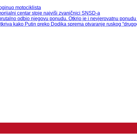
ginuo motociklista
ijalni centar stoje najviši zvaničnici SNSD-a
utalno odbio njegovu ponudu. Otkrio je i nevjerovatnu ponudu 
iva kako Putin preko Dodika sprema otvaranje ruskog “drugog