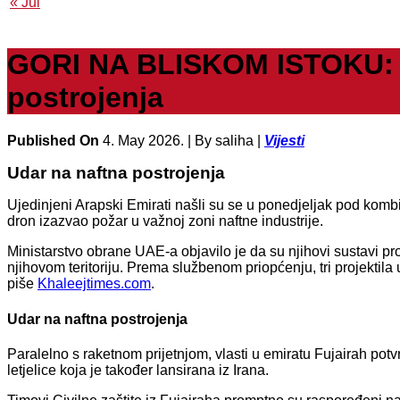
« Jul
GORI NA BLISKOM ISTOKU: Ir
postrojenja
Published On
4. May 2026. |
By saliha |
Vijesti
Udar na naftna postrojenja
Ujedinjeni Arapski Emirati našli su se u ponedjeljak pod kombi
dron izazvao požar u važnoj zoni naftne industrije.
Ministarstvo obrane UAE-a objavilo je da su njihovi sustavi pro
njihovom teritoriju. Prema službenom priopćenju, tri projektila 
piše
Khaleejtimes.com
.
Udar na naftna postrojenja
Paralelno s raketnom prijetnjom, vlasti u emiratu Fujairah potvr
letjelice koja je također lansirana iz Irana.