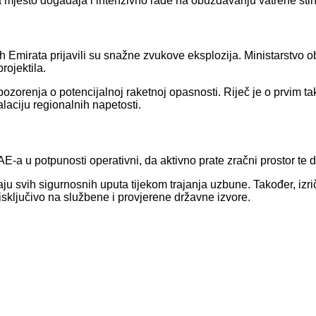
a mjesto događaja i intenzivno rade na obuzdavanju vatrene sti
 Emirata prijavili su snažne zvukove eksplozija. Ministarstvo o
projektila.
upozorenja o potencijalnoj raketnoj opasnosti. Riječ je o prvim 
laciju regionalnih napetosti.
a u potpunosti operativni, da aktivno prate zračni prostor te da
u svih sigurnosnih uputa tijekom trajanja uzbune. Također, izriči
sključivo na službene i provjerene državne izvore.