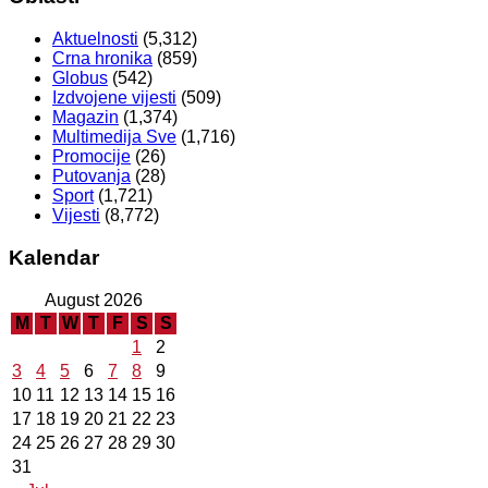
Aktuelnosti
(5,312)
Crna hronika
(859)
Globus
(542)
Izdvojene vijesti
(509)
Magazin
(1,374)
Multimedija Sve
(1,716)
Promocije
(26)
Putovanja
(28)
Sport
(1,721)
Vijesti
(8,772)
Kalendar
August 2026
M
T
W
T
F
S
S
1
2
3
4
5
6
7
8
9
10
11
12
13
14
15
16
17
18
19
20
21
22
23
24
25
26
27
28
29
30
31