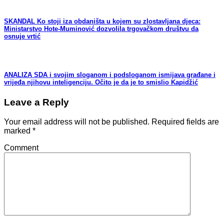
SKANDAL Ko stoji iza obdaništa u kojem su zlostavljana djeca:
Ministarstvo Hote-Muminović dozvolila trgovačkom društvu da
osnuje vrtić
ANALIZA SDA i svojim sloganom i podsloganom ismijava građane i
vrijeđa njihovu inteligenciju. Očito je da je to smislio Kapidžić
Leave a Reply
Your email address will not be published.
Required fields are
marked
*
Comment