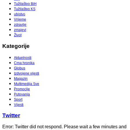
Tužilaštvo BiH
Tužilaštvo KS
ubistvo
Vrijeme
zdravlje
zmajevi
Život
Kategorije
Aktuelnosti
Crna hronika
Globus
Izdvojene vijesti
Magazin
Multimedija Sve
Promocije
Putovanja
Sport
Vijesti
Twitter
Error: Twitter did not respond. Please wait a few minutes and