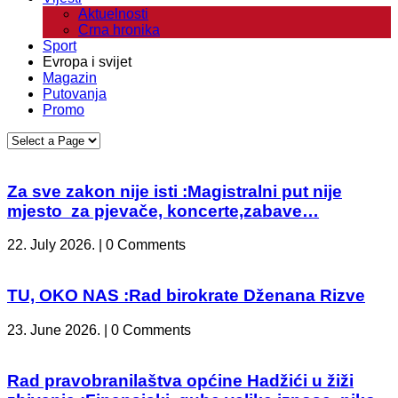
Aktuelnosti
Crna hronika
Sport
Evropa i svijet
Magazin
Putovanja
Promo
Za sve zakon nije isti :Magistralni put nije
mjesto za pjevače, koncerte,zabave…
22. July 2026. | 0 Comments
TU, OKO NAS :Rad birokrate Dženana Rizve
23. June 2026. | 0 Comments
Rad pravobranilaštva općine Hadžići u žiži