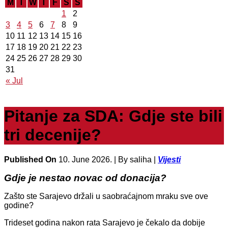
M
T
W
T
F
S
S
1
2
3
4
5
6
7
8
9
10
11
12
13
14
15
16
17
18
19
20
21
22
23
24
25
26
27
28
29
30
31
« Jul
Pitanje za SDA: Gdje ste bili
tri decenije?
Published On
10. June 2026. |
By saliha |
Vijesti
Gdje je nestao novac od donacija?
Zašto ste Sarajevo držali u saobraćajnom mraku sve ove
godine?
Trideset godina nakon rata Sarajevo je čekalo da dobije