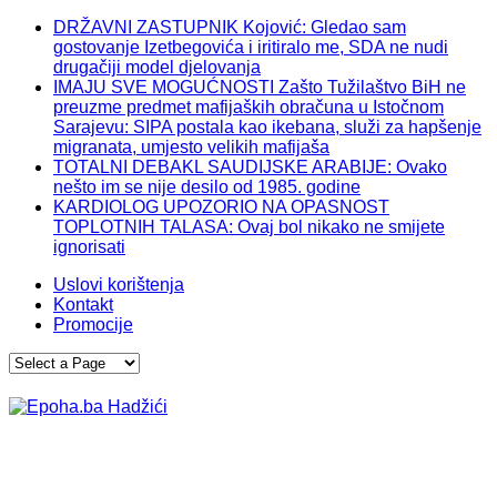
DRŽAVNI ZASTUPNIK Kojović: Gledao sam
gostovanje Izetbegovića i iritiralo me, SDA ne nudi
drugačiji model djelovanja
IMAJU SVE MOGUĆNOSTI Zašto Tužilaštvo BiH ne
preuzme predmet mafijaških obračuna u Istočnom
Sarajevu: SIPA postala kao ikebana, služi za hapšenje
migranata, umjesto velikih mafijaša
TOTALNI DEBAKL SAUDIJSKE ARABIJE: Ovako
nešto im se nije desilo od 1985. godine
KARDIOLOG UPOZORIO NA OPASNOST
TOPLOTNIH TALASA: Ovaj bol nikako ne smijete
ignorisati
Uslovi korištenja
Kontakt
Promocije