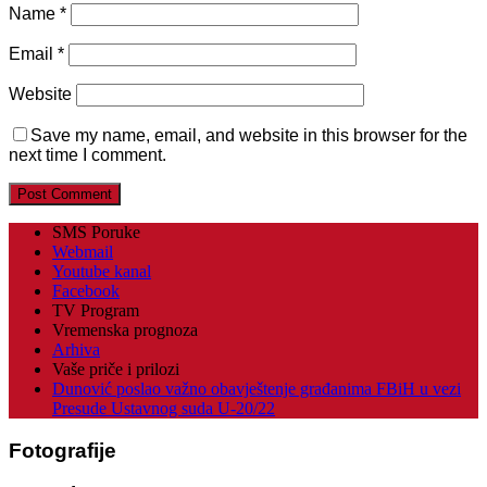
Name
*
Email
*
Website
Save my name, email, and website in this browser for the
next time I comment.
SMS Poruke
Webmail
Youtube kanal
Facebook
TV Program
Vremenska prognoza
Arhiva
Vaše priče i prilozi
Dunović poslao važno obavještenje građanima FBiH u vezi
Presude Ustavnog suda U-20/22
Fotografije