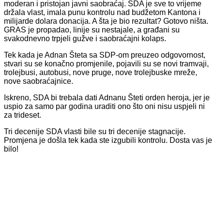
moderan i pristojan javni saobraćaj. SDA je sve to vrijeme
držala vlast, imala punu kontrolu nad budžetom Kantona i
milijarde dolara donacija. A šta je bio rezultat? Gotovo ništa.
GRAS je propadao, linije su nestajale, a građani su
svakodnevno trpjeli gužve i saobraćajni kolaps.
Tek kada je Adnan Šteta sa SDP-om preuzeo odgovornost,
stvari su se konačno promjenile, pojavili su se novi tramvaji,
trolejbusi, autobusi, nove pruge, nove trolejbuske mreže,
nove saobraćajnice.
Iskreno, SDA bi trebala dati Adnanu Šteti orden heroja, jer je
uspio za samo par godina uraditi ono što oni nisu uspjeli ni
za trideset.
Tri decenije SDA vlasti bile su tri decenije stagnacije.
Promjena je došla tek kada ste izgubili kontrolu. Dosta vas je
bilo!