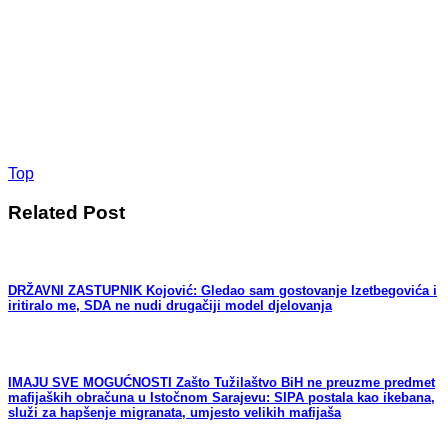
Top
Related Post
DRŽAVNI ZASTUPNIK Kojović: Gledao sam gostovanje Izetbegovića i
iritiralo me, SDA ne nudi drugačiji model djelovanja
IMAJU SVE MOGUĆNOSTI Zašto Tužilaštvo BiH ne preuzme predmet
mafijaških obračuna u Istočnom Sarajevu: SIPA postala kao ikebana,
služi za hapšenje migranata, umjesto velikih mafijaša