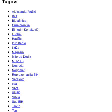
Tagovi
Aleksandar Vučić
BiH
Bjelašnica
Crna hronika
Elmedin Konaković
Fudbal
Hadžići
Ibro Berilo
Ilidža
Magazin
Milorad Dodik
MUP KS
Nesreća
Nogomet
Reprezentacija BiH
Sarajevo
sda
SIPA
SNSD
Srbija
Sud BiH
Tarčin
Top