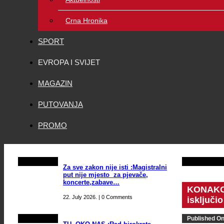
Crna Hronika
SPORT
EVROPA I SVIJET
MAGAZIN
PUTOVANJA
PROMO
Za sve zakon nije isti :Magistralni
put nije mjesto za pjevače,
koncerte,zabave…
KONAKOV
22. July 2026. | 0 Comments
isključio
Published O