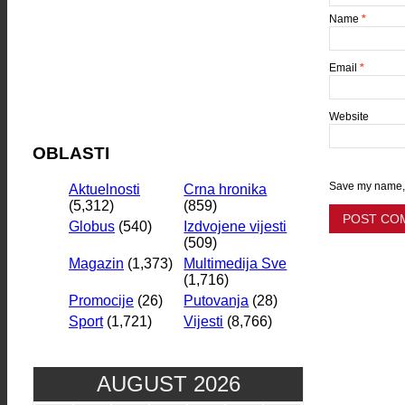
Name
*
Email
*
Website
OBLASTI
Save my name, e
Aktuelnosti
Crna hronika
(5,312)
(859)
Globus
(540)
Izdvojene vijesti
(509)
Magazin
(1,373)
Multimedija Sve
(1,716)
Promocije
(26)
Putovanja
(28)
Sport
(1,721)
Vijesti
(8,766)
AUGUST 2026