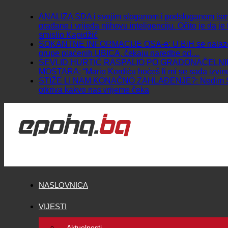
ANALIZA SDA i svojim sloganom i podsloganom ism
građane i vrijeđa njihovu inteligenciju. Očito je da je 
smislio Kapidžić
ŠOKANTNE INFORMACIJE OSA-e: U BiH se nalaze
grupe plaćenih UBICA, čekaju naredbe od…
SEVLID HURTIĆ RASPALIO PO GRADONAČELN
MOSTARA: “Mario Kordiću hoćeš li mi se sada izvinu
STIŽE LI NAM KONAČNO ZAHLAĐENJE?: Nedim S
otkriva kakvo nas vrijeme čeka
NASLOVNICA
VIJESTI
Aktuelnosti