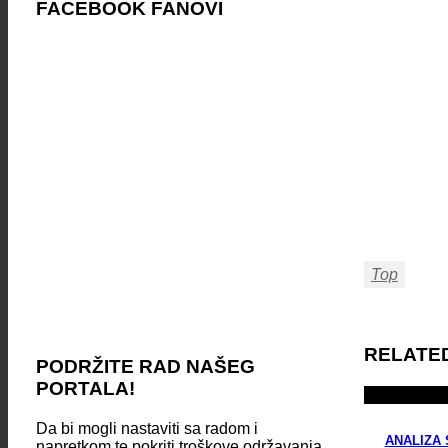
FACEBOOK FANOVI
Top
RELATE
PODRŽITE RAD NAŠEG
PORTALA!
Da bi mogli nastaviti sa radom i
ANALIZA 
napretkom te pokriti troškove održavanja