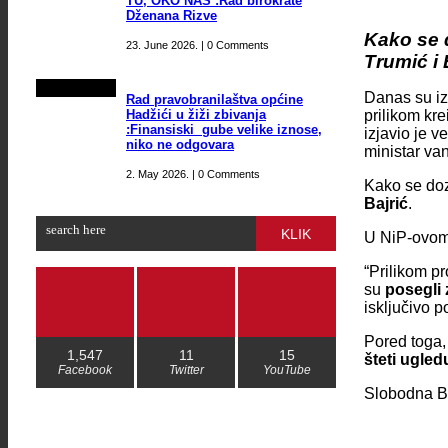
TU, OKO NAS :Rad birokrate
Dženana Rizve
Kako se d
23. June 2026. | 0 Comments
Trumić i 
Danas su iz 
Rad pravobranilaštva općine
Hadžići u žiži zbivanja
prilikom kr
:Finansiski gube velike iznose,
izjavio je v
niko ne odgovara
ministar va
2. May 2026. | 0 Comments
Kako se doz
Bajrić
.
KLIK
U NiP-ovom 
“Prilikom p
su
posegli 
isključivo 
Pored toga
1,547
11
15
šteti ugled
Facebook
Twitter
YouTube
Slobodna 