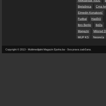
Aleksandar Vučić
Bjelašnica
Crna hr
Elmedin Konaković
Fudbal
Hadžići
Ibro Berilo
Ilidža
Magazin
Milorad D
MUP KS
Nesreća
Nogomet
Copyright © 2013 - Multimedijalni Magazin Epoha.ba - Sva prava zadržana.
Reprezentacija BiH
Sarajevo
sda
S
SNSD
Srbija
Su
Tarčin
Top
Tužilaštvo BiH
Tužilaštvo KS
ubis
Vrijeme
zdravlje
zmajevi
Život