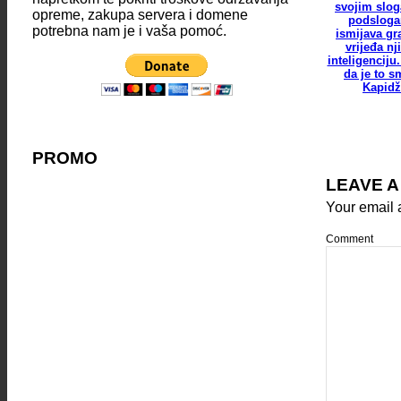
svojim slo
opreme, zakupa servera i domene
podslog
potrebna nam je i vaša pomoć.
ismijava gr
vrijeđa nj
inteligenciju.
da je to s
Kapidž
PROMO
LEAVE A
Your email 
Comment