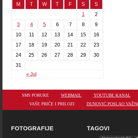
M
T
W
T
F
S
S
1
2
3
4
5
6
7
8
9
10
11
12
13
14
15
16
17
18
19
20
21
22
23
24
25
26
27
28
29
30
31
« Jul
SMS PORUKE
WEBMAIL
YOUTUBE KANAL
VAŠE PRIČE I PRILOZI
DUNOVIĆ POSLAO VAŽNO
FOTOGRAFIJE
TAGOVI