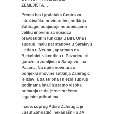
ZEMLJIŠTA…
Prema bazi podataka Centra za
istraživačko novinarstvo, sutkinja
Zahiragić posjeduje neuobičajeno
veliku imovinu za nosioca
pravosudnih funkcija u BiH. Ona i
suprug imaju pet stanova u Sarajevu
i jedan u Neumu, apartman na
Bjelašnici, vikendicu u Pazariću, tri
garaže te zemljišta u Sarajevu i na
Palama. Na upite novinara o
porijeklu imovine sutkinja Zahiragić
je izjavila da su ona i njezin suprug
godinama imali izuzetno visoka
primanja te da je sve stečeno
legalnim prihodima.
Inače, suprug Adise Zahiragić je
Jusuf Zahiragić, nekadašnji SDA