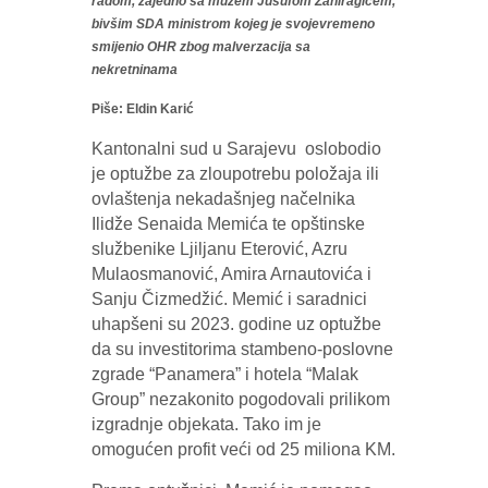
radom, zajedno sa mužem Jusufom Zahiragićem,
bivšim SDA ministrom kojeg je svojevremeno
smijenio OHR zbog malverzacija sa
nekretninama
Piše: Eldin Karić
Kantonalni sud u Sarajevu oslobodio
je optužbe za zloupotrebu položaja ili
ovlaštenja nekadašnjeg načelnika
Ilidže Senaida Memića te opštinske
službenike Ljiljanu Eterović, Azru
Mulaosmanović, Amira Arnautovića i
Sanju Čizmedžić. Memić i saradnici
uhapšeni su 2023. godine uz optužbe
da su investitorima stambeno-poslovne
zgrade “Panamera” i hotela “Malak
Group” nezakonito pogodovali prilikom
izgradnje objekata. Tako im je
omogućen profit veći od 25 miliona KM.