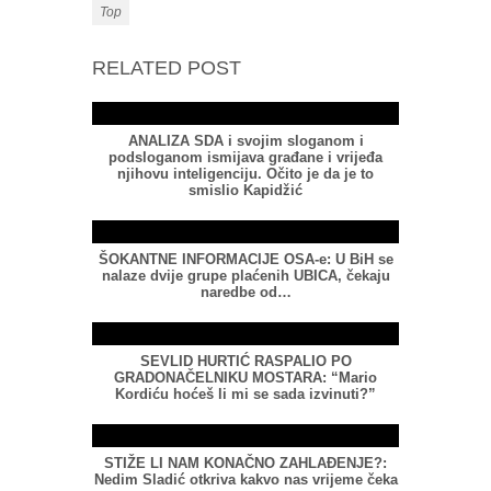
Top
RELATED POST
ANALIZA SDA i svojim sloganom i
podsloganom ismijava građane i vrijeđa
njihovu inteligenciju. Očito je da je to
smislio Kapidžić
ŠOKANTNE INFORMACIJE OSA-e: U BiH se
nalaze dvije grupe plaćenih UBICA, čekaju
naredbe od…
SEVLID HURTIĆ RASPALIO PO
GRADONAČELNIKU MOSTARA: “Mario
Kordiću hoćeš li mi se sada izvinuti?”
STIŽE LI NAM KONAČNO ZAHLAĐENJE?:
Nedim Sladić otkriva kakvo nas vrijeme čeka