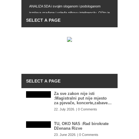
ANALIZA SDA i svojim sloganom i podsloganom
ismijava građane i vrijeđa njihovu inteligenciju. Očito je
da je to smislio Kapidžić
ŠOKANTNE INFORMACIJE OSA-e: U BiH se nalaze
dvije grupe plaćenih UBICA, čekaju naredbe od…
SEVLID HURTIĆ RASPALIO PO
GRADONAČELNIKU MOSTARA: “Mario Kordiću
hoćeš li mi se sada izvinuti?”
STIŽE LI NAM KONAČNO ZAHLAĐENJE?: Nedim
Sladić otkriva kakvo nas vrijeme čeka
Za sve zakon nije isti
:Magistralni put nije mjesto
za pjevače, koncerte,zabave…
22. July 2026. | 0 Comments
TU, OKO NAS :Rad birokrate
Dženana Rizve
23. June 2026. | 0 Comments