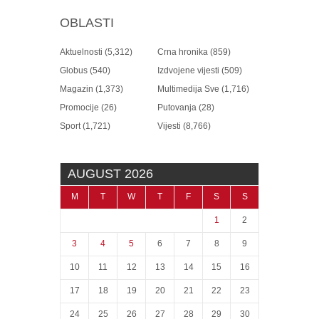
OBLASTI
Aktuelnosti
(5,312)
Crna hronika
(859)
Globus
(540)
Izdvojene vijesti
(509)
Magazin
(1,373)
Multimedija Sve
(1,716)
Promocije
(26)
Putovanja
(28)
Sport
(1,721)
Vijesti
(8,766)
AUGUST 2026
M
T
W
T
F
S
S
1
2
3
4
5
6
7
8
9
10
11
12
13
14
15
16
17
18
19
20
21
22
23
24
25
26
27
28
29
30