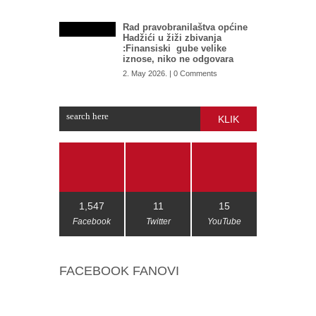
Rad pravobranilaštva općine
Hadžići u žiži zbivanja
:Finansiski gube velike
iznose, niko ne odgovara
2. May 2026. | 0 Comments
KLIK
1,547
11
15
Facebook
Twitter
YouTube
FACEBOOK FANOVI