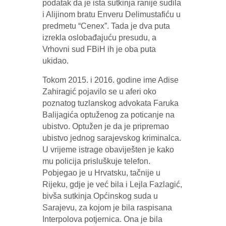
podatak da je ista sutkinja ranije sudila
i Alijinom bratu Enveru Delimustafiću u
predmetu “Cenex”. Tada je dva puta
izrekla oslobađajuću presudu, a
Vrhovni sud FBiH ih je oba puta
ukidao.
Tokom 2015. i 2016. godine ime Adise
Zahiragić pojavilo se u aferi oko
poznatog tuzlanskog advokata Faruka
Balijagića optuženog za poticanje na
ubistvo. Optužen je da je pripremao
ubistvo jednog sarajevskog kriminalca.
U vrijeme istrage obaviješten je kako
mu policija prisluškuje telefon.
Pobjegao je u Hrvatsku, tačnije u
Rijeku, gdje je već bila i Lejla Fazlagić,
bivša sutkinja Općinskog suda u
Sarajevu, za kojom je bila raspisana
Interpolova potjernica. Ona je bila