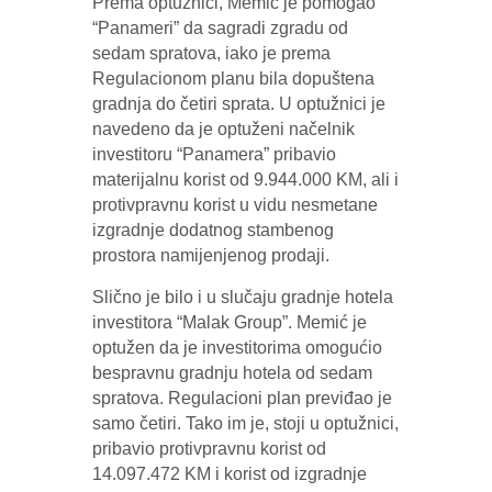
Prema optužnici, Memić je pomogao
“Panameri” da sagradi zgradu od
sedam spratova, iako je prema
Regulacionom planu bila dopuštena
gradnja do četiri sprata. U optužnici je
navedeno da je optuženi načelnik
investitoru “Panamera” pribavio
materijalnu korist od 9.944.000 KM, ali i
protivpravnu korist u vidu nesmetane
izgradnje dodatnog stambenog
prostora namijenjenog prodaji.
Slično je bilo i u slučaju gradnje hotela
investitora “Malak Group”. Memić je
optužen da je investitorima omogućio
bespravnu gradnju hotela od sedam
spratova. Regulacioni plan previđao je
samo četiri. Tako im je, stoji u optužnici,
pribavio protivpravnu korist od
14.097.472 KM i korist od izgradnje