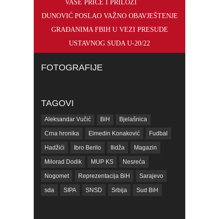
VAŠE PRIČE I PRILOZI
DUNOVIĆ POSLAO VAŽNO OBAVJEŠTENJE
GRAĐANIMA FBIH U VEZI PRESUDE
USTAVNOG SUDA U-20/22
FOTOGRAFIJE
TAGOVI
Aleksandar Vučić
BiH
Bjelašnica
Crna hronika
Elmedin Konaković
Fudbal
Hadžići
Ibro Berilo
Ilidža
Magazin
Milorad Dodik
MUP KS
Nesreća
Nogomet
Reprezentacija BiH
Sarajevo
sda
SIPA
SNSD
Srbija
Sud BiH
Tarčin
Top
Tužilaštvo BiH
Tužilaštvo KS
ubistvo
Vrijeme
zdravlje