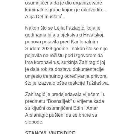
osumnjičena da je dio organizovane
kriminalne grupe kojom je rukovodio –
Alija Delimustafić.
Nakon što se Lejla Fazlagić, koja je
godinama bila u bjekstvu u Hrvatskoj,
ponovo pojavila pred Kantonalnim
Sudom 2024.godine i nakon što se nije
pojavila na ročištu pod izgovorom da
ima koronavirus, sutkinja Zahiragić joj
je dala rok za dostavu dokumentacije
umjesto trenutnog određivanja pritvora,
što je izazvalo oštre reakcije Tužilaštva.
Zahiragić je predsjedavala vijećem i u
predmetu “Bosnalijek” u vrijeme kada
su ključni osumnjičeni Edin i Amar
Arslanagić pušteni da se brane sa
slobode.
STANOVI, VIKENDICE,