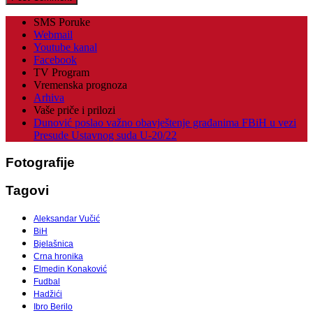
SMS Poruke
Webmail
Youtube kanal
Facebook
TV Program
Vremenska prognoza
Arhiva
Vaše priče i prilozi
Dunović poslao važno obavještenje građanima FBiH u vezi
Presude Ustavnog suda U-20/22
Fotografije
Tagovi
Aleksandar Vučić
BiH
Bjelašnica
Crna hronika
Elmedin Konaković
Fudbal
Hadžići
Ibro Berilo