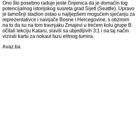
Ono što posebno raduje jeste činjenica da je domaćin tog
potencijalnog istorijskog susreta grad Sijetl (Seattle). Upravo
je tamošnji stadion ostao u najljepšem mogućem sjećanju za
reprezentativce i navijače Bosne i Hercegovine, s obzirom
na to da su na tom travnjaku Zmajevi u trećem kolu grupe B
očitali lekciju Kataru, slavili sa ubjedljivih 3:1 i na taj način
vizirali kartu za nokaut fazu elitnog turnira.
Avaz.ba