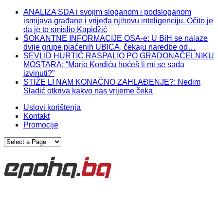
ANALIZA SDA i svojim sloganom i podsloganom
ismijava građane i vrijeđa njihovu inteligenciju. Očito je
da je to smislio Kapidžić
ŠOKANTNE INFORMACIJE OSA-e: U BiH se nalaze
dvije grupe plaćenih UBICA, čekaju naredbe od…
SEVLID HURTIĆ RASPALIO PO GRADONAČELNIKU
MOSTARA: “Mario Kordiću hoćeš li mi se sada
izvinuti?”
STIŽE LI NAM KONAČNO ZAHLAĐENJE?: Nedim
Sladić otkriva kakvo nas vrijeme čeka
Uslovi korištenja
Kontakt
Promocije