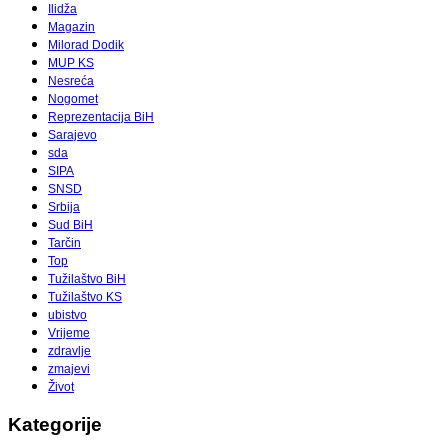
Ilidža
Magazin
Milorad Dodik
MUP KS
Nesreća
Nogomet
Reprezentacija BiH
Sarajevo
sda
SIPA
SNSD
Srbija
Sud BiH
Tarčin
Top
Tužilaštvo BiH
Tužilaštvo KS
ubistvo
Vrijeme
zdravlje
zmajevi
Život
Kategorije