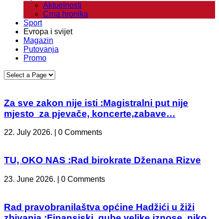
Aktuelnosti
Crna hronika
Sport
Evropa i svijet
Magazin
Putovanja
Promo
Za sve zakon nije isti :Magistralni put nije
mjesto za pjevače, koncerte,zabave…
22. July 2026. | 0 Comments
TU, OKO NAS :Rad birokrate Dženana Rizve
23. June 2026. | 0 Comments
Rad pravobranilaštva općine Hadžići u žiži
zbivanja :Finansiski gube velike iznose, niko