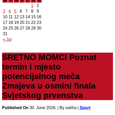
1
2
3
4
5
6
7
8
9
10
11
12
13
14
15
16
17
18
19
20
21
22
23
24
25
26
27
28
29
30
31
« Jul
SRETNO MOMCI Poznat
termin i mjesto
potencijalnog meča
Zmajeva u osmini finala
Svjetskog prvenstva
Published On
30. June 2026. |
By saliha |
Sport