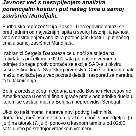
Javnost već s nestrpljenjem analizira
potencijalni kostur i put našeg tima u samoj
završnici Mundijala.
Fudbalska reprezentacija Bosne i Hercegovine nalazi se
pred jednim od najvažnijih ispita u svojoj historiji, a javnost
već s nestrpljenjem analizira potencijalni kostur i put našeg
tima u samoj završnici Mundijala.
Izabranici Sergeja Barbareza će u noći sa srijede na
četvrtak, s početkom u 02:00 sata po našem vremenu,
odmjeriti snage protiv domaće selekcije SAD-a u okviru
šesnaestine finala Svjetskog prvenstva. Ono što dodatno pali
maštu navijača jesu već poznati detalji i raspored za narednu
fazu takmičenja.
Bolji iz predstojećeg megdana između Bosne i Hercegovine i
Amerikanaca u osmini finala igraće protiv pobjednika duela u
kojem se sastaju moćna Belgija i nepredvidivi Senegal.
Ukoliko naši momci naprave novi podvig i eliminišu
domaćina, meč osmine finala igrat će u noći s ponedjeljka (6.
juli) na utorak (7. juli), ponovo u kasnom terminu od 02:00
sata ujutro po srednjoevropskom vremenu.