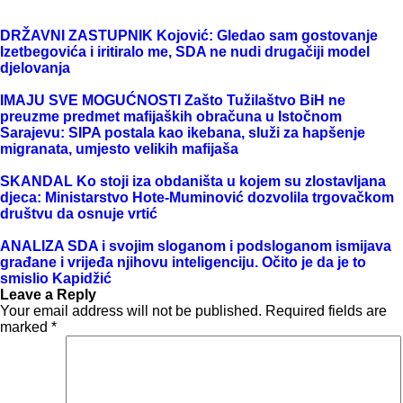
DRŽAVNI ZASTUPNIK Kojović: Gledao sam gostovanje
Izetbegovića i iritiralo me, SDA ne nudi drugačiji model
djelovanja
IMAJU SVE MOGUĆNOSTI Zašto Tužilaštvo BiH ne
preuzme predmet mafijaških obračuna u Istočnom
Sarajevu: SIPA postala kao ikebana, služi za hapšenje
migranata, umjesto velikih mafijaša
SKANDAL Ko stoji iza obdaništa u kojem su zlostavljana
djeca: Ministarstvo Hote-Muminović dozvolila trgovačkom
društvu da osnuje vrtić
ANALIZA SDA i svojim sloganom i podsloganom ismijava
građane i vrijeđa njihovu inteligenciju. Očito je da je to
smislio Kapidžić
Leave a Reply
Your email address will not be published.
Required fields are
marked
*