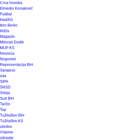
Crna hronika
Elmedin Konaković
Fudbal
Hadžići
Ibro Berilo
Ilidža
Magazin
Milorad Dodik
MUP KS
Nesreća
Nogomet
Reprezentacija BiH
Sarajevo
sda
SIPA
SNSD
Srbija
Sud BiH
Tarčin
Top
Tužilaštvo BiH
Tužilaštvo KS
ubistvo
Vrijeme
zdravlje