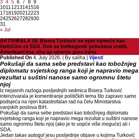
3
4
5
6
7
8
9
10
11
12
13
14
15
16
17
18
19
20
21
22
23
24
25
26
27
28
29
30
31
« Jul
AKTIVIRALA SE Bisera Turković se opet nameće kao
štetočina za SDA. Dok se Izetbegović pokušava vratiti,
Amerikancima, ona ga uporno gura Iranu
Published On
4. July 2026. |
By saliha |
Vijesti
Pokušaji da sama sebe predstavi kao tobožnjeg
diplomatu svjetskog ranga koji je napravio mega
rezultat u suštini nanose samo ogromnu štetu
njoj
Iz nejasnih razloga posljednjih sedmica Bisera Turković
intenzivarala je komentiranje političkih tema što zapravo samo
podsjeća na njen katastrofalan rad na čelu Ministarstva
vanjskih poslova BiH.
Pokušaji da sama sebe predstavi kao tobožnjeg diplomatu
svjetskog ranga koji je napravio mega rezultat u suštini nanose
samo ogromnu štetu njoj (ako je to uopće više moguće) ali i
SDA.
Jedan takav autogol jesu posljednje objave u kojima Turković