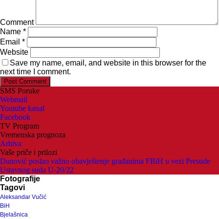
Comment
Name
*
Email
*
Website
Save my name, email, and website in this browser for the
next time I comment.
SMS Poruke
Webmail
Youtube kanal
Facebook
TV Program
Vremenska prognoza
Arhiva
Vaše priče i prilozi
Dunović poslao važno obavještenje građanima FBiH u vezi Presude
Ustavnog suda U-20/22
Fotografije
Tagovi
Aleksandar Vučić
BiH
Bjelašnica