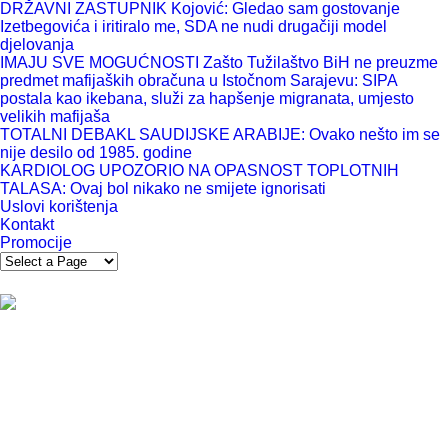
DRŽAVNI ZASTUPNIK Kojović: Gledao sam gostovanje
Izetbegovića i iritiralo me, SDA ne nudi drugačiji model
djelovanja
IMAJU SVE MOGUĆNOSTI Zašto Tužilaštvo BiH ne preuzme
predmet mafijaških obračuna u Istočnom Sarajevu: SIPA
postala kao ikebana, služi za hapšenje migranata, umjesto
velikih mafijaša
TOTALNI DEBAKL SAUDIJSKE ARABIJE: Ovako nešto im se
nije desilo od 1985. godine
KARDIOLOG UPOZORIO NA OPASNOST TOPLOTNIH
TALASA: Ovaj bol nikako ne smijete ignorisati
Uslovi korištenja
Kontakt
Promocije