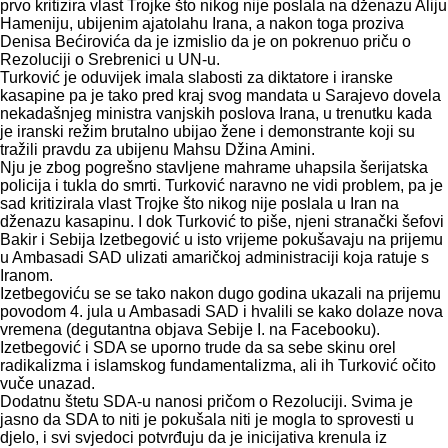
prvo kritizira vlast Trojke što nikog nije poslala na dženazu Aliju
Hameniju, ubijenim ajatolahu Irana, a nakon toga proziva
Denisa Bećirovića da je izmislio da je on pokrenuo priču o
Rezoluciji o Srebrenici u UN-u.
Turković je oduvijek imala slabosti za diktatore i iranske
kasapine pa je tako pred kraj svog mandata u Sarajevo dovela
nekadašnjeg ministra vanjskih poslova Irana, u trenutku kada
je iranski režim brutalno ubijao žene i demonstrante koji su
tražili pravdu za ubijenu Mahsu Džina Amini.
Nju je zbog pogrešno stavljene mahrame uhapsila šerijatska
policija i tukla do smrti. Turković naravno ne vidi problem, pa je
sad kritizirala vlast Trojke što nikog nije poslala u Iran na
dženazu kasapinu. I dok Turković to piše, njeni stranački šefovi
Bakir i Sebija Izetbegović u isto vrijeme pokušavaju na prijemu
u Ambasadi SAD ulizati amaričkoj administraciji koja ratuje s
Iranom.
Izetbegoviću se se tako nakon dugo godina ukazali na prijemu
povodom 4. jula u Ambasadi SAD i hvalili se kako dolaze nova
vremena (degutantna objava Sebije I. na Facebooku).
Izetbegović i SDA se uporno trude da sa sebe skinu orel
radikalizma i islamskog fundamentalizma, ali ih Turković očito
vuče unazad.
Dodatnu štetu SDA-u nanosi pričom o Rezoluciji. Svima je
jasno da SDA to niti je pokušala niti je mogla to sprovesti u
djelo, i svi svjedoci potvrđuju da je inicijativa krenula iz