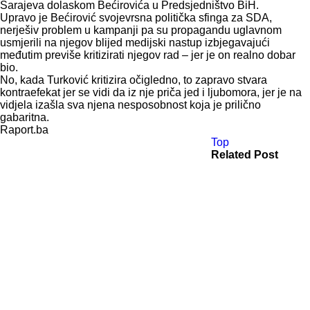
Sarajeva dolaskom Bećirovića u Predsjedništvo BiH.
Upravo je Bećirović svojevrsna politička sfinga za SDA,
nerješiv problem u kampanji pa su propagandu uglavnom
usmjerili na njegov blijed medijski nastup izbjegavajući
međutim previše kritizirati njegov rad – jer je on realno dobar
bio.
No, kada Turković kritizira očigledno, to zapravo stvara
kontraefekat jer se vidi da iz nje priča jed i ljubomora, jer je na
vidjela izašla sva njena nesposobnost koja je prilično
gabaritna.
Raport.ba
Top
Related Post